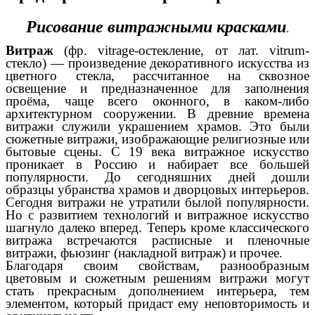
Рисование витражными красками
.
Витраж
(фр. vitrage-остекление, от лат. vitrum-
стекло) — произведение декоративного искусства из
цветного стекла, рассчитанное на сквозное
освещение и предназначенное для заполнения
проёма, чаще всего оконного, в каком-либо
архитектурном сооружении. В древние времена
витражи служили украшением храмов. Это были
сюжетные витражи, изображающие религиозные или
бытовые сцены. С 19 века витражное искусство
проникает в Россию и набирает все большей
популярности. До сегодняшних дней дошли
образцы убранства храмов и дворцовых интерьеров.
Сегодня витражи не утратили былой популярности.
Но с развитием технологий и витражное искусство
шагнуло далеко вперед. Теперь кроме классического
витража встречаются расписные и пленочные
витражи, фьюзинг (накладной витраж) и прочее.
Благодаря своим свойствам, разнообразным
цветовым и сюжетным решениям витражи могут
стать прекрасным дополнением интерьера, тем
элементом, который придаст ему неповторимость и