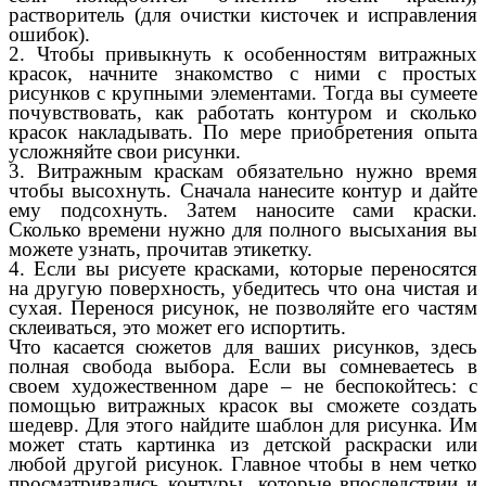
растворитель (для очистки кисточек и исправления
ошибок).
2. Чтобы привыкнуть к особенностям витражных
красок, начните знакомство с ними с простых
рисунков с крупными элементами. Тогда вы сумеете
почувствовать, как работать контуром и сколько
красок накладывать. По мере приобретения опыта
усложняйте свои рисунки.
3. Витражным краскам обязательно нужно время
чтобы высохнуть. Сначала нанесите контур и дайте
ему подсохнуть. Затем наносите сами краски.
Сколько времени нужно для полного высыхания вы
можете узнать, прочитав этикетку.
4. Если вы рисуете красками, которые переносятся
на другую поверхность, убедитесь что она чистая и
сухая. Перенося рисунок, не позволяйте его частям
склеиваться, это может его испортить.
Что касается сюжетов для ваших рисунков, здесь
полная свобода выбора. Если вы сомневаетесь в
своем художественном даре – не беспокойтесь: с
помощью витражных красок вы сможете создать
шедевр. Для этого найдите шаблон для рисунка. Им
может стать картинка из детской раскраски или
любой другой рисунок. Главное чтобы в нем четко
просматривались контуры, которые впоследствии и