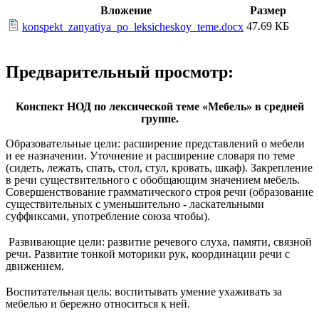
Вложение
Размер
47.69 КБ
konspekt_zanyatiya_po_leksicheskoy_teme.docx
Предварительный просмотр:
Конспект НОД по лексической теме «Мебель» в средней
группе.
Образовательные цели: расширение представлений о мебели
и ее назначении. Уточнение и расширение словаря по теме
(сидеть, лежать, спать, стол, стул, кровать, шкаф). Закрепление
в речи существительного с обобщающим значением мебель.
Совершенствование грамматического строя речи (образование
существительных с уменьшительно - ласкательными
суффиксами, употребление союза чтобы).
Развивающие цели: развитие речевого слуха, памяти, связной
речи. Развитие тонкой моторики рук, координации речи с
движением.
Воспитательная цель: воспитывать умение ухаживать за
мебелью и бережно относиться к ней.