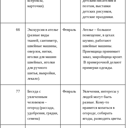
ксероксы,
детским писателям и
карточки).
поэтам, выставки
детских рисунков,
детские праздники.
66
Экскурсия в ателье
Февраль
Ателье – большое
(разные виды
помещение, в цехах
тканей, сантиметр,
шумно, работают
швейные машины,
швейные машины.
оверлок, нитки,
Приемщица принимает
иголки для машин
заказ, закройщица кроит.
швейных, иголки
В примерочной делают
для ручного
примерки одежды.
шитья, выкройки,
лекало).
77
Беседа с
Февраль
Увлечения, интересы у
увлеченным
людей могут быть
человеком –
разные. Кому-то
огород (рассада,
нравится копаться в
удобрения, грядки,
огороде, собирать
семена)
ягоды, разводить цветы.