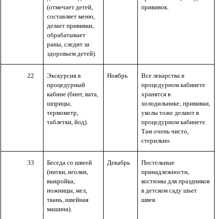
(отмечает детей,
прививок.
составляет меню,
делает прививки,
обрабатывает
раны, следит за
здоровьем детей).
22
Экскурсия в
Ноябрь
Все лекарства в
процедурный
процедурном кабинете
кабине (бинт, вата,
хранятся в
шприцы,
холодильнике; прививки,
термометр,
уколы тоже делают в
таблетки, йод).
процедурном кабинете.
Там очень чисто,
стерильно.
33
Беседа со швеей
Декабрь
Постельные
(нитки, иголки,
принадлежности,
выкройка,
костюмы для праздников
ножницы, мел,
в детском саду шьет
ткань, швейная
швея.
машина).