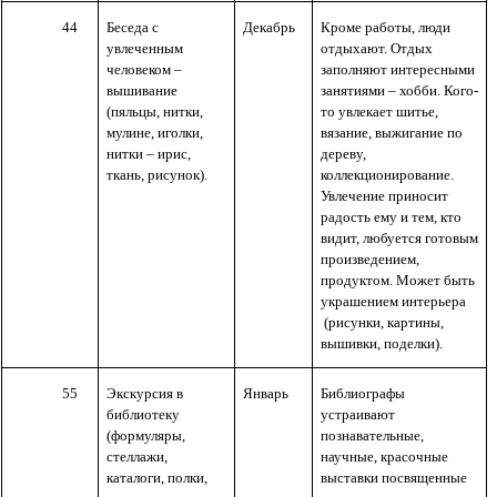
44
Беседа с
Декабрь
Кроме работы, люди
увлеченным
отдыхают. Отдых
человеком –
заполняют интересными
вышивание
занятиями – хобби. Кого-
(пяльцы, нитки,
то увлекает шитье,
мулине, иголки,
вязание, выжигание по
нитки – ирис,
дереву,
ткань, рисунок).
коллекционирование.
Увлечение приносит
радость ему и тем, кто
видит, любуется готовым
произведением,
продуктом. Может быть
украшением интерьера
(рисунки, картины,
вышивки, поделки).
55
Экскурсия в
Январь
Библиографы
библиотеку
устраивают
(формуляры,
познавательные,
стеллажи,
научные, красочные
каталоги, полки,
выставки посвященные