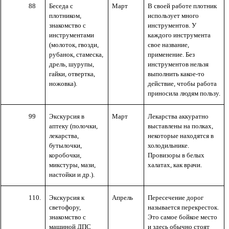
88
Беседа с
Март
В своей работе плотник
плотником,
использует много
знакомство с
инструментов. У
инструментами
каждого инструмента
(молоток, гвозди,
свое название,
рубанок, стамеска,
применение. Без
дрель, шурупы,
инструментов нельзя
гайки, отвертка,
выполнить какое-то
ножовка).
действие, чтобы работа
приносила людям пользу.
99
Экскурсия в
Март
Лекарства аккуратно
аптеку (полочки,
выставлены на полках,
лекарства,
некоторые находятся в
бутылочки,
холодильнике.
коробочки,
Провизоры в белых
микстуры, мази,
халатах, как врачи.
настойки и др.).
110.
Экскурсия к
Апрель
Пересечение дорог
светофору,
называется перекресток.
знакомство с
Это самое бойкое место
машиной ДПС
и здесь обычно стоят