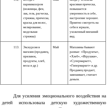
парикмахером
красивая прическа,
(ножницы, фен,
повышается
лак, гель, расческа,
уверенность в себе,
стрижка, прическа,
настроение хорошее.
краска для волос,
Приятно смотреть на
мелирование,
себя в зеркало,
модельная
ухоженный внешний
стрижка)
вид.
113.
Экскурсия в
Май
Магазины бывают
магазин (продавец,
разные: «Продукты»,
прилавок,
«Хлеб», «Игрушки»,
продукты, хлеб,
«Супермаркет»,
весы и др.)
«Гипермаркет» и др.
Продавец продает,
завешивает, считает
деньги.
Для усиления эмоционального воздействия на
детей использовала детскую художественную