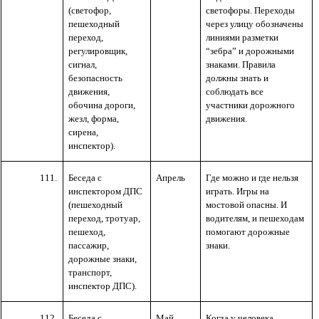
(светофор,
светофоры. Переходы
пешеходный
через улицу обозначены
переход,
линиями разметки
регулировщик,
“зебра” и дорожными
сигнал,
знаками. Правила
безопасность
должны знать и
движения,
соблюдать все
обочина дороги,
участники дорожного
жезл, форма,
движения.
сирена,
инспектор).
111.
Беседа с
Апрель
Где можно и где нельзя
инспектором ДПС
играть. Игры на
(пешеходный
мостовой опасны. И
переход, тротуар,
водителям, и пешеходам
пешеход,
помогают дорожные
пассажир,
знаки.
дорожные знаки,
транспорт,
инспектор ДПС).
112.
Беседа с
Май
Когда у человека