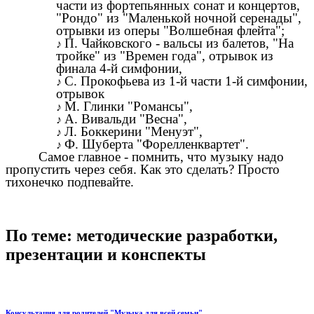
части из фортепьянных сонат и концертов,
"Рондо" из "Маленькой ночной серенады",
отрывки из оперы "Волшебная флейта";
П. Чайковского - вальсы из балетов, "На
тройке" из "Времен года", отрывок из
финала 4-й симфонии,
С. Прокофьева из 1-й части 1-й симфонии,
отрывок
М. Глинки "Романсы",
А. Вивальди "Весна",
Л. Боккерини "Менуэт",
Ф. Шуберта "Форелленквартет".
Самое главное - помнить, что музыку надо
пропустить через себя. Как это сделать? Просто
тихонечко подпевайте.
По теме: методические разработки,
презентации и конспекты
Консультация для родителей "Музыка для всей семьи"