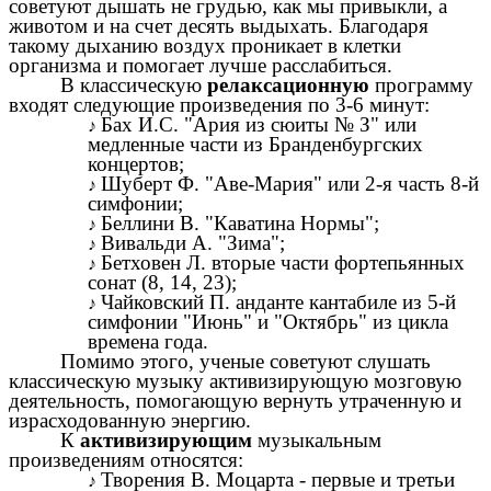
советуют дышать не грудью, как мы привыкли, а
животом и на счет десять выдыхать. Благодаря
такому дыханию воздух проникает в клетки
организма и помогает лучше расслабиться.
В классическую
релаксационную
программу
входят следующие произведения по 3-6 минут:
Бах И.С. "Ария из сюиты № З" или
медленные части из Бранденбургских
концертов;
Шуберт Ф. "Аве-Мария" или 2-я часть 8-й
симфонии;
Беллини В. "Каватина Нормы";
Вивальди А. "Зима";
Бетховен Л. вторые части фортепьянных
сонат (8, 14, 23);
Чайковский П. анданте кантабиле из 5-й
симфонии "Июнь" и "Октябрь" из цикла
времена года.
Помимо этого, ученые советуют слушать
классическую музыку активизирующую мозговую
деятельность, помогающую вернуть утраченную и
израсходованную энергию.
К
активизирующим
музыкальным
произведениям относятся:
Творения В. Моцарта - первые и третьи