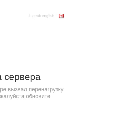
I speak english
а сервера
ре вызвал перенагрузку
ожалуйста обновите