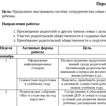
Перс
Цель:
Продолжать выстраивать систему сотрудничества семьи и
ребенка.
Направления работы:
Просвещение родителей и других членов семьи с цель
Участие родительской общественности в создании бы
Приобщение родительской общественности к подгото
Неделя
Активные формы
Цель
работы
ентябрь
1
Оформление
Распространение педагогич
информационных
знаний среди родителей
стендов
Активизация родительско
внимания к вопросам воспит
жизни ребенка в д/с.
Совместная подготовка
Нацелить, приобщить родит
к учебному году
к активной, совместной раб
новом учебном году.
2
Родительское собрание
Согласование и объедине
«Вот и стали мы на год
усилий ДОУ и семьи в созд
взрослее»
условий для развития личн
ребенка; расширение конта