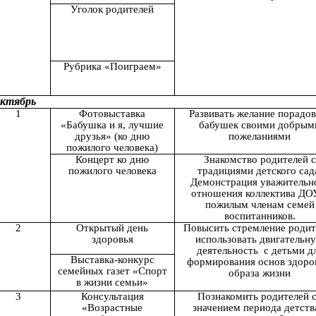
Уголок родителей
Рубрика «Поиграем»
ктябрь
1
Фотовыставка
Развивать желание порадов
«Бабушка и я, лучшие
бабушек своими добрым
друзья» (ко дню
пожеланиями
пожилого человека)
Концерт ко дню
Знакомство родителей с
пожилого человека
традициями детского сад
Демонстрация уважительн
отношения коллектива ДО
пожилым членам семей
воспитанников.
2
Открытый день
Повысить стремление родит
здоровья
использовать двигательн
деятельность с детьми д
Выставка-конкурс
формирования основ здоро
семейных газет «Спорт
образа жизни
в жизни семьи»
3
Консультация
Познакомить родителей 
«Возрастные
значением периода детств