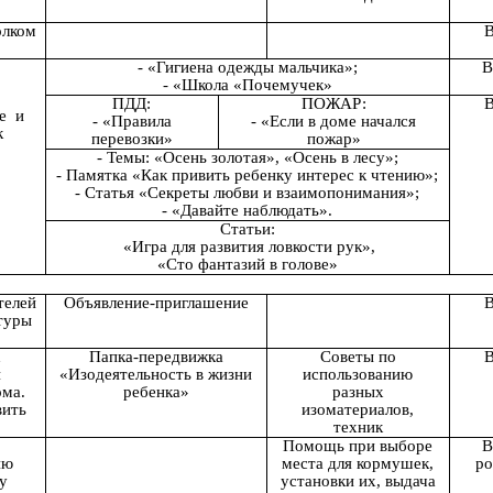
олком
В
- «Гигиена одежды мальчика»;
В
- «Школа «Почемучек»
ПДД:
ПОЖАР:
В
е и
- «Правила
- «Если в доме начался
к
перевозки»
пожар»
- Темы: «Осень золотая», «Осень в лесу»;
- Памятка «Как привить ребенку интерес к чтению»;
- Статья «Секреты любви и взаимопонимания»;
- «Давайте наблюдать».
Статьи:
«Игра для развития ловкости рук»,
«Сто фантазий в голове»
телей
Объявление-приглашение
В
туры
 к
Папка-передвижка
Советы по
В
й
«Изодеятельность в жизни
использованию
ома.
ребенка»
разных
вить
изоматериалов,
техник
Помощь при выборе
В
ию
места для кормушек,
ро
у
установки их, выдача