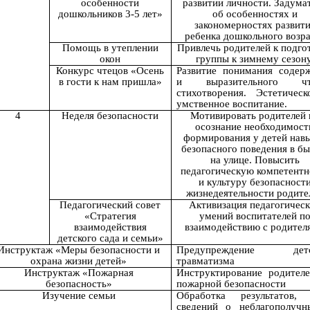
особенности
развитии личности. Задума
дошкольников 3-5 лет»
об особенностях и
закономерностях развит
ребенка дошкольного возра
Помощь в утеплении
Привлечь родителей к подго
окон
группы к зимнему сезону
Конкурс чтецов «Осень
Развитие понимания содер
в гости к нам пришла»
и выразительного чт
стихотворения. Эстетичес
умственное воспитание.
4
Неделя безопасности
Мотивировать родителей 
осознание необходимост
формирования у детей нав
безопасного поведения в бы
на улице. Повысить
педагогическую компетентн
и культуру безопасност
жизнедеятельности родите
Педагогический совет
Активизация педагогичес
«Стратегия
умений воспитателей п
взаимодействия
взаимодействию с родител
детского сада и семьи»
Инструктаж «Меры безопасности и
Предупреждение детс
охрана жизни детей»
травматизма
Инструктаж «Пожарная
Инструктирование родител
безопасность»
пожарной безопасности
Изучение семьи
Обработка результатов, 
сведений о неблагополуч