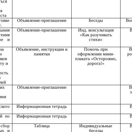
ться
ия
ста
товке
Объявление-приглашение
Беседы
Во
.
жания
Объявление-приглашение
Инд. консультация
В
ения
«Как разучивать
кое и
стихи»
на
Объявление, инструкции и
Помочь при
В
и
памятки
оформлении мини-
ро
ыков
плаката «Осторожно,
ту и
дорога!»
ость
и
лей
ких
Объявление-приглашение
В
о
ями
кого
Информационная тетрадь
В
ей по
Информационная тетрадь
В
сбор
Таблица
Индивидуальные
В
ных и
беседы