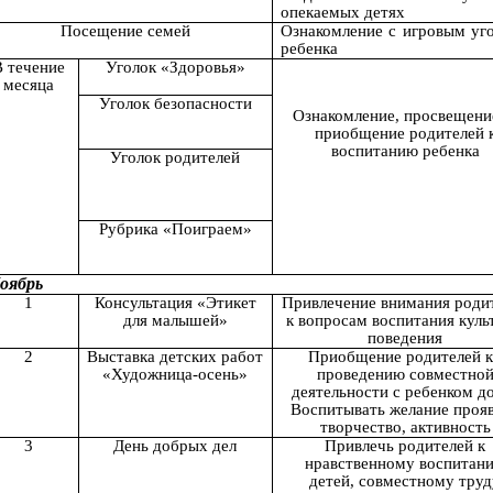
опекаемых детях
Посещение семей
Ознакомление с игровым уг
ребенка
 течение
Уголок «Здоровья»
месяца
Уголок безопасности
Ознакомление, просвещени
приобщение родителей 
воспитанию ребенка
Уголок родителей
Рубрика «Поиграем»
оябрь
1
Консультация «Этикет
Привлечение внимания роди
для малышей»
к вопросам воспитания куль
поведения
2
Выставка детских работ
Приобщение родителей
«Художница-осень»
проведению совместно
деятельности с ребенком д
Воспитывать желание проя
творчество, активность
3
День добрых дел
Привлечь родителей к
нравственному воспитан
детей, совместному труд