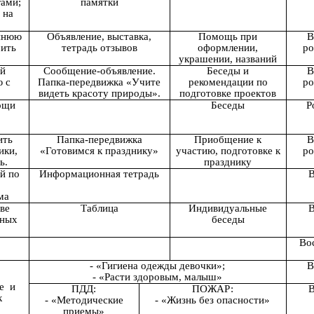
гами;
памятки
 на
еннюю
Объявление, выставка,
Помощь при
В
мить
тетрадь отзывов
оформлении,
ро
украшении, названий
ей
Сообщение-объявление.
Беседы и
В
ю с
Папка-передвижка «Учите
рекомендации по
ро
видеть красоту природы».
подготовке проектов
ощи
Беседы
Р
ить
Папка-передвижка
Приобщение к
В
ики,
«Готовимся к празднику»
участию, подготовке к
ро
ь.
празднику
й по
Информационная тетрадь
В
ма
ве
Таблица
Индивидуальные
В
сных
беседы
Во
- «Гигиена одежды девочки»;
В
- «Расти здоровым, малыш»
е и
ПДД:
ПОЖАР:
В
к
- «Методические
- «Жизнь без опасности»
приемы»