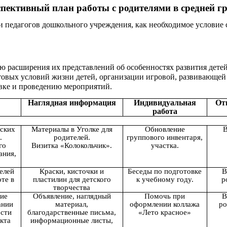
пективный план работы с родителями в средней г
 педагогов дошкольного учреждения, как необходимое условие с
ю расширения их представлений об особенностях развития детей
товых условий жизни детей, организации игровой, развивающей
вке и проведению мероприятий.
Наглядная информация
Индивидуальная
От
работа
еских
Материалы в Уголке для
Обновление
В
.
родителей.
группового инвентаря,
го
Визитка «Колокольчик».
участка.
ания,
елей
Краски, кисточки и
Беседы по подготовке
В
оте в
пластилин для детского
к учебному году.
р
творчества
ние
Объявление, наглядный
Помочь при
В
ании
материал,
оформлении коллажа
ро
ости
благодарственные письма,
«Лето красное»
кта
информационные листы,