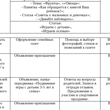
- Темы: «Фрукты», «»Овощи»:
- Памятка «Как обращается с книгой Ваш
ребенок?»;
- Статья «Советы о мальчиках и девочках»;
- «Давайте наблюдать».
Статьи:
«Играем с детьми»,
«Играем осенью»
ать
Оформление семейных
Помощь в выборе
В
и
газет
фотографий, стихов и
ро
пожеланий к газете
Объявление-приглашение
В
а.
ого
У к
елей
Объявление, папка-
Ответы на вопросы
В
ую
передвижка «Подвижные
родителей. Записи в
ро
ля
игры с детьми 3-5 лет в
тетради отзывов.
вого
семье»
Предложение к
участию в спортивном
празднике.
со
Объявление-приглашение
В
а в