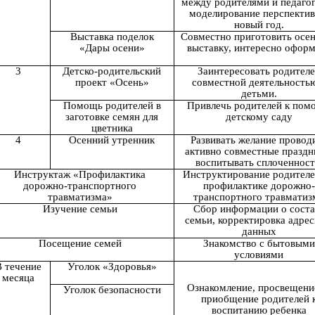
между родителями и педаго
моделирование перспектив
новый год.
Выставка поделок
Совместно приготовить ос
«Дары осени»
выставку, интересно офор
3
Детско-родительский
Заинтересовать родител
проект «Осень»
совместной деятельность
детьми.
Помощь родителей в
Привлечь родителей к пом
заготовке семян для
детскому саду
цветника
4
Осенний утренник
Развивать желание провод
активно совместные праздн
воспитывать сплоченност
Инструктаж «Профилактика
Инструктирование родителе
дорожно-транспортного
профилактике дорожно-
травматизма»
транспортного травматиз
Изучение семьи
Сбор информации о соста
семьи, корректировка адре
данных
Посещение семей
Знакомство с бытовыми
условиями
 течение
Уголок «Здоровья»
месяца
Ознакомление, просвещени
Уголок безопасности
приобщение родителей 
воспитанию ребенка