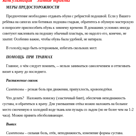
Консультация " Зимние травмы"
МЕРЫ ПРЕДОСТОРОЖНОСТИ
Предпочтение необходимо отдавать обуви с ребристой подошвой. Если у Вашего
ребёнка на сапогах или ботинках подошва гладкая, обратитесь в обувную мастерскую
и попросите приспособить обувь к зимнему времени. В домашних условиях иногда
советуют наклеивать на подошву обычный пластырь, но надолго его, конечно, не
хватит. Особенно важно, чтобы обувь была удобной, не натирала.
В гололёд надо быть осторожным, избегать скользких мест.
ПОМОЩЬ ПРИ ТРАВМАХ
Главное, о чём следует помнить, -- нельзя заниматься самолечением и оттягивать
визит к врачу до последнего.
Растяжение связок
Симптомы
– резкая боль при движении, припухлость, кровоподтёки.
Что делать? Наложить повязку (эластичный бинт), обеспечив неподвижность
сустава, и обратиться к врачу. Для уменьшения отёка можно наложить на больное
место смоченную в холодной воде ткань или пузырь со льдом (но не более чем на 1-2
часа). Можно принять обезболивающее.
Вывих
Симптомы
– сильная боль, отёк, неподвижность, изменение формы сустава.