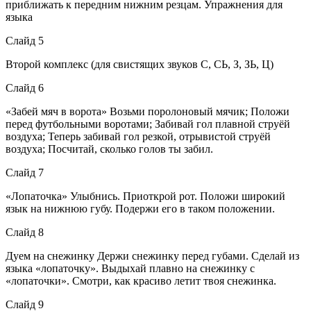
приближать к передним нижним резцам. Упражнения для
языка
Слайд 5
Второй комплекс (для свистящих звуков С, СЬ, З, ЗЬ, Ц)
Слайд 6
«Забей мяч в ворота» Возьми поролоновый мячик; Положи
перед футбольными воротами; Забивай гол плавной струёй
воздуха; Теперь забивай гол резкой, отрывистой струёй
воздуха; Посчитай, сколько голов ты забил.
Слайд 7
«Лопаточка» Улыбнись. Приоткрой рот. Положи широкий
язык на нижнюю губу. Подержи его в таком положении.
Слайд 8
Дуем на снежинку Держи снежинку перед губами. Сделай из
языка «лопаточку». Выдыхай плавно на снежинку с
«лопаточки». Смотри, как красиво летит твоя снежинка.
Слайд 9