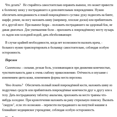
Что делать? Не старайтесь самостоятельно вправить вывихи, это может привести
к болевому шоку у пострадавшего и дополнительным повреждениям. Нужно
обеспечить неподвижность и покой повреждённого сустава: руку подвесить на бинте,
шарфе, ремне, на ногу наложить шину (например, плоские доски) или прибинтовать
её к другой ноге. При вывихе бедра – положить пострадавшего на здоровый бок, не
давая двигаться. Для уменьшения боли – приложить к повреждённому месту пузырь
со льдом или холодной водой, дать обезболивающее.
В случае крайней необходимости, когда нет возможности вызвать врача, -
больного нужно транспортировать в больницу самостоятельно, соблюдая особую
осторожность.
Перелом
Симптомы
– сильная, резкая боль, усиливающаяся при движении конечностью,
чувствительность даже к очень слабому прикосновению. Отёчность и опухание с
изменением цвета кожи, изменением формы места перелома.
Что делать?
Обеспечить полный покой повреждённой кости, наложить шину из
подручных средств или прибинтовать повреждённые конечности друг к другу или к
телу. Дать пострадавшему таблетку анальгина, приложить на место травмы что-
нибудь холодное. При кровотечении наложить на рану стерильную повязку. Вызвать
"скорую", если это возможно – перевезти пострадавшего на попутной машине в
ближайшее медицинское учреждение, соблюдая особую осторожность.