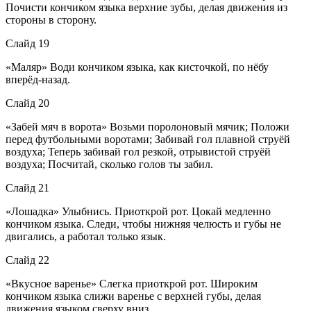
Почисти кончиком языка верхние зубы, делая движения из
стороны в сторону.
Слайд 19
«Маляр» Води кончиком языка, как кисточкой, по нёбу
вперёд-назад.
Слайд 20
«Забей мяч в ворота» Возьми поролоновый мячик; Положи
перед футбольными воротами; Забивай гол плавной струёй
воздуха; Теперь забивай гол резкой, отрывистой струёй
воздуха; Посчитай, сколько голов ты забил.
Слайд 21
«Лошадка» Улыбнись. Приоткрой рот. Цокай медленно
кончиком языка. Следи, чтобы нижняя челюсть и губы не
двигались, а работал только язык.
Слайд 22
«Вкусное варенье» Слегка приоткрой рот. Широким
кончиком языка слижи варенье с верхней губы, делая
движения языком сверху вниз.