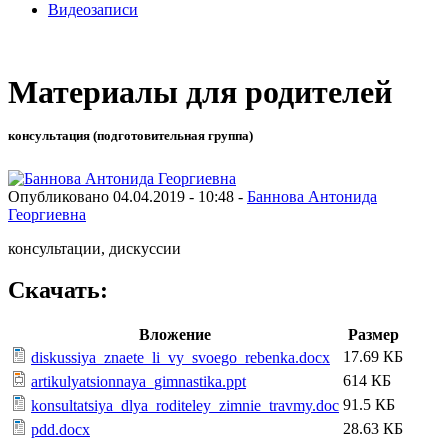
Видеозаписи
Материалы для родителей
консультация (подготовительная группа)
Опубликовано 04.04.2019 - 10:48 -
Баннова Антонида
Георгиевна
консультации, дискуссии
Скачать:
Вложение
Размер
17.69 КБ
diskussiya_znaete_li_vy_svoego_rebenka.docx
614 КБ
artikulyatsionnaya_gimnastika.ppt
91.5 КБ
konsultatsiya_dlya_roditeley_zimnie_travmy.doc
28.63 КБ
pdd.docx