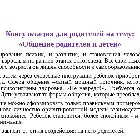
Консультация для родителей на тему:
«Общение родителей и детей»
ования психик, и развития, и становления челов
 взрослым на ранних этапах онтогенеза. Все свои псих
ного возраста он лишен способности к самообразовани
а затем через словесные инструкции ребенок приобре
та. Сфера общения –самый мощный источник, котор
сихогигиены здоровья. «Не навреди!». Требуется 
. Дети усваивают те формы общения, которые преоблад
ние можно сформировать только правильным примером 
нове личностно-ориентированной модели взаимодейст
покойнее. Ребенок становится: более спокойным - и
внимания.
зависит от стиля воздействия на него родителей.