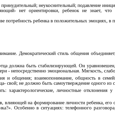
, принудительный; неукоснительный; подавление иници
ляющий- нет ориентировки, ребенок не знает, что
ве потребность ребенка в положительных эмоциях, в п
имание. Демократический стиль общения объединяет,
отца должна быть стабилизирующей. Он уравновешен, 
ери - непосредственно эмоциональная. Мягкость, слабо
ния и общения; взаимопонимание, общность в семе
тца- свой; не должно быть самоутверждение одного из с
ь: характерологические, личностные отклонения у
в, влияющей на формирование личности ребенка, его о
нка?». Особенно в ситуациях: телефонного разговор