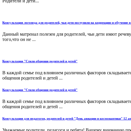
Родители и дети...
Консультация логопеда для родителей, чьи дети поступили на коррекцию и обучение в
Данный матреиал полезен для родителей, чьи дети имют речеву
того,что он не ...
Консультация "Стили общения родителей и детей"
В каждой семье под влиянием различных факторов складываетс
общения родителей и детей ...
Консультация "Стили общения родителей и детей"
В каждой семье под влиянием различных факторов складываетс
общения родителей и детей ...
Консультация для педагогов, родителей и детей "День авиации и космонавтики" 12 ап
Уважаемые родители, педагоги и ребята! Вашему вниманию пре