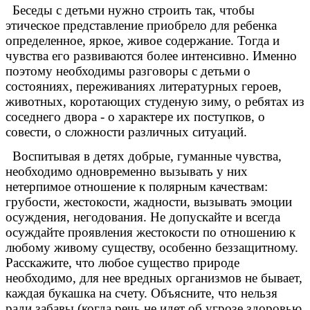
Беседы с детьми нужно строить так, чтобы
этическое представление приобрело для ребенка
определенное, яркое, живое содержание. Тогда и
чувства его развиваются более интенсивно. Именно
поэтому необходимы разговоры с детьми о
состояниях, переживаниях литературных героев,
животных, коротающих студеную зиму, о ребятах из
соседнего двора - о характере их поступков, о
совести, о сложности различных ситуаций.
Воспитывая в детях добрые, гуманные чувства,
необходимо одновременно вызывать у них
нетерпимое отношение к полярным качествам:
грубости, жестокости, жадности, вызывать эмоции
осуждения, негодования. Не допускайте и всегда
осуждайте проявления жестокости по отношению к
любому живому существу, особенно беззащитному.
Расскажите, что любое существо природе
необходимо, для нее вредных организмов не бывает,
каждая букашка на счету. Объясните, что нельзя
ради забавы (когда речь не идет об угрозе здоровью