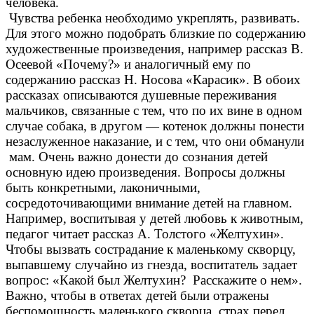
человека.
Чувства ребенка необходимо укреплять, развивать.
Для этого можно подобрать близкие по содержанию
художественные произведения, например рассказ В.
Осеевой «Почему?» и аналогичный ему по
содержанию рассказ Н. Носова «Карасик». В обоих
рассказах описываются душевные переживания
мальчиков, связанные с тем, что по их вине в одном
случае собака, в другом — котенок должны понести
незаслуженное наказание, и с тем, что они обманули
мам. Очень важно донести до сознания детей
основную идею произведения. Вопросы должны
быть конкретными, лаконичными,
сосредоточивающими внимание детей на главном.
Например, воспитывая у детей любовь к животным,
педагог читает рассказ А. Толстого «Желтухин».
Чтобы вызвать сострадание к маленькому скворцу,
выпавшему случайно из гнезда, воспитатель задает
вопрос: «Какой был Желтухин? Расскажите о нем».
Важно, чтобы в ответах детей были отражены
беспомощность маленького скворца, страх перед