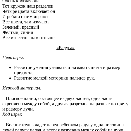
Очень круглая она
Тот кружок наш разделен
Четыре цвета включает он
И ребята с ним играют
Все цвета, там изучают
Зеленый, красный
Желтый, синий
Все известны нам отныне.
«Радуга»
Цель игры:
Развитие умения узнавать и называть цвета и размер
предмета,
Развитие мелкой моторики пальцев рук.
Игровой материал:
Плоское панно, состоящее из двух частей, одна часть
скреплена между собой, а другая разрезана на разные по цвету
и размеру лучи.
Ход игры:
Воспитатель кладет перед ребенком радугу одна половина
лучей радугу целая, а вторая разрезана между собой на лучи.