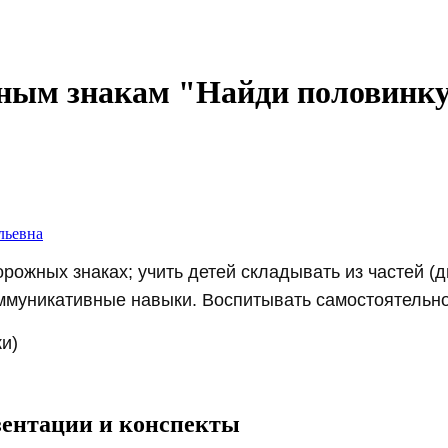
жным знакам "Найди половинку
льевна
ожных знаках; учить детей складывать из частей (дв
оммуникативные навыки. Воспитывать самостоятельнос
ки)
езентации и конспекты