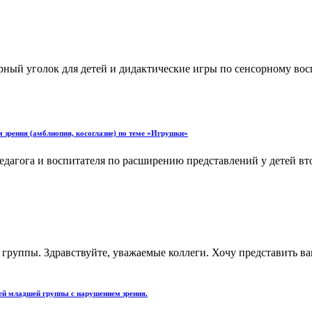
ный уголок для детей и дидактические игры по сенсорному вос
 зрения (амблиопия, косоглазие) по теме «Игрушки»
едагога и воспитателя по расширению представлений у детей в
 группы. Здравствуйте, уважаемые коллеги. Хочу представить в
тей младшей группы с нарушением зрения.