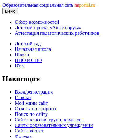
Образовательная социальная сеть
ns
portal.ru
Меню
Обзор возможностей
Детский проект «Алые паруса»
Аттестация педагогических работников
Детский сад
Начальная школа
Школа
НПО и СПО
ВУЗ
Навигация
Вход/регистрация
Главная
Мой мини-сайт
Ответы на вопросы
Поиск по сайту
Сайты классов, групп, кружков...
Сайты образовательных учреждений
Сайты коллег
Форумы