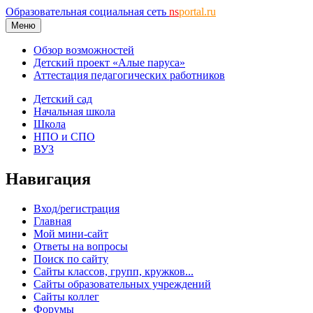
Образовательная социальная сеть
ns
portal.ru
Меню
Обзор возможностей
Детский проект «Алые паруса»
Аттестация педагогических работников
Детский сад
Начальная школа
Школа
НПО и СПО
ВУЗ
Навигация
Вход/регистрация
Главная
Мой мини-сайт
Ответы на вопросы
Поиск по сайту
Сайты классов, групп, кружков...
Сайты образовательных учреждений
Сайты коллег
Форумы