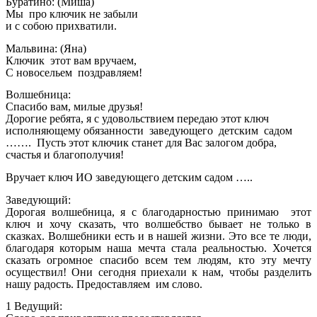
Буратино: (Миша)
Мы про ключик не забыли
и с собою прихватили.
Мальвина: (Яна)
Ключик этот вам вручаем,
С новосельем поздравляем!
Волшебница:
Спасибо вам, милые друзья!
Дорогие ребята, я с удовольствием передаю этот ключ
исполняющему обязанности заведующего детским садом
……. Пусть этот ключик станет для Вас залогом добра,
счастья и благополучия!
Вручает ключ ИО заведующего детским садом …..
Заведующий:
Дорогая волшебница, я с благодарностью принимаю этот
ключ и хочу сказать, что волшебство бывает не только в
сказках. Волшебники есть и в нашей жизни. Это все те люди,
благодаря которым наша мечта стала реальностью. Хочется
сказать огромное спасибо всем тем людям, кто эту мечту
осуществил! Они сегодня приехали к нам, чтобы разделить
нашу радость. Предоставляем им слово.
1 Ведущий: