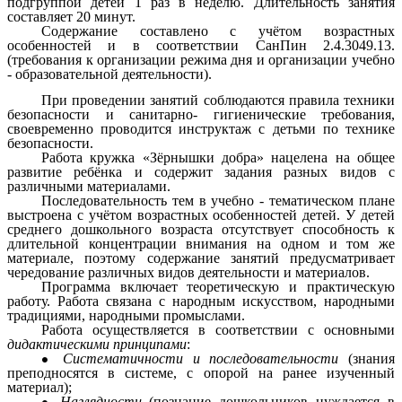
подгруппой детей 1 раз в неделю. Длительность занятия
составляет 20 минут.
Содержание составлено с учётом возрастных
особенностей и в соответствии СанПин 2.4.3049.13.
(требования к организации режима дня и организации учебно
- образовательной деятельности).
При проведении занятий соблюдаются правила техники
безопасности и санитарно- гигиенические требования,
своевременно проводится инструктаж с детьми по технике
безопасности.
Работа кружка «Зёрнышки добра» нацелена на общее
развитие ребёнка и содержит задания разных видов с
различными материалами.
Последовательность тем в учебно - тематическом плане
выстроена с учётом возрастных особенностей детей. У детей
среднего дошкольного возраста отсутствует способность к
длительной концентрации внимания на одном и том же
материале, поэтому содержание занятий предусматривает
чередование различных видов деятельности и материалов.
Программа включает теоретическую и практическую
работу. Работа связана с народным искусством, народными
традициями, народными промыслами.
Работа осуществляется в соответствии с основными
дидактическими принципами
:
Систематичности и последовательности
(знания
преподносятся в системе, с опорой на ранее изученный
материал);
Наглядности
(познание дошкольников нуждается в