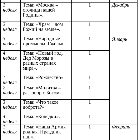
1
Тема: «Москва –
1
Декабрь
неделя
столица нашей
Родины».
2
Тема: «Храм – дом
1
неделя
Божий на земле».
3
Тема: «Народные
1
Январь
неделя
промыслы. Гжель».
4
Тема: «Новый год.
1
неделя
Дед Морозы в
разных странах
мира».
1
Тема: «Рождество».
1
неделя
2
Тема: «Молитва –
1
неделя
разговор с Богом».
3
Тема: «Что такое
1
неделя
доброта?».
4
Тема: «Колядки».
1
неделя
1
Тема: «Наша Армия
1
Февра
л
ь
неделя
родная. Праздник
пап».