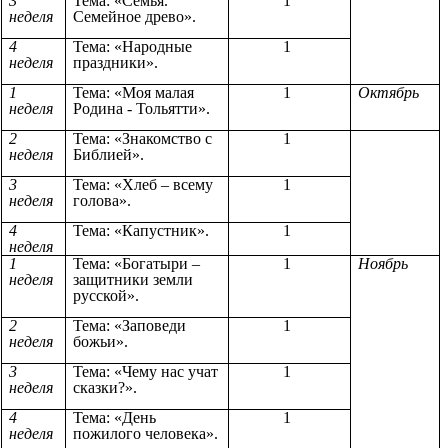
3
Тема: «Семья.
1
неделя
Семейное древо».
4
Тема: «Народные
1
неделя
праздники».
1
Тема: «Моя малая
1
Октябрь
неделя
Родина - Тольятти».
2
Тема: «Знакомство с
1
неделя
Библией».
3
Тема: «Хлеб – всему
1
неделя
голова».
4
Тема: «Капустник».
1
неделя
1
Тема: «Богатыри –
1
Ноябрь
неделя
защитники земли
русской».
2
Тема: «Заповеди
1
неделя
божьи».
3
Тема: «Чему нас учат
1
неделя
сказки?».
4
Тема: «День
1
неделя
пожилого человека».