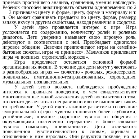
приемов простейшего анализа, сравнения, умения наблюдать.
Ребенок способен анализировать объекты одновременно по 2
— 3 признакам: цвету и форме, цвету, форме и материалу и т.
п. Он может сравнивать предметы по цвету, форме, размеру,
запаху, вкусу и другим свойствам, находя различия и сходство.
У детей ярко проявляется интерес к игре.
Игра
усложняется по содержанию, количеству ролей и ролевых
диалогов. Дети уверенно называют свою игровую роль,
действуют в соответствии с ней. Преобладает однополое
игровое общение. Девочки предпочитают игры на семейно-
бытовые сюжеты, игры «в принцесс». Мальчиков привлекают
игры «в военных, строителей, моряков».
Игра продолжает оставаться основной формой
организации их жизни. В течение дня дети могут участвовать
в разнообразных играх — сюжетно - ролевых, режиссерских,
подвижных, имитационно-театрализованных, хороводных,
музыкальных, познавательных.
У детей этого возраста
наблюдается пробуждение
интереса к правилам поведения
,
о чем свидетельствуют
многочисленные жалобы-заявления детей воспитателю о том,
что кто-то делает что-то неправильно или не выполняет какое-
то требование.
У детей идет активное развитие и созревание
эмоциональной сферы:
чувства становятся более глубокими,
устойчивыми; прежнее радостное чувство от общения с
окружающими постепенно перерастает в более сложное
чувство симпатии, привязанности. Дети отличаются
повышенной чувствительностью к словам, оценкам и
отношению к ним взрослых. Они радуются похвале, но на