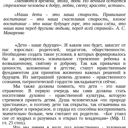
«Меняются времена, эпохи, люди. Но вечным остаётся
стремление человека к добру, любви, свету, красоте, истине».
«Наши дети – это наша старость. Правильное
воспитание – это наша счастливая старость, плохое
воспитание – это наше будущее горе, это наши слёзы, это
наша вина перед другими людьми, перед всей страной». А. С.
Макаренко
«
Дети - наше будущее». И каким оно будет, зависит от
нас взрослых: родителей, педагогов, общественности.
Необходимо создать такие условия, в которых формировалось
бы и закреплялось изначальное стремление ребенка к
возвышенному, святому и доброму. Так как привычки и
ценности, заложенные в детстве, станут нравственным
фундаментом для принятия жизненно важных решений в
будущем. Их завтрашний уровень духовно - нравственного
сознания, патриотической гордости закладывается сейчас.
Мы также должны помнить, что дети – это наше
отражение. В первую очередь мы сами должны стать
носителями духовно – нравственной культуры, которую
стремимся привить детям. Душа человеческая «по природе
христианка», и поэтому дети так открыты, так отзывчивы на
все доброе и прекрасное, и сердца их способны воспринимать
значительно больше, чем считают их родители. «Бог утаил
сие от мудрых и разумных и открыл то младенцам» (Мф. 11
гл. 25 стих).
Что мы имеем в виду под нравственно - духовным