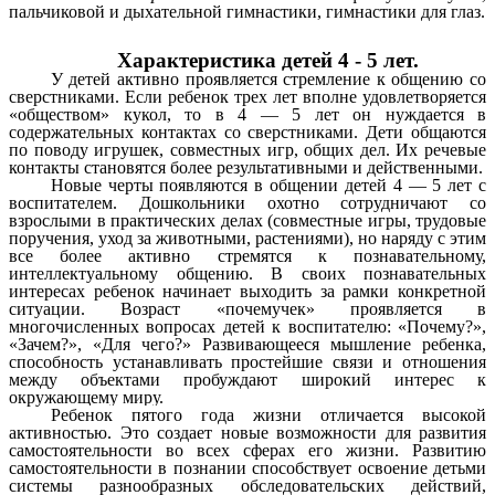
пальчиковой и дыхательной гимнастики, гимнастики для глаз.
Характеристика детей 4 - 5 лет.
У детей активно проявляется стремление к общению со
сверстниками. Если ребенок трех лет вполне удовлетворяется
«обществом» кукол, то в 4 — 5 лет он нуждается в
содержательных контактах со сверстниками. Дети общаются
по поводу игрушек, совместных игр, общих дел. Их речевые
контакты становятся более результативными и действенными.
Новые черты появляются в общении детей 4 — 5 лет с
воспитателем. Дошкольники охотно сотрудничают со
взрослыми в практических делах (совместные игры, трудовые
поручения, уход за животными, растениями), но наряду с этим
все более активно стремятся к познавательному,
интеллектуальному общению. В своих познавательных
интересах ребенок начинает выходить за рамки конкретной
ситуации. Возраст «почемучек» проявляется в
многочисленных вопросах детей к воспитателю: «Почему?»,
«Зачем?», «Для чего?» Развивающееся мышление ребенка,
способность устанавливать простейшие связи и отношения
между объектами пробуждают широкий интерес к
окружающему миру.
Ребенок пятого года жизни отличается высокой
активностью.
Это создает новые возможности для развития
самостоятельности во всех сферах его жизни. Развитию
самостоятельности в познании способствует освоение детьми
системы разнообразных обследовательских действий,