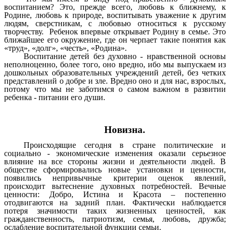
воспитанием? Это, прежде всего, любовь к ближнему, к
Родине, любовь к природе, воспитывать уважение к другим
людям, сверстникам, с любовью относиться к русскому
творчеству. Ребенок впервые открывает Родину в семье. Это
ближайшее его окружение, где он черпает такие понятия как
«труд», «долг», «честь», «Родина».
Воспитание детей без духовно - нравственной основы
неполноценно, более того, оно вредно, ибо мы выпускаем из
дошкольных образовательных учреждений детей, без четких
представлений о добре и зле. Вредно оно и для нас, взрослых,
потому что мы не заботимся о самом важном в развитии
ребенка - питании его души.
Новизна.
Происходящие сегодня в стране политические и
социально - экономические изменения оказали серьезное
влияние на все стороны жизни и деятельности людей. В
обществе сформировались новые установки и ценности,
появились непривычные критерии оценок явлений,
происходит вытеснение духовных потребностей. Вечные
ценности: Добро, Истина и Красота – постепенно
отодвигаются на задний план. Фактически наблюдается
потеря значимости таких жизненных ценностей, как
гражданственность, патриотизм, семья, любовь, дружба;
ослабление воспитательной функции семьи.