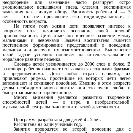
неодобрение или замечание часто реагирует остро
эмоционально: вспышками гнева, слезами, воспринимая
замечания как личную обиду.
Ранимость ребенка 4 — 5
лет
—
это не проявление его индивидуальности, а
особенность возраста.
На пятом году жизни дети проявляют интерес к
вопросам пола,
начинается осознание своей половой
принадлежности.
Дети отмечают внешнее различие между
мальчиками и девочками. Задачей воспитателя является
постепенное формирование представлений о поведении
мальчика или девочки, их взаимоотношениях. Выполнение
такой задачи успешно повлияет на интеллектуальное и
моральное развитие ребенка.
Словарь детей увеличивается
до 2000 слов и более. В
разговоре ребенок начинает пользоваться сложными фразами
и предложениями. Дети любят играть словами, их
привлекают рифмы, простейшие из которых дети легко
запоминают и сочиняют подобные. Именно в этом возрасте
детям необходимо много читать: они это очень любят и
быстро запоминают прочитанное.
Много внимания уделяется
развитию творческих
способностей детей
— в игре, в изобразительной,
музыкальной, театрально-исполнительской деятельности.
Программа разработана для детей 4 - 5 лет.
Рассчитана на один учебный год.
Занятия проводятся во второй половине дня с