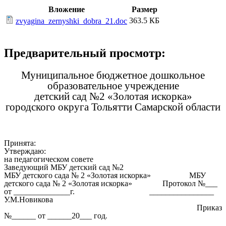
Вложение
Размер
363.5 КБ
zvyagina_zernyshki_dobra_21.doc
Предварительный просмотр:
Муниципальное бюджетное дошкольное
образовательное учреждение
детский сад №2 «Золотая искорка»
городского округа Тольятти Самарской области
Принята:
Утверждаю:
на педагогическом совете
Заведующий МБУ детский сад №2
МБУ детского сада № 2 «Золотая искорка» МБУ
детского сада № 2 «Золотая искорка» Протокол №___
от ______________г. ________________
У.М.Новикова
Приказ
№______ от ______20___ год
.