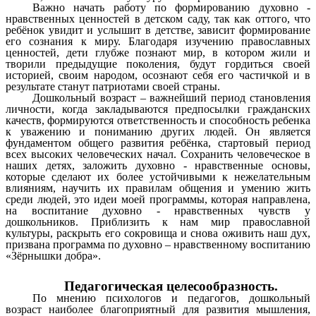
Важно начать работу по формированию духовно -
нравственных ценностей в детском саду, так как оттого, что
ребёнок увидит и услышит в детстве, зависит формирование
его сознания к миру. Благодаря изучению православных
ценностей, дети глубже познают мир, в котором жили и
творили предыдущие поколения, будут гордиться своей
историей, своим народом, осознают себя его частичкой и в
результате станут патриотами своей страны.
Дошкольный возраст – важнейший период становления
личности, когда закладываются предпосылки гражданских
качеств, формируются ответственность и способность ребенка
к уважению и пониманию других людей. Он является
фундаментом общего развития ребёнка, стартовый период
всех высоких человеческих начал. Сохранить человеческое в
наших детях, заложить духовно - нравственные основы,
которые сделают их более устойчивыми к нежелательным
влияниям, научить их правилам общения и умению жить
среди людей, это идеи моей программы, которая направлена,
на воспитание духовно - нравственных чувств у
дошкольников. Приблизить к нам мир православной
культуры, раскрыть его сокровища и снова оживить наш дух,
призвана программа по духовно – нравственному воспитанию
«Зёрнышки добра».
Педагогическая целесообразность.
По мнению психологов и педагогов, дошкольный
возраст наиболее благоприятный для развития мышления,