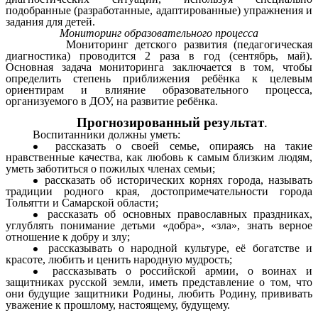
подобранные (разработанные, адаптированные) упражнения и
задания для детей.
Мониторинг образовательного процесса
Мониторинг детского развития (педагогическая
диагностика) проводится 2 раза в год (сентябрь, май).
Основная задача мониторинга заключается в том, чтобы
определить степень приближения ребёнка к целевым
ориентирам и влияние образовательного процесса,
организуемого в ДОУ, на развитие ребёнка.
Прогнозированный результат
.
Воспитанники должны уметь:
рассказать о своей семье, опираясь на такие
нравственные качества, как любовь к самым близким людям,
уметь заботиться о пожилых членах семьи;
рассказать об исторических корнях города, называть
традиции родного края, достопримечательности города
Тольятти и Самарской области;
рассказать об основных православных праздниках,
углублять понимание детьми «добра», «зла», знать верное
отношение к добру и злу;
рассказывать о народной культуре, её богатстве и
красоте, любить и ценить народную мудрость;
рассказывать о российской армии, о воинах и
защитниках русской земли, иметь представление о том, что
они будущие защитники Родины, любить Родину, прививать
уважение к прошлому, настоящему, будущему.