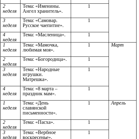
2
Тема: «Именины.
1
неделя
Ангел хранитель».
3
Тема: «Самовар.
1
неделя
Русское чаепитие».
4
Тема: «Масленица».
1
неделя
1
Тема: «Мамочка,
1
Март
неделя
любимая моя».
2
Тема: «Богородица».
1
неделя
3
Тема: «Народные
1
неделя
игрушки.
Матрешка».
4
Тема: «8 марта –
1
неделя
праздник мам».
1
Тема: «День
1
Апрель
неделя
славянской
письменности».
2
Тема: «Пасха».
1
неделя
3
Тема: «Вербное
1
неделя
воскресенье».