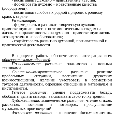
- воспитывать духовно – нравственные чувства;
- формировать духовно – нравственные качества
(добродетели);
- воспитывать любовь к родной природе, к родному
краю, к стране.
Развивающие:
- формировать и развивать творческую духовно –
нравственную личность с оптимистическим взглядом на
жизнь, с направленностью на духовно – нравственную жизнь
«созидателя» и «преобразователя»;
- содействовать развитию духовной, познавательной и
практической деятельности.
В процессе работы обеспечивается интеграция всех
образовательных областей
.
Познавательное развитие
: знакомство с новыми
техниками.
Социально-коммуникативное развитие
: решение
проблемных ситуаций, воспитание дружеских
взаимоотношений, желание участвовать в совместной
трудовой деятельности, бережное отношение к материалам и
инструментам.
Речевое развитие
: умение поддерживать беседу,
обобщать, делать выводы, высказывать свою точку зрения.
Художественно-эстетическое развитие
: чтение стихов,
рассказов, пословиц и поговорок; прослушивание
музыкальных произведений.
Физическое развитие
: выполнение физкультминуток,