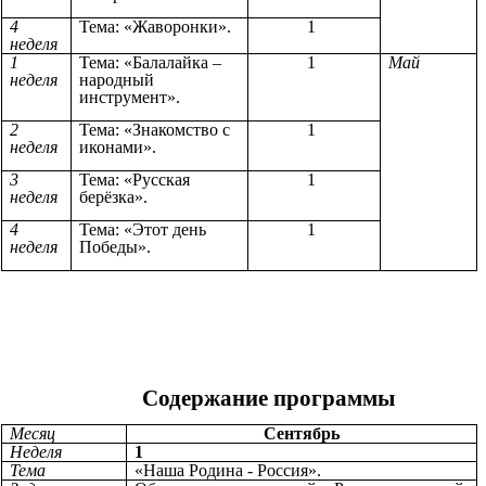
4
Тема: «Жаворонки».
1
неделя
1
Тема: «Балалайка –
1
Май
неделя
народный
инструмент».
2
Тема: «Знакомство с
1
неделя
иконами».
3
Тема: «Русская
1
неделя
берёзка».
4
Тема: «Этот день
1
неделя
Победы».
Содержание программы
Месяц
Сентябрь
Неделя
1
Тема
«Наша Родина - Россия».