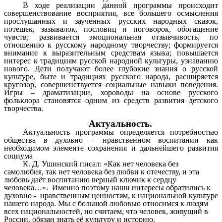
В ходе реализации данной программы происходит
совершенствование восприятия, все большего осмысления
прослушанных и заученных русских народных сказок,
потешек, зазывалок, пословиц и поговорок, обогащение
чувств; развивается эмоциональная отзывчивость, по
отношению к русскому народному творчеству; формируется
внимание к выразительным средствам языка; повышается
интерес к традициям русской народной культуры, узнаванию
нового. Дети получают более глубокие знания о русской
культуре, быте и традициях русского народа, расширяется
кругозор, совершенствуется социальные навыки поведения.
Игры – драматизации, хороводы на основе русского
фольклора становятся одним из средств развития детского
творчества.
Актуальность.
Актуальность программы определяется потребностью
общества в духовно – нравственном воспитании как
необходимом элементе сохранения и дальнейшего развития
социума
К. Д. Ушинский писал: «Как нет человека без
самолюбия, так нет человека без любви к отечеству, и эта
любовь даёт воспитанию верный ключик к сердцу
человека…». Именно поэтому наши интересы обратились к
духовно - нравственным ценностям, к национальной культуре
нашего народа. Мы с большой любовью относимся к людям
всех национальностей, но считаем, что человек, живущий в
России, обязан знать её культуру и историю.