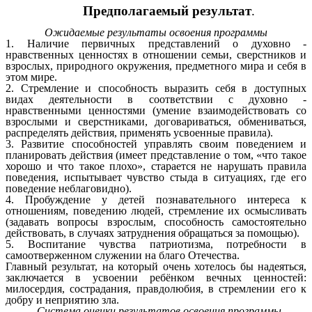
Предполагаемый результат
.
Ожидаемые результаты освоения программы
1. Наличие первичных представлений о духовно -
нравственных ценностях в отношении семьи, сверстников и
взрослых, природного окружения, предметного мира и себя в
этом мире.
2. Стремление и способность выразить себя в доступных
видах деятельности в соответствии с духовно -
нравственными ценностями (умение взаимодействовать со
взрослыми и сверстниками, договариваться, обмениваться,
распределять действия, применять усвоенные правила).
3. Развитие способностей управлять своим поведением и
планировать действия (имеет представление о том, «что такое
хорошо и что такое плохо», старается не нарушать правила
поведения, испытывает чувство стыда в ситуациях, где его
поведение неблаговидно).
4. Пробуждение у детей познавательного интереса к
отношениям, поведению людей, стремление их осмысливать
(задавать вопросы взрослым, способность самостоятельно
действовать, в случаях затруднения обращаться за помощью).
5. Воспитание чувства патриотизма, потребности в
самоотверженном служении на благо Отечества.
Главный результат, на который очень хотелось бы надеяться,
заключается в усвоении ребёнком вечных ценностей:
милосердия, сострадания, правдолюбия, в стремлении его к
добру и неприятию зла.
Система оценки результатов освоения программы