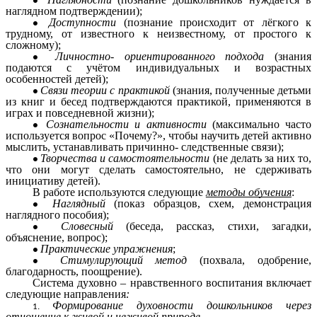
наглядном подтверждении);
Доступности
(познание происходит от лёгкого к
трудному, от известного к неизвестному, от простого к
сложному);
Личностно- ориентированного подхода
(знания
подаются с учётом индивидуальных и возрастных
особенностей детей);
Связи теории с практикой
(знания, полученные детьми
из книг и бесед подтверждаются практикой, применяются в
играх и повседневной жизни);
Сознательности и активности
(максимально часто
используется вопрос «Почему?», чтобы научить детей активно
мыслить, устанавливать причинно- следственные связи);
Творчества и самостоятельности
(не делать за них то,
что они могут сделать самостоятельно, не сдерживать
инициативу детей).
В работе используются следующие
методы обучения
:
Наглядный
(показ образцов, схем, демонстрация
наглядного пособия);
Словесный
(беседа, рассказ, стихи, загадки,
объяснение, вопрос);
Практические упражнения
;
Стимулирующий метод
(похвала, одобрение,
благодарность, поощрение).
Система духовно – нравственного воспитания включает
следующие направления
:
Формирование духовности дошкольников через
отношение к живой и неживой природе.