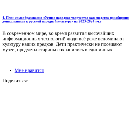
4. План самообразования «Устное народное творчество как средство приобщения
дошкольников к русской народной культуре» на 2023-2024 уч.г
В современном мире, во время развития высочайших
информационных технологий люди всё реже вспоминают
культуру наших предков. Дети практически не посещают
музеи, предметы старины сохранились в единичных...
Мне нравится
Поделиться: