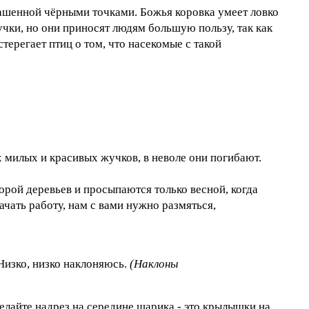
рашенной чёрными точками. Божья коровка умеет ловко
чки, но они приносят людям большую пользу, так как
терегает птиц о том, что насекомые с такой
х милых и красивых жучков, в неволе они погибают.
орой деревьев и просыпаются только весной, когда
ачать работу, нам с вами нужно размяться,
Низко, низко наклоняюсь.
(Наклоны
елайте надрез на середине шарика - это крылышки на