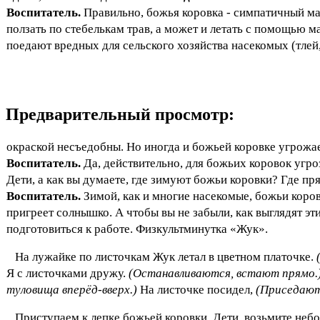
Воспитатель.
Правильно, божья коровка - симпатичный ма
ползать по стебелькам трав, а может и летать с помощью 
поедают вредных для сельского хозяйства насекомых (тлей,
Предварительный просмотр:
окраской несъедобны. Но иногда и божьей коровке угрожае
Воспитатель.
Да, действительно, для божьих коровок угро
Дети, а как вы думаете, где зимуют божьи коровки? Где пр
Воспитатель.
Зимой, как и многие насекомые, божьи коров
пригреет солнышко. А чтобы вы не забыли, как выглядят эт
подготовиться к работе. Физкультминутка «Жук».
На лужайке по листочкам Жук летал в цветном платочке.
(
Я с листочками дружу.
(Останавливаются, встают прямо.
туловища вперёд-вверх.)
На листочке посидел,
(Приседают
Приступаем к лепке божьей коровки. Дети, возьмите небо