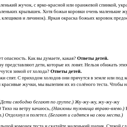
ленький жучок, с ярко-красной или оранжевой спинкой, ук
маленьких крылышек. Хотя божьи коровки очень маленькие жу
 клещиков и личинок). Яркая окраска божьих коровок предос
т опасность. Как вы думаете, какая?
Ответы детей.
зу представляют дети, которые их ловят. Нельзя обижать эти
ячутся зимой от холода?
Ответы детей.
ки спят. С приходом холодов они прячутся в земле или под к
и красивые жучки, мы вылепим их из солёного теста. Чтобы н
Дети свободно бегают по группе.)
Жу-жу-жу, жу-жу-жу
)
Тихо на ветру качаюсь,
(Наклоны туловища вправо-влево.)
.)
Отдохнул и полетел.
(Бегают и садятся на свои места.)
льшой комочек теста и скатайте маленький шарик. Стекой сд