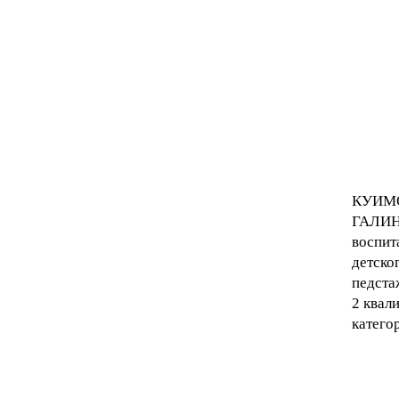
КУИМ
ГАЛИ
воспи
детско
педста
2 квал
катего