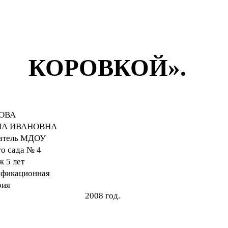
КОРОВКОЙ».
ОВА
НА ИВАНОВНА
татель МДОУ
го сада № 4
ж 5 лет
ификационная
рия
2008 год.