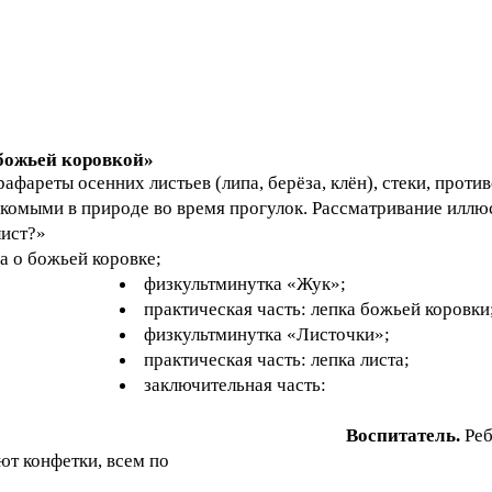
божьей коровкой»
реты осенних листьев (липа, берёза, клён), стеки, против
ми в природе во время прогулок. Рассматривание иллюст
лист?»
 о божьей коровке;
физкультминутка «Жук»;
практическая часть: лепка божьей коровки
физкультминутка «Листочки»;
практическая часть: лепка листа;
заключительная часть:
Воспитатель.
Реб
 конфетки, всем по