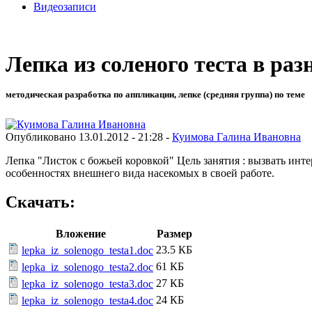
Видеозаписи
Лепка из соленого теста в ра
методическая разработка по аппликации, лепке (средняя группа) по теме
Опубликовано 13.01.2012 - 21:28 -
Куимова Галина Ивановна
Лепка "Листок с божьей коровкой" Цель занятия : вызвать инт
особенностях внешнего вида насекомых в своей работе.
Скачать:
Вложение
Размер
23.5 КБ
lepka_iz_solenogo_testa1.doc
61 КБ
lepka_iz_solenogo_testa2.doc
27 КБ
lepka_iz_solenogo_testa3.doc
24 КБ
lepka_iz_solenogo_testa4.doc