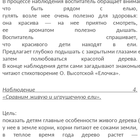
В
процессе
наблюдения
воспитатель
обращает
внима
,
что
быть
рядом
с
елью
:
гулять
возле
нее
очень
полезно
для
здоровья
—
,
она
красива
на
нее
приятно
смотреть
.
ее
ароматом
полезно
дышать
,
Воспитатель
спрашивает
.
что
красивого
дети
находят
в
ели
Предлагает
глубоко
подышать
с
закрытыми
глазами
.
затем
полюбоваться
красотой
дерева
В
конце
наблюдения
дети
сами
загадывают
знакомы
.
«
».
читают
стихотворение
О
Высотской
Елочка
4.
Наблюдение
«
».
Сравним
живую
и
игрушечную
ели
:
Цель
(
показать
детям
главные
особенности
живого
дерева
,
,
у
нее
в
земле
корни
корни
питают
ее
соками
земли
—
в
теплое
время
года
дерево
растет