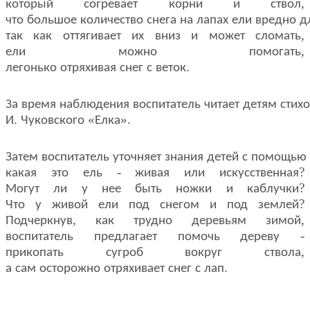
,
который
согревает
корни
и
ствол
что
большое
количество
снега
на
лапах
ели
вредно
д
,
так
как
оттягивает
их
вниз
и
может
сломать
,
ели
можно
помогать
.
легонько
отряхивая
снег
с
веток
За
время
наблюдения
воспитатель
читает
детям
стих
.
«
».
И
Чуковского
Елка
Затем
воспитатель
уточняет
знания
детей
с
помощью
-
?
какая
это
ель
живая
или
искусственная
?
Могут
ли
у
нее
быть
ножки
и
каблучки
?
Что
у
живой
ели
под
снегом
и
под
землей
,
,
Подчеркнув
как
трудно
деревьям
зимой
-
воспитатель
предлагает
помочь
дереву
,
прикопать
сугроб
вокруг
ствола
.
а
сам
осторожно
отряхивает
снег
с
лап