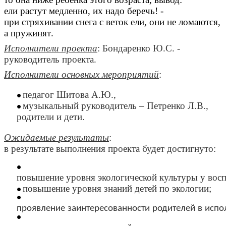
ели
растут
медленно
,
их
надо
беречь
! -
при
стряхивании
снега
с
веток
ели
,
они
не
ломаются
,
а
пружинят
.
Исполнители
проекта
:
Бондаренко
Ю
.
С
. -
руководитель
проекта
.
Исполнители
основных
мероприятий
:
педагог
Шитова
А
.
Ю
.,
музыкальный
руководитель
–
Петренко
Л
.
В
.,
родители
и
дети
.
Ожидаемые
результаты
:
в
результате
выполнения
проекта
будет
достигнуто
:
повышение
уровня
экологической
культуры
у
вос
повышение
уровня
знаний
детей
по
экологии
;
проявление
заинтересованности
родителей
в
испо