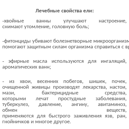
:
Лечебные
свойства
ели
-
,
хвойные
ванны
улучшают
настроение
,
;
снимают
утомление
головную
боль
-
фитонциды
убивают
болезнетворные
микроорганиз
помогают
защитным
силам
организма
справиться
с
в
-
,
эфирные
масла
используются
для
ингаляций
;
ароматических
ванн
-
,
,
,
,
из
хвои
весенних
побегов
шишек
почек
,
,
очищенной
живицы
производят
лекарства
настои
,
,
мази
бактерицидные
средства
,
которыми
лечат
простудные
заболевания
,
,
,
,
туберкулез
давление
ангину
авитаминоз
,
обмен
веществ
,
,
применяются
для
быстрого
заживления
язв
ран
.
гнойничков
и
многое
другое