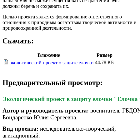
наша Земля не сможет существовать без растений. Мы
должны беречь и сохранять их.
Целью проекта является формирование ответственного
отношения к природным богатствам творческой активности и
природоохранной деятельности.
Скачать:
Вложение
Размер
44.78 КБ
экологический проект о защите елочки
Предварительный просмотр:
Экологический
проект
в
защиту
елочки
"
Елочка
Автор
и
руководитель
проекта
:
воспитатель
ГБДО
Бондаренко
Юлия
Сергеевна
.
Вид
проекта
:
исследовательско
-
творческий
,
агитационный
.