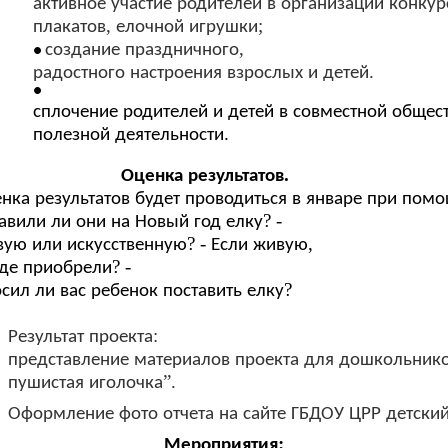
активное
участие
родителей
в
организации
конкур
,
;
плакатов
елочной
игрушки
,
создание
праздничного
.
радостного
настроения
взрослых
и
детей
сплочение
родителей
и
детей
в
совместной
общес
.
полезной
деятельности
.
Оценка
результатов
енка
результатов
будет
проводиться
в
январе
при
помо
? -
авили
ли
они
на
Новый
год
елку
? -
,
вую
или
искусственную
Если
живую
? -
где
приобрели
?
осил
ли
вас
ребенок
поставить
елку
:
Результат
проекта
представление
материалов
проекта
для
дошкольник
”.
пушистая
иголочка
Оформление
фото
отчета
на
сайте
ГБДОУ
ЦРР
детски
:
Мероприятия