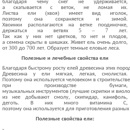
,
благодаря
чему
снег
не
удерживается
,
.
а
скатывается
с
веток
не
ломая
их
(
)
,
Листва
ели
хвоя
имеет
вид
иголок
.
поэтому
она
сохраняется
и
зимой
,
Хвоинки
располагаются
на
ветке
поодиночке
5 – 7
.
держаться
на
ветвях
лет
,
,
Так
как
у
них
нет
цветков
то
нет
и
плодов
.
,
а
семена
скрыты
в
шишках
Живет
ель
очень
долго
300
700
.
.
от
до
лет
Образует
темные
еловые
леса
Полезные
и
лечебные
свойства
ели
Благодаря
быстрому
росту
елей
древесина
этих
поро
,
,
.
Древесина
у
ели
мягкая
легкая
смолистая
Поэтому
она
используется
человеком
в
строительстве
,
при
производстве
бумаги
(
музыкальных
инструментов
лучшие
скрипки
и
виоло
,
,
,
из
нее
добывают
смолу
скипидар
канифоль
.
,
деготь
В
них
много
витамина
С
поэтому
она
используется
для
приготовления
разных
:
Полезные
свойства
ели
-