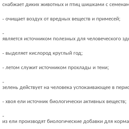
снабжает
диких
животных
и
птиц
шишками
с
семена
-
;
очищает
воздух
от
вредных
веществ
и
примесей
-
является
источником
полезных
для
человеческого
зд
-
;
выделяет
кислород
круглый
год
-
;
летом
служит
источником
прохлады
и
тени
-
зелень
действует
на
человека
успокаивающее
в
пери
-
;
хвоя
ели
источник
биологически
активных
веществ
-
из
ели
производят
биологические
добавки
для
корма