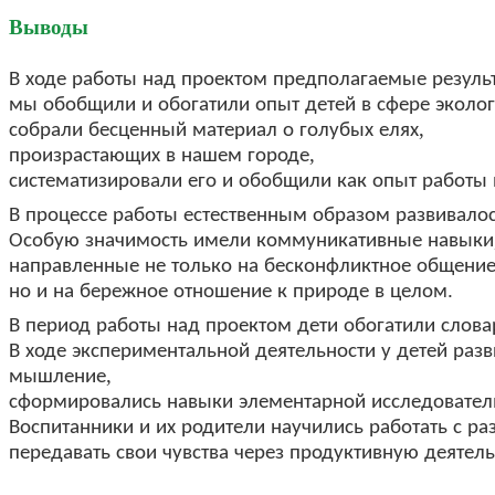
Выводы
В
ходе
работы
над
проектом
предполагаемые
резуль
мы
обобщили
и
обогатили
опыт
детей
в
сфере
эколог
,
собрали
бесценный
материал
о
голубых
елях
,
произрастающих
в
нашем
городе
систематизировали
его
и
обобщили
как
опыт
работы
В
процессе
работы
естественным
образом
развивало
Особую
значимость
имели
коммуникативные
навыки
направленные
не
только
на
бесконфликтное
общени
.
но
и
на
бережное
отношение
к
природе
в
целом
В
период
работы
над
проектом
дети
обогатили
слова
В
ходе
экспериментальной
деятельности
у
детей
разв
,
мышление
сформировались
навыки
элементарной
исследовател
Воспитанники
и
их
родители
научились
работать
с
ра
передавать
свои
чувства
через
продуктивную
деятель