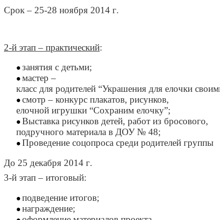
Срок
– 25-28
ноября
2014
г
.
2-
й
этап
–
практический
:
занятия
с
детьми
;
мастер
–
класс
для
родителей
“
Украшения
для
елочки
своим
смотр
–
конкурс
плакатов
,
рисунков
,
елочной
игрушки
“
Сохраним
елочку
”;
Выставка
рисунков
детей
,
работ
из
бросового
,
подручного
материала
в
ДОУ
№
48;
Проведение
соцопроса
среди
родителей
группы
До
25
декабря
2014
г
.
3-
й
этап
–
итоговый
:
подведение
итогов
;
награждение
;
оформление
материалов
проекта
.