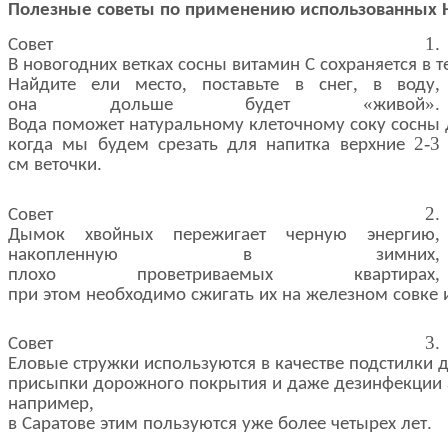
Полезные
советы
по
применению
использованных
1.
Совет
В
новогодних
ветках
сосны
витамин
С
сохраняется
в
т
,
,
,
Найдите
ели
место
поставьте
в
снег
в
воду
«
».
она
дольше
будет
живой
Вода
поможет
натуральному
клеточному
соку
сосны
2-3
когда
мы
будем
срезать
для
напитка
верхние
.
см
веточки
2.
Совет
,
Дымок
хвойных
пережигает
черную
энергию
,
накопленную
в
зимних
,
плохо
проветриваемых
квартирах
при
этом
необходимо
сжигать
их
на
железном
совке
3.
Совет
Еловые
стружки
используются
в
качестве
подстилки
д
присыпки
дорожного
покрытия
и
даже
дезинфекции
,
например
.
в
Саратове
этим
пользуются
уже
более
четырех
лет