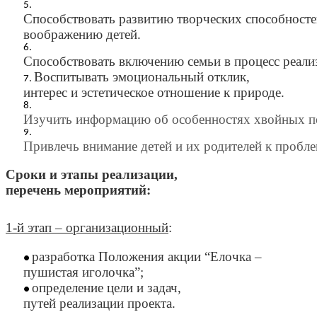
Способствовать
развитию
творческих
способносте
воображению
детей
.
Способствовать
включению
семьи
в
процесс
реали
Воспитывать
эмоциональный
отклик
,
интерес
и
эстетическое
отношение
к
природе
.
Изучить
информацию
об
особенностях
хвойных
п
Привлечь
внимание
детей
и
их
родителей
к
пробл
Сроки
и
этапы
реализации
,
перечень
мероприятий
:
1-
й
этап
–
организационный
:
разработка
Положения
акции
“
Елочка
–
пушистая
иголочка
”;
определение
цели
и
задач
,
путей
реализации
проекта
.