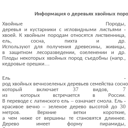
Информация
о
деревьях
хвойных
пор
,
Хвойные
Породы
-
деревья
и
кустарники
с
игловидными
листьями
.
,
хвоей
К
хвойным
породам
относятся
лиственница
,
,
.
ель
сосна
пихта
и
др
,
,
Используют
для
получения
древесины
живицы
,
.
в
защитном
лесоразведении
озеленении
и
др
(
.,
Плоды
некоторых
хвойных
пород
съедобны
напр
…
кедровые
орешки
-
Ель
род
хвойных
вечнозеленых
деревьев
семейства
сосн
37
, 7
который
включает
видов
.
из
которых
встречается
в
России
–
.
-
В
переводе
с
латинского
ель
означает
смола
Ель
–
30
красивое
вечно
зеленое
дерево
высотой
до
.
,
метров
Верхние
ветки
короткие
.
а
чем
ниже
от
вершины
те
становятся
длиннее
,
Дерево
имеет
форму
пирамиды