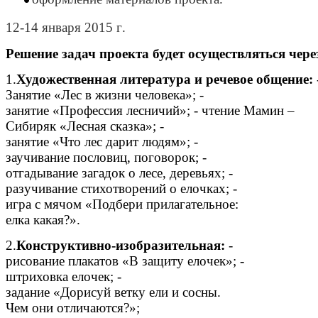
12-14
января
2015
г
.
Решение
задач
проекта
будет
осуществляться
чере
1.
Художественная
литература
и
речевое
общение
:
Занятие
«
Лес
в
жизни
человека
»; -
занятие
«
Профессия
лесничий
»; -
чтение
Мамин
–
Сибиряк
«
Лесная
сказка
»; -
занятие
«
Что
лес
дарит
людям
»; -
заучивание
пословиц
,
поговорок
; -
отгадывание
загадок
о
лесе
,
деревьях
; -
разучивание
стихотворений
о
елочках
; -
игра
с
мячом
«
Подбери
прилагательное
:
елка
какая
?».
2.
Конструктивно
-
изобразительная
:
-
рисование
плакатов
«
В
защиту
елочек
»; -
штриховка
елочек
; -
задание
«
Дорисуй
ветку
ели
и
сосны
.
Чем
они
отличаются
?»;