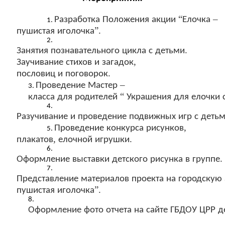
“
–
Разработка
Положения
акции
Елочка
”.
пушистая
иголочка
.
Занятия
познавательного
цикла
с
детьми
,
Заучивание
стихов
и
загадок
.
пословиц
и
поговорок
–
Проведение
Мастер
“
класса
для
родителей
Украшения
для
елочки
Разучивание
и
проведение
подвижных
игр
с
деть
,
Проведение
конкурса
рисунков
,
.
плакатов
елочной
игрушки
.
Оформление
выставки
детского
рисунка
в
группе
Представление
материалов
проекта
на
городскую
”.
пушистая
иголочка
Оформление
фото
отчета
на
сайте
ГБДОУ
ЦРР
д