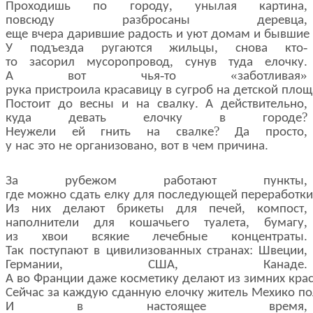
,
,
Проходишь
по
городу
унылая
картина
,
повсюду
разбросаны
деревца
еще
вчера
дарившие
радость
и
уют
домам
и
бывшие
,
-
У
подъезда
ругаются
жильцы
снова
кто
,
.
то
засорил
мусоропровод
сунув
туда
елочку
-
«
»
А
вот
чья
то
заботливая
рука
пристроила
красавицу
в
сугроб
на
детской
площ
.
,
Постоит
до
весны
и
на
свалку
А
действительно
?
куда
девать
елочку
в
городе
?
,
Неужели
ей
гнить
на
свалке
Да
просто
,
.
у
нас
это
не
организовано
вот
в
чем
причина
,
За
рубежом
работают
пункты
где
можно
сдать
елку
для
последующей
переработки
,
,
Из
них
делают
брикеты
для
печей
компост
,
,
наполнители
для
кошачьего
туалета
бумагу
.
из
хвои
всякие
лечебные
концентраты
:
,
Так
поступают
в
цивилизованных
странах
Швеции
,
,
.
Германии
США
Канаде
А
во
Франции
даже
косметику
делают
из
зимних
кра
Сейчас
за
каждую
сданную
елочку
житель
Мехико
по
,
И
в
настоящее
время