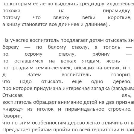
по
которым
ее
легко
выделить
среди
других
деревье
,
похожа
на
пирамидку
,
потому
что
вверху
ветки
короткие
) .
а
книзу
становятся
все
длиннее
и
длиннее
На
участке
воспитатель
предлагает
детям
отыскать
з
—
,
—
березу
по
белому
стволу
а
тополь
,
—
по
серому
стволу
рябину
,
—
по
оставшимся
на
ветках
ягодам
ясень
-
,
,
.
по
гроздьям
семян
летучек
висящих
на
ветвях
и
т
.
,
д
Затем
воспитатель
говорит
,
что
надо
отыскать
еще
одно
дерево
(
про
которое
придумана
интересная
загадка
загадыв
,
Отыскав
ель
воспитатель
обращает
внимание
детей
на
два
призна
«
»
.
наряд
из
иголок
и
пирамидальное
строение
,
Говорит
что
по
этим
особенностям
дерево
легко
отличить
от
в
Предлагает
ребятам
пройти
по
всей
территории
и
най