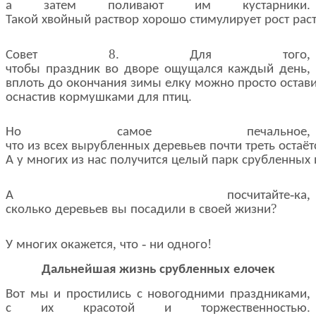
.
а
затем
поливают
им
кустарники
Такой
хвойный
раствор
хорошо
стимулирует
рост
рас
8.
,
Совет
Для
того
,
чтобы
праздник
во
дворе
ощущался
каждый
день
вплоть
до
окончания
зимы
елку
можно
просто
остав
.
оснастив
кормушками
для
птиц
,
Но
самое
печальное
что
из
всех
вырубленных
деревьев
почти
треть
остаёт
А
у
многих
из
нас
получится
целый
парк
срубленных
-
,
А
посчитайте
ка
?
сколько
деревьев
вы
посадили
в
своей
жизни
,
-
!
У
многих
окажется
что
ни
одного
Дальнейшая
жизнь
срубленных
елочек
,
Вот
мы
и
простились
с
новогодними
праздниками
.
с
их
красотой
и
торжественностью