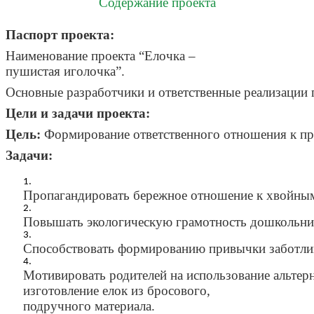
Содержание
проекта
Паспорт
проекта
:
Наименование
проекта
“
Елочка
–
пушистая
иголочка
”.
Основные
разработчики
и
ответственные
реализации
Цели
и
задачи
проекта
:
Цель
:
Формирование
ответственного
отношения
к
п
Задачи
:
Пропагандировать
бережное
отношение
к
хвойны
Повышать
экологическую
грамотность
дошкольни
Способствовать
формированию
привычки
заботли
Мотивировать
родителей
на
использование
альтер
изготовление
елок
из
бросового
,
подручного
материала
.