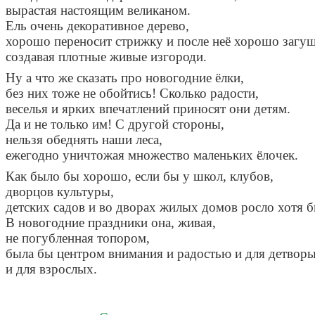
вырастая
настоящим
великаном
.
Ель
очень
декоративное
дерево
,
хорошо
переносит
стрижку
и
после
неё
хорошо
загущ
создавая
плотные
живые
изгороди
.
Ну
а
что
же
сказать
про
новогодние
ёлки
,
без
них
тоже
не
обойтись
!
Сколько
радости
,
веселья
и
ярких
впечатлений
приносят
они
детям
.
Да
и
не
только
им
!
С
другой
стороны
,
нельзя
обеднять
наши
леса
,
ежегодно
уничтожая
множество
маленьких
ёлочек
.
Как
было
бы
хорошо
,
если
бы
у
школ
,
клубов
,
дворцов
культуры
,
детских
садов
и
во
дворах
жилых
домов
росло
хотя
б
В
новогодние
праздники
она
,
живая
,
не
погубленная
топором
,
была
бы
центром
внимания
и
радостью
и
для
детвор
и
для
взрослых
.