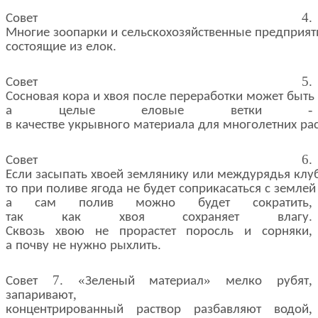
4.
Совет
Многие
зоопарки
и
сельскохозяйственные
предприят
.
состоящие
из
елок
5.
Совет
Сосновая
кора
и
хвоя
после
переработки
может
быть
-
а
целые
еловые
ветки
в
качестве
укрывного
материала
для
многолетних
ра
6.
Совет
Если
засыпать
хвоей
землянику
или
междурядья
клу
то
при
поливе
ягода
не
будет
соприкасаться
с
землей
,
а
сам
полив
можно
будет
сократить
.
так
как
хвоя
сохраняет
влагу
,
Сквозь
хвою
не
прорастет
поросль
и
сорняки
.
а
почву
не
нужно
рыхлить
7. «
»
,
Совет
Зеленый
материал
мелко
рубят
,
запаривают
,
концентрированный
раствор
разбавляют
водой