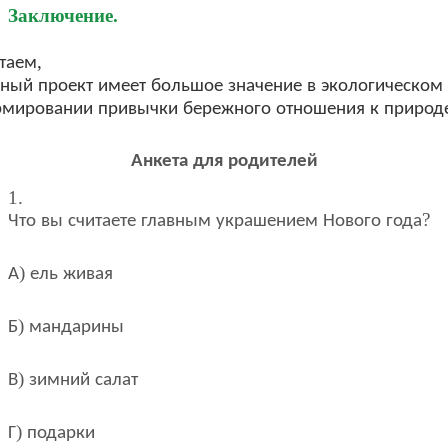
Заключение
.
,
таем
нный
проект
имеет
большое
значение
в
экологическом
рмировании
привычки
бережного
отношения
к
природ
Анкета
для
родителей
1.
?
Что
вы
считаете
главным
украшением
Нового
года
)
А
ель
живая
)
Б
мандарины
)
В
зимний
салат
)
Г
подарки