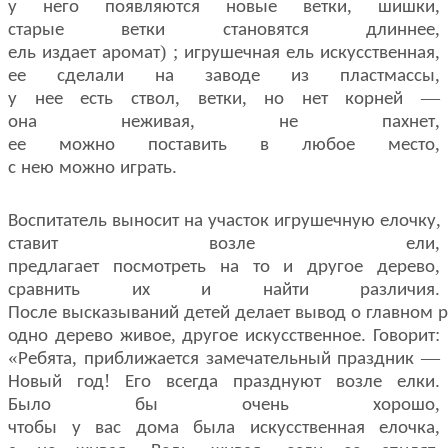
,
,
у
него
появляются
новые
ветки
шишки
,
старые
ветки
становятся
длиннее
) ;
,
ель
издает
аромат
игрушечная
ель
искусственная
,
ее
сделали
на
заводе
из
пластмассы
,
,
—
у
нее
есть
ствол
ветки
но
нет
корней
,
,
она
неживая
не
пахнет
,
ее
можно
поставить
в
любое
место
.
с
нею
можно
играть
,
Воспитатель
выносит
на
участок
игрушечную
елочку
,
ставит
возле
ели
,
предлагает
посмотреть
на
то
и
другое
дерево
.
сравнить
их
и
найти
различия
После
высказываний
детей
делает
вывод
о
главном
р
,
.
:
одно
дерево
живое
другое
искусственное
Говорит
«
,
—
Ребята
приближается
замечательный
праздник
!
.
Новый
год
Его
всегда
празднуют
возле
елки
,
Было
бы
очень
хорошо
,
чтобы
у
вас
дома
была
искусственная
елочка