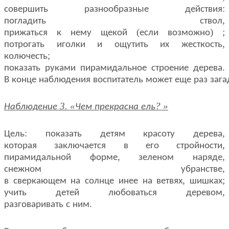
:
совершить
разнообразные
действия
,
погладить
ствол
(
) ;
прижаться
к
нему
щекой
если
возможно
,
потрогать
иголки
и
ощутить
их
жесткость
;
колючесть
.
показать
руками
пирамидальное
строение
дерева
В
конце
наблюдения
воспитатель
может
еще
раз
зага
3. «
? »
Наблюдение
Чем
прекрасна
ель
:
,
Цель
показать
детям
красоту
дерева
,
которая
заключается
в
его
стройности
,
,
пирамидальной
форме
зеленом
наряде
,
снежном
убранстве
,
;
в
сверкающем
на
солнце
инее
на
ветвях
шишках
,
учить
детей
любоваться
деревом
.
разговаривать
с
ним