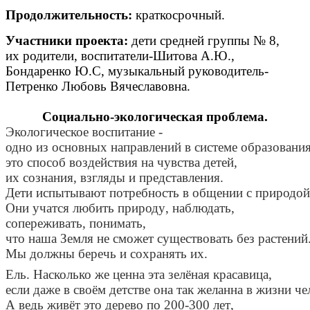
Продолжительность
:
краткосрочный
.
Участники
проекта
:
дети
средней
группы
№
8,
их
родители
,
воспитатели
-
Шитова
А
.
Ю
.,
Бондаренко
Ю
.
С
,
музыкальный
руководитель
-
Петренко
Любовь
Вячеславовна
.
Социально
-
экологическая
проблема
.
Экологическое
воспитание
-
одно
из
основных
направлений
в
системе
образовани
это
способ
воздействия
на
чувства
детей
,
их
сознания
,
взгляды
и
представления
.
Дети
испытывают
потребность
в
общении
с
природой
Они
учатся
любить
природу
,
наблюдать
,
сопереживать
,
понимать
,
что
наша
Земля
не
сможет
существовать
без
растений
Мы
должны
беречь
и
сохранять
их
.
Ель
.
Насколько
же
ценна
эта
зелёная
красавица
,
если
даже
в
своём
детстве
она
так
желанна
в
жизни
че
А
ведь
живёт
это
дерево
по
200-300
лет
,