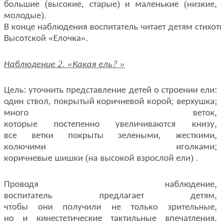
(
,
)
(
,
большие
высокие
старые
и
маленькие
низкие
).
молодые
В
конце
наблюдения
воспитатель
читает
детям
стихо
«
».
Высотской
Елочка
2. «
? »
Наблюдение
Какая
ель
:
:
Цель
уточнить
представление
детей
о
строении
ели
,
;
;
один
ствол
покрытый
коричневой
корой
верхушка
,
много
веток
,
которые
постепенно
увеличиваются
книзу
,
,
все
ветки
покрыты
зелеными
жесткими
;
колючими
иголками
(
) .
коричневые
шишки
на
высокой
взрослой
ели
,
Проводя
наблюдение
,
воспитатель
предлагает
детям
,
чтобы
они
получили
не
только
зрительные
,
но
и
кинестетические
тактильные
впечатления