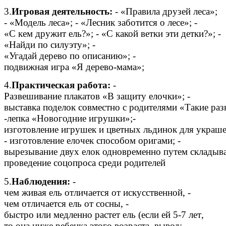
3.
Игровая
деятельность
:
- «
Правила
друзей
леса
»;
- «
Модель
леса
»; - «
Лесник
заботится
о
лесе
»; -
«
С
кем
дружит
ель
?»; - «
С
какой
ветки
эти
детки
?»; -
«
Найди
по
силуэту
»; -
«
Угадай
дерево
по
описанию
»; -
подвижная
игра
«
Я
дерево
-
мама
»;
4.
Практическая
работа
:
-
Развешивание
плакатов
«
В
защиту
елочки
»; -
выставка
поделок
совместно
с
родителями
«
Такие
раз
-
лепка
«
Новогодние
игрушки
»;-
изготовление
игрушек
и
цветных
льдинок
для
украш
-
изготовление
елочек
способом
оригами
; -
вырезывание
двух
елок
одновременно
путем
складыв
проведение
соцопроса
среди
родителей
5.
Наблюдения
:
-
чем
живая
ель
отличается
от
искусственной
, -
чем
отличается
ель
от
сосны
, -
быстро
или
медленно
растет
ель
(
если
ей
5-7
лет
,
то
она
ниже
ребенка
этого
возраста
,
вывод
: