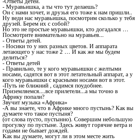
-Ответы детей.
- Муравьишка, а ты что тут делаешь?
Он с нами хочет, и друзья его тоже к нам пришли..
Ну веди нас муравьишка, посмотрим сколько у тебя
друзей. Берем их с собой?
Но это не простые муравьишки, кто догадался …
Посмотрите внимательно на муравьев...
- Ответы детей.
- Носики то у них разных цветов. И аппарата
летающего у нас тоже 2 … И как же мы будем
делиться?
- Ответы детей
- Правильно, те у кого муравьишки с желтыми
носами, садятся вот в этот летательный аппарат, а у
кого муравьишки с красными носами вот в этот.
-Путь не ближний , садимся поудобнее.
Приземляемся....все прилетели...а мы точно в
Африку попали?
Звучит музыка «Африка»
-А вы знаете, что в Африке много пустынь? Как вы
думаете что такое пустыня?
(от слова пусто, пустынно). Совершим небольшую
прогулку по пустыне. Здесь живут горячие ветра и
годами не бывает дождей.
Как вы думаете, могут ли в этом месте жить