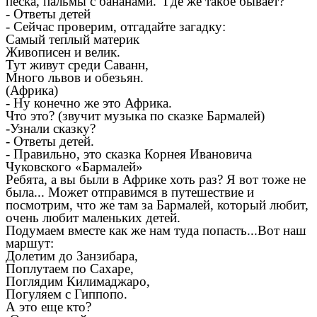
песка, пальмы с бананами. Где же такое бывает?
- Ответы детей
- Сейчас проверим, отгадайте загадку:
Самый теплый материк
Живописен и велик.
Тут живут среди Саванн,
Много львов и обезьян.
(Африка)
- Ну конечно же это Африка.
Что это? (звучит музыка по сказке Бармалей)
-Узнали сказку?
- Ответы детей.
- Правильно, это сказка Корнея Ивановича
Чуковского «Бармалей»
Ребята, а вы были в Африке хоть раз? Я вот тоже не
была... Может отправимся в путешествие и
посмотрим, что же там за Бармалей, который любит,
очень любит маленьких детей.
Подумаем вместе как же нам туда попасть...Вот наш
маршут:
Долетим до Занзибара,
Поплутаем по Сахаре,
Поглядим Килимаджаро,
Погуляем с Гиппопо.
А это еще кто?