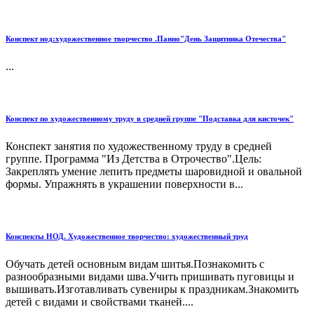
Конспект нод:художественное творчество .Панно"День Защитника Отечества"
...
Конспект по художественному труду в средней группе "Подставка для кисточек"
Конспект занятия по художественному труду в средней
группе. Программа "Из Детства в Отрочество".Цель:
Закреплять умение лепить предметы шаровидной и овальной
формы. Упражнять в украшении поверхности в...
Конспекты НОД. Художественное творчество: художественный труд
Обучать детей основным видам шитья.Познакомить с
разнообразными видами шва.Учить пришивать пуговицы и
вышивать.Изготавливать сувениры к праздникам.Знакомить
детей с видами и свойствами тканей....