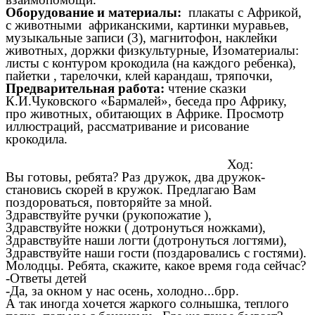
Оборудование и материалы:
плакаты с Африкой,
с животными африканскими, картинки муравьев,
музыкальные записи (3), магнитофон, наклейки
животных, доржки физкультурные, Изоматериалы:
листы с контуром крокодила (на каждого ребенка),
пайетки , тарелочки, клей карандаш, тряпочки,
Предварительная работа:
чтение сказки
К.И.Чуковского «Бармалей», беседа про Африку,
про животных, обитающих в Африке. Просмотр
иллюстраций, рассматривание и рисование
крокодила.
Ход:
Вы готовы, ребята? Раз дружок, два дружок-
становись скорей в кружок. Предлагаю Вам
поздороваться, повторяйте за мной.
Здравствуйте ручки (рукопожатие ),
Здравствуйте ножки ( дотронуться ножками),
Здравствуйте наши логти (дотронуться логтями),
Здравствуйте наши гости (поздаровались с гостями).
Молодцы. Ребята, скажите, какое время года сейчас?
-Ответы детей
-Да, за окном у нас осень, холодно...брр.
А так иногда хочется жаркого солнышка, теплого