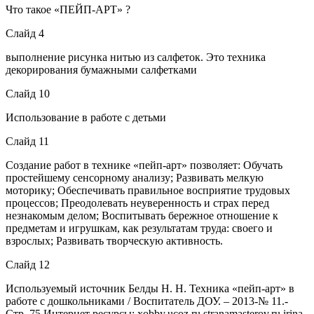
Что такое «ПЕЙП-АРТ» ?
Слайд 4
выполнение рисунка нитью из салфеток. Это техника
декорирования бумажными салфетками
Слайд 10
Использование в работе с детьми
Слайд 11
Создание работ в технике «пейп-арт» позволяет: Обучать
простейшему сенсорному анализу; Развивать мелкую
моторику; Обеспечивать правильное восприятие трудовых
процессов; Преодолевать неуверенность и страх перед
незнакомым делом; Воспитывать бережное отношение к
предметам и игрушкам, как результатам труда: своего и
взрослых; Развивать творческую активность.
Слайд 12
Используемый источник Белды Н. Н. Техника «пейп-арт» в
работе с дошкольниками / Воспитатель ДОУ. – 2013-№ 11.-
Стр. 75 Интернет ресурсы: xobby.ucoz.ru stranamasterov.ru irina-