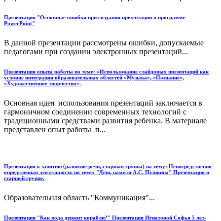
Презентация "Основные ошибки при создании презентации в программе
PowerPoint"
В данной презентации рассмотрены ошибки, допускаемые
педагогами при создании электронных презентаций...
Презентация опыта работы по теме: «Использование слайдовых презентаций как
условие интеграции образовательных областей «Музыка», «Познание»,
«Художественное творчество».
Основная идея использования презентаций заключается в
гармоничном соединении современных технологий с
традиционными средствами развития ребенка. В материале
представлен опыт работы п...
Презентация к занятию (развитие речи, старшая группа) на тему: Непосредственно-
определенная деятельность по теме: "День памяти А.С. Пушкина" Презентация в
старшей группе.
Образовательная область "Коммуникация"...
Презентация "Как вода держит корабли?" Презентация Игнатовой Софья 5 лет-