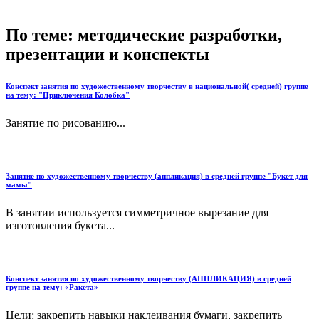
По теме: методические разработки,
презентации и конспекты
Конспект занятия по художественному творчеству в национальной( средней) группе
на тему: "Приключения Колобка"
Занятие по рисованию...
Занятие по художественному творчеству (аппликация) в средней группе "Букет для
мамы"
В занятии используется симметричное вырезание для
изготовления букета...
Конспект занятия по художественному творчеству (АППЛИКАЦИЯ) в средней
группе на тему: «Ракета»
Цели: закрепить навыки наклеивания бумаги, закрепить