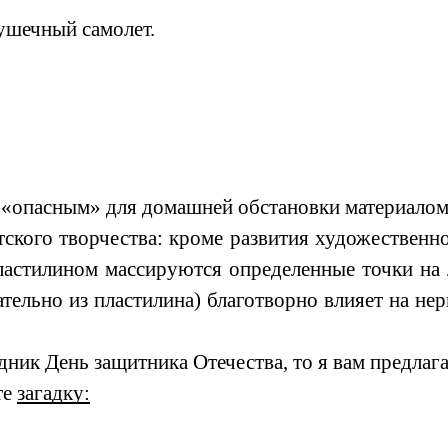
рушечный самолет.
«опасным» для домашней обстановки материалом: 
тского творчества: кроме развития художественн
 пластилином массируются определенные точки на
ательно из пластилина) благотворно влияет на не
дник День защитника Отечества, то я вам предлаг
те
загадку: