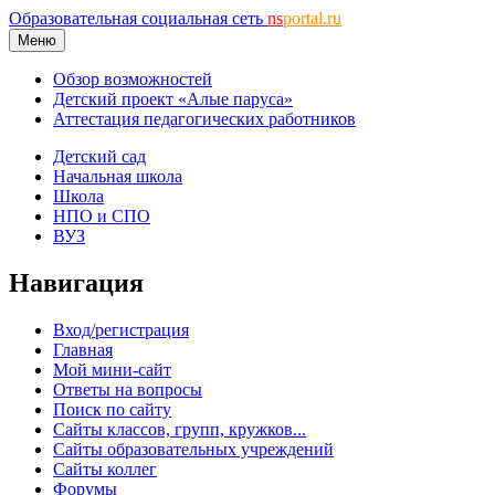
Образовательная социальная сеть
ns
portal.ru
Меню
Обзор возможностей
Детский проект «Алые паруса»
Аттестация педагогических работников
Детский сад
Начальная школа
Школа
НПО и СПО
ВУЗ
Навигация
Вход/регистрация
Главная
Мой мини-сайт
Ответы на вопросы
Поиск по сайту
Сайты классов, групп, кружков...
Сайты образовательных учреждений
Сайты коллег
Форумы