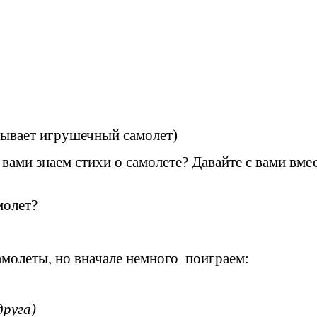
азывает игрушечный самолет)
вами знаем стихи о самолете? Давайте с вами вме
молет?
амолеты, но вначале немного поиграем:
 друг о друга)