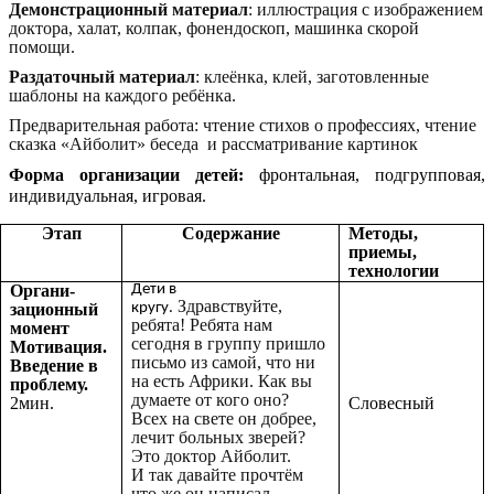
Демонстрационный материал
: иллюстрация с изображением
доктора, халат, колпак, фонендоскоп, машинка скорой
помощи.
Раздаточный материал
: клеёнка, клей, заготовленные
шаблоны на каждого ребёнка.
Предварительная работа: чтение стихов о профессиях, чтение
сказка «Айболит» беседа и рассматривание картинок
Форма организации детей:
фронтальная, подгрупповая,
индивидуальная, игровая.
Этап
Содержание
Методы,
приемы,
технологии
Органи-
Дети в
Здравствуйте,
зационный
кругу.
ребята! Ребята нам
момент
сегодня в группу пришло
Мотивация.
письмо из самой, что ни
Введение в
на есть Африки. Как вы
проблему.
думаете от кого оно?
2мин.
Словесный
Всех на свете он добрее,
лечит больных зверей?
Это доктор Айболит.
И так давайте прочтём
что же он написал.