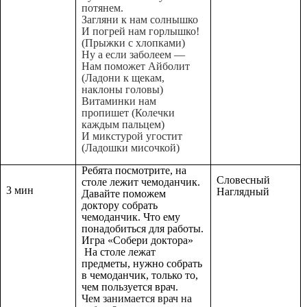
потянем.
Загляни к нам солнышко
И погрей нам горлышко!
(Прыжки с хлопками)
Ну а если заболеем —
Нам поможет Айболит
(Ладони к щекам,
наклоны головы)
Витаминки нам
пропишет (Колечки
каждым пальцем)
И микстурой угостит
(Ладошки мисочкой)
Ребята посмотрите, на
Словесный
столе лежит чемоданчик.
3 мин
Наглядный
Давайте поможем
доктору собрать
чемоданчик. Что ему
понадобиться для работы.
Игра «Собери доктора»
На столе лежат
предметы, нужно собрать
в чемоданчик, только то,
чем пользуется врач.
Чем занимается врач на