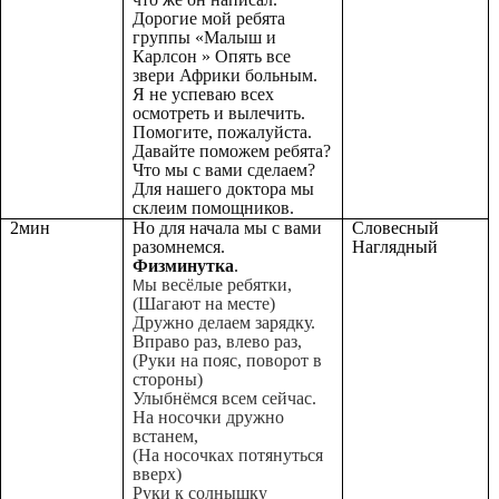
Дорогие мой ребята
группы «Малыш и
Карлсон » Опять все
звери Африки больным.
Я не успеваю всех
осмотреть и вылечить.
Помогите, пожалуйста.
Давайте поможем ребята?
Что мы с вами сделаем?
Для нашего доктора мы
склеим помощников.
2мин
Но для начала мы с вами
Словесный
разомнемся.
Наглядный
Физминутка
.
ы весёлые ребятки,
М
(Шагают на месте)
Дружно делаем зарядку.
Вправо раз, влево раз,
(Руки на пояс, поворот в
стороны)
Улыбнёмся всем сейчас.
На носочки дружно
встанем,
(На носочках потянуться
вверх)
Руки к солнышку