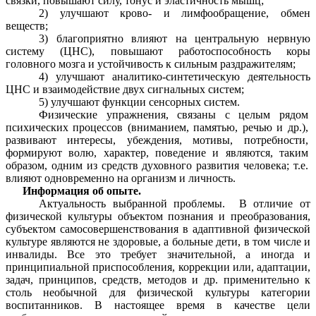
связки, повышают силу, тонус и эластичность мышц;
2) улучшают крово- и лимфообращение, обмен
веществ;
3) благоприятно влияют на центральную нервную
систему (ЦНС), повышают работоспособность коры
головного мозга и устойчивость к сильным раздражителям;
4) улучшают аналитико-синтетическую деятельность
ЦНС и взаимодействие двух сигнальных систем;
5) улучшают функции сенсорных систем.
Физические упражнения, связаны с целым рядом
психических процессов (вниманием, памятью, речью и др.),
развивают интересы, убеждения, мотивы, потребности,
формируют волю, характер, поведение и являются, таким
образом, одним из средств духовного развития человека; т.е.
влияют одновременно на организм и личность.
Информация об опыте.
Актуальность выбранной проблемы. В отличие от
физической культуры объектом познания и преобразования,
субъектом самосовершенствования в адаптивной физической
культуре являются не здоровые, а больные дети, в том числе и
инвалиды. Все это требует значительной, а иногда и
принципиальной приспособления, коррекции или, адаптации,
задач, принципов, средств, методов и др. применительно к
столь необычной для физической культуры категории
воспитанников. В настоящее время в качестве цели