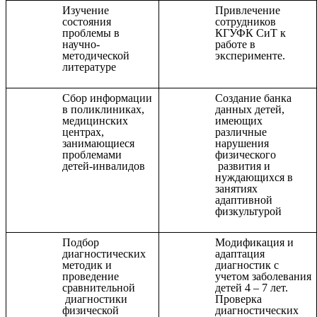
Изучение
Привлечение
состояния
сотрудников
проблемы в
КГУФК СиТ к
научно-
работе в
методической
эксперименте.
литературе
Сбор информации
Создание банка
в поликлиниках,
данных детей,
медицинских
имеющих
центрах,
различные
занимающиеся
нарушения
проблемами
физического
детей-инвалидов
развития и
нуждающихся в
занятиях
адаптивной
физкультурой
Подбор
Модификация и
диагностических
адаптация
методик и
диагностик с
проведение
учетом заболевания
сравнительной
детей 4 – 7 лет.
диагностики
Проверка
физической
диагностических