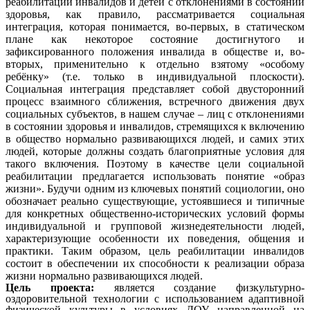
реабилитации инвалидов и детей с отклонениями в состоянии
здоровья, как правило, рассматривается социальная
интеграция, которая понимается, во-первых, в статическом
плане как некоторое состояние достигнутого и
зафиксированного положения инвалида в обществе и, во-
вторых, применительно к отдельно взятому «особому
ребёнку» (т.е. только в индивидуальной плоскости).
Социальная интеграция представляет собой двусторонний
процесс взаимного сближения, встречного движения двух
социальных субъектов, в нашем случае – лиц с отклонениями
в состоянии здоровья и инвалидов, стремящихся к включению
в общество нормально развивающихся людей, и самих этих
людей, которые должны создать благоприятные условия для
такого включения. Поэтому в качестве цели социальной
реабилитации предлагается использовать понятие «образ
жизни». Будучи одним из ключевых понятий социологии, оно
обозначает реально существующие, устоявшиеся и типичные
для конкретных общественно-исторических условий формы
индивидуальной и групповой жизнедеятельности людей,
характеризующие особенности их поведения, общения и
практики. Таким образом, цель реабилитации инвалидов
состоит в обеспечении их способности к реализации образа
жизни нормально развивающихся людей.
Цель проекта:
является создание физкультурно-
оздоровительной технологии с использованием адаптивной
физической культуры в условиях ДОУ, направленной на