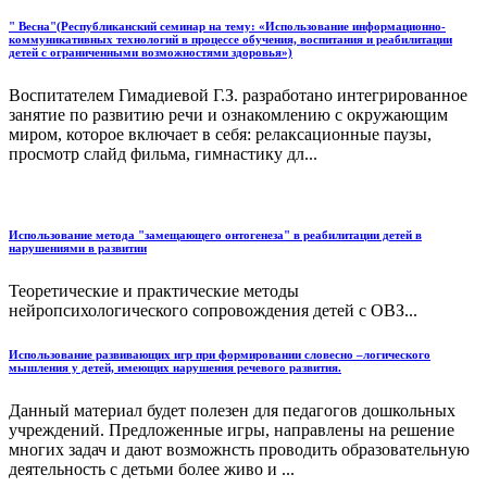
" Весна"(Республиканский семинар на тему: «Использование информационно-
коммуникативных технологий в процессе обучения, воспитания и реабилитации
детей с ограниченными возможностями здоровья»)
Воспитателем Гимадиевой Г.З. разработано интегрированное
занятие по развитию речи и ознакомлению с окружающим
миром, которое включает в себя: релаксационные паузы,
просмотр слайд фильма, гимнастику дл...
Использование метода "замещающего онтогенеза" в реабилитации детей в
нарушениями в развитии
Теоретические и практические методы
нейропсихологического сопровождения детей с ОВЗ...
Использование развивающих игр при формировании словесно –логического
мышления у детей, имеющих нарушения речевого развития.
Данный материал будет полезен для педагогов дошкольных
учреждений. Предложенные игры, направлены на решение
многих задач и дают возможнсть проводить образовательную
деятельность с детьми более живо и ...