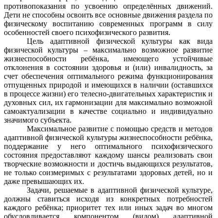
противопоказания по усвоению определённых движений.
Дети не способны освоить все основные движения раздела по
физическому воспитанию современных программ в силу
особенностей своего психофизического развития.
Цель адаптивной физической культуры как вида
физической культуры – максимально возможное развитие
жизнеспособности ребёнка, имеющего устойчивые
отклонения в состоянии здоровья и (или) инвалидность, за
счет обеспечения оптимального режима функционирования
отпущенных природой и имеющихся в наличии (оставшихся
в процессе жизни) его телесно-двигательных характеристик и
духовных сил, их гармонизации для максимально возможной
самоактуализации в качестве социально и индивидуально
значимого субъекта.
Максимальное развитие с помощью средств и методов
адаптивной физической культуры жизнеспособности ребёнка,
поддержание у него оптимального психофизического
состояния предоставляют каждому шансы реализовать свои
творческие возможности и достичь выдающихся результатов,
не только соизмеримых с результатами здоровых детей, но и
даже превышающих их.
Задачи, решаемые в адаптивной физической культуре,
должны ставиться исходя из конкретных потребностей
каждого ребёнка; приоритет тех или иных задач во многом
обусловливается компонентом (видом) адаптивной