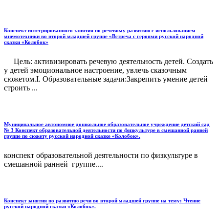
Конспект интегрированного занятия по речевому развитию с использованием
мнемотехники во второй младшей группе «Встреча с героями русской народной
сказки «Колобок»
Цель: активизировать речевую деятельность детей. Создать
у детей эмоциональное настроение, увлечь сказочным
сюжетом.I. Образовательные задачи:Закрепить умение детей
строить ...
Муниципальное автономное дошкольное образовательное учреждение детский сад
№ 3 Конспект образовательной деятельности по физкультуре в смешанной ранней
группе по сюжету русской народной сказке «Колобок».
конспект образовательной деятельности по физкультуре в
смешанной ранней группе....
Конспект занятия по развитию речи во второй младшей группе на тему: Чтение
русской народной сказки «Колобок».