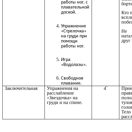
работы ног, с
борт
плавательной
Кто 
доской.
вспл
побе
Упражнение
Не
«Стрелочка»
ната
на груди при
друг 
помощи
работы ног.
Игра
«Водолазы».
Свободное
плавание.
Заключительная
Упражнения на
4`
Прин
расслабление
прав
«Звездочка» на
поло
груди и на спине.
тулов
голо
Тело
расс