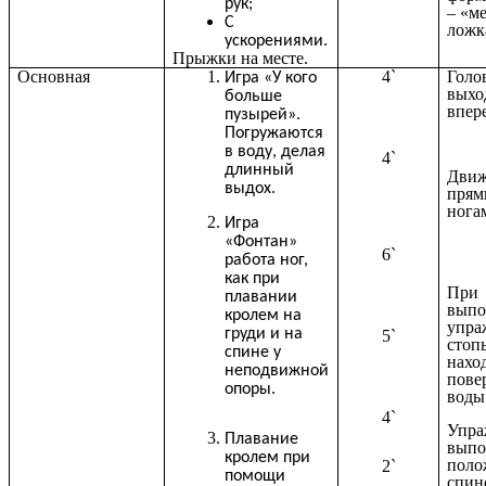
рук;
– «м
С
ложк
ускорениями.
Прыжки на месте.
Основная
4`
Голо
Игра «У кого
выхо
больше
впере
пузырей».
Погружаются
в воду, делая
4`
длинный
Движ
выдох.
пря
нога
Игра
«Фонтан»
6`
работа ног,
как при
При
плавании
выпо
кролем на
упра
груди и на
5`
стоп
спине у
нахо
неподвижной
пове
опоры.
воды
4`
Упра
Плавание
выпо
кролем при
поло
2`
помощи
спин