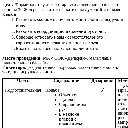
Цель
: Формировать у детей старшего дошкольного возраста
основы ЗОЖ через развитие плавательных умений и навыков.
Задачи:
Развивать умение выполнять многократные выдохи в
воду.
Развивать координацию движений рук и ног.
Совершенствовать навык самостоятельного
горизонтального лежания в воде на груди.
Воспитывать волевые качества личности.
Место проведения:
МАУ СОК «Дельфин», малая чаша
плавательного бассейна.
Инвентарь:
разделительная дорожка, плавательные доски,
тонущие игрушки, свисток.
Часть
Содержание
Дозировка
Мето
ук
Подготовительная
Ходьба:
6`
При 
нога
Обычная
подн
«цапля»;
коле
С вращением
Локт
рук;
движ
В наклоне
рук
вперед с
выпр
вращением
форм