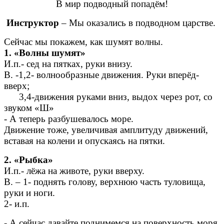
В мир подводный попадём!
Инструктор
– Мы оказались в подводном царстве.
Сейчас мы покажем, как шумят волны.
1. «Волны шумят»
И.п.- сед на пятках, руки внизу.
В. -1,2- волнообразные движения. Руки вперёд-
вверх;
3,4-движения руками вниз, выдох через рот, со
звуком «Ш»
- А теперь разбушевалось море.
Движение тоже, увеличивая амплитуду движений,
вставая на колени и опускаясь на пятки.
2. «Рыбка»
И.п.- лёжа на животе, руки вверху.
В. – 1- поднять голову, верхнюю часть туловища,
руки и ноги.
2- и.п.
- А сейчас давайте поднимемся на поверхность моря