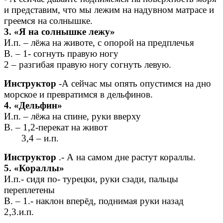
и представим, что мы лежим на надувном матрасе и
греемся на солнышке.
3. «Я на солнышке лежу»
И.п. – лёжа на животе, с опорой на предплечья
В. – 1- согнуть правую ногу
2 – разгибая правую ногу согнуть левую.
Инструктор
-А сейчас мы опять опустимся на дно
морское и превратимся в дельфинов.
4. «Дельфин»
И.п. – лёжа на спине, руки вверху
В. – 1,2-перекат на живот
3,4 – и.п.
Инструктор
.- А на самом дне растут кораллы.
5. «Кораллы»
И.п.- сидя по- турецки, руки сзади, пальцы
переплетены
В. – 1.- наклон вперёд, поднимая руки назад
2,3.и.п.