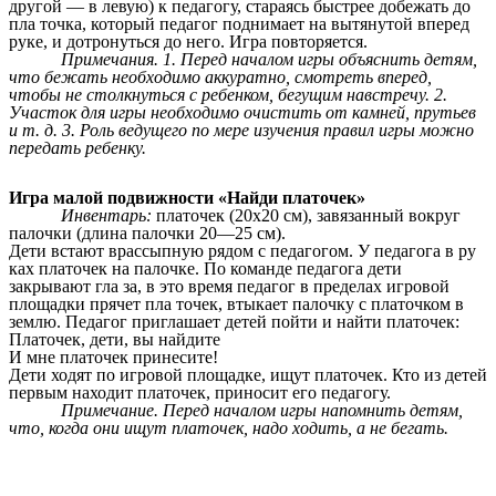
другой — в левую) к педагогу, стараясь быстрее добежать до
пла точка, который педагог поднимает на вытянутой вперед
руке, и дотронуться до него. Игра повторяется.
Примечания. 1. Перед началом игры объяснить детям,
что бежать необходимо аккуратно, смотреть вперед,
чтобы не столкнуться с ребенком, бегущим навстречу. 2.
Участок для игры необходимо очистить от камней, прутьев
и т. д. 3. Роль ведущего по мере изучения правил игры можно
передать ребенку.
Игра малой подвижности «Найди платочек»
Инвентарь:
платочек (20x20 см), завязанный вокруг
палочки (длина палочки 20—25 см).
Дети встают врассыпную рядом с педагогом. У педагога в ру
ках платочек на палочке. По команде педагога дети
закрывают гла за, в это время педагог в пределах игровой
площадки прячет пла точек, втыкает палочку с платочком в
землю. Педагог приглашает детей пойти и найти платочек:
Платочек, дети, вы найдите
И мне платочек принесите!
Дети ходят по игровой площадке, ищут платочек. Кто из детей
первым находит платочек, приносит его педагогу.
Примечание. Перед началом игры напомнить детям,
что, когда они ищут платочек, надо ходить, а не бегать.