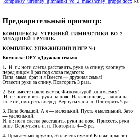
К
kompleksy_utrenney_gimnastiki_vo_2_mladshchey_gruppe.docx
Предварительный просмотр:
КОМПЛЕКСЫ УТРЕННЕЙ ГИМНАСТИКИ ВО 2
МЛАДШЕЙ ГРУППЕ.
КОМПЛЕКС УПРАЖНЕНИЙ И ИГР №1
Комплекс ОРУ «Дружная семья»
1
.
И. п.: ноги слегка расставить, руки за спину; хлопнуть
перед лицом 8 раз под слова педагога:
Папа, мама, брат и я Вместе — дружная семья!
Отвести руки за спину. Повторить 3 раза.
2. Все вместе наклоняемся, Физкультурой занимаемся!
И. п.: ноги врозь, руки на пояс. Наклон вперед, ладони на
коле ни, смотреть вперед. Вернуться в и. п. Повторить 5 раз.
3. Папа большой, А я — маленький. Пусть я маленький, Зато
— удаленький.
И. п.: ноги слегка расставить, руки на пояс. Присесть, руки
вниз. Вернуться в и. п. Повторить 4—5 раз.
4. Прыгаем мы дружно, Это очень нужно! Кто же прыгнет