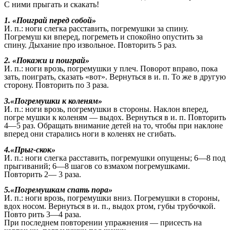
С ними прыгать и скакать!
1. «Поиграй перед собой»
И. п.: ноги слегка расставить, погремушки за спину.
Погремуш ки вперед, погреметь и спокойно опустить за
спину. Дыхание про извольное. Повторить 5 раз.
2. «Покажи и поиграй»
И. п.: ноги врозь, погремушки у плеч. Поворот вправо, пока
зать, поиграть, сказать «вот». Вернуться в и. п. То же в другую
сторону. Повторить по 3 раза.
3.«Погремушки к коленям»
И. п.: ноги врозь, погремушки в стороны. Наклон вперед,
погре мушки к коленям — выдох. Вернуться в и. п. Повторить
4—5 раз. Обращать внимание детей на то, чтобы при наклоне
вперед они старались ноги в коленях не сгибать.
4.«Прыг-скок»
И. п.: ноги слегка расставить, погремушки опущены; 6—8 под
прыгиваний; 6—8 шагов со взмахом погремушками.
Повторить 2— 3 раза.
5.«Погремушкам спать пора»
И. п.: ноги врозь, погремушки вниз. Погремушки в стороны,
вдох носом. Вернуться в и. п., выдох ртом, губы трубочкой.
Повто рить 3—4 раза.
При последнем повторении упражнения — присесть на