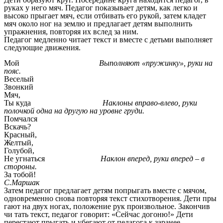
руках у него мяч. Педагог показывает детям, как легко и
высоко прыгает мяч, если отбивать его рукой, затем кладет
мяч около ног на землю и предлагает детям выполнить
упражнения, повторяя их вслед за ним.
Педагог медленно читает текст и вместе с детьми выполняет
следующие движения.
Мой
Выполняют «пружинку», руки на
пояс.
Веселый
Звонкий
Мяч,
Ты куда
Наклоны вправо-влево, руки
полочкой одна на другую на уровне груди.
Помчался
Вскачь?
Красный,
Желтый,
Голубой,
Не угнаться
Наклон вперед, руки вперед – в
стороны.
За тобой!
С.Маршак
Затем педагог предлагает детям попрыгать вместе с мячом,
одновременно снова повторяя текст стихотворения. Дети пры
гают на двух ногах, положение рук произвольное. Закончив
чи тать текст, педагог говорит: «Сейчас догоню!» Дети
перестают прыгать и убегают от педагога к заранее