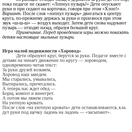
пока педагог не скажет: «Лопнул пузырь!» Дети опускают
руки и при седают на корточки, говоря при этом «Хлоп!»
Вариант.
После слов «лопнул пузырь» двигаться к центру
круга, по-прежнему держась за руки и произнося при этом
звук «ш-ш-ш» — воздух выходит. Затем дети снова надувают
пузырь — отходят назад, образуя большой круг.
Примечание. Перед проведением игры можно показать
детям настоящие мыльные пузыри.
Игра малой подвижности «Хоровод»
Дети образуют круг, берутся за руки. Педагог вместе с
детьми на чинает движение по кругу — хороводом,
одновременно читая текст:
За руки друзей возьмем,
Хоровод наш заведем.
Мы старались, умывались,
Вытирались, причесались.
А теперь нас ждет обед —
Борщ, компот и винегрет.
А потом мы ляжем спать
На уютную кровать.
После слов «на уютную кровать» дети останавливаются, кла
дут руки под щечку ладонь на ладонь — «засыпают».