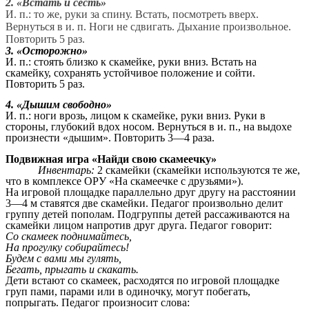
2. «Встать и сесть»
И. п.: то же, руки за спину. Встать, посмотреть вверх.
Вернуться в и. п. Ноги не сдвигать. Дыхание произвольное.
Повторить 5 раз.
3. «Осторожно»
И. п.: стоять близко к скамейке, руки вниз. Встать на
скамейку, сохранять устойчивое положение и сойти.
Повторить 5 раз.
4. «Дышим свободно»
И. п.: ноги врозь, лицом к скамейке, руки вниз. Руки в
стороны, глубокий вдох носом. Вернуться в и. п., на выдохе
произнести «дышим». Повторить 3—4 раза.
Подвижная игра «Найди свою скамеечку»
Инвентарь:
2 скамейки (скамейки используются те же,
что в комплексе ОРУ «На скамеечке с друзьями»).
На игровой площадке параллельно друг другу на расстоянии
3—4 м ставятся две скамейки. Педагог произвольно делит
группу детей пополам. Подгруппы детей рассаживаются на
скамейки лицом напротив друг друга. Педагог говорит:
Со скамеек поднимайтесь,
На прогулку собирайтесь!
Будем с вами мы гулять,
Бегать, прыгать и скакать.
Дети встают со скамеек, расходятся по игровой площадке
груп пами, парами или в одиночку, могут побегать,
попрыгать. Педагог произносит слова: