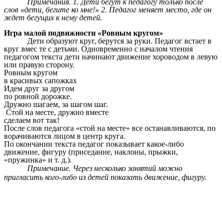
Примечания. 1. Дети бегут к педагогу только после
слов «дети, бегите ко мне!» 2. Педагог меняет место, где он
ждет бегущих к нему детей.
Игра малой подвижности «Ровным кругом»
Дети образуют круг, берутся за руки. Педагог встает в
круг вмес те с детьми. Одновременно с началом чтения
педагогом текста дети начинают движение хороводом в левую
или правую сторону.
Ровным кругом
в красивых сапожках
Идем друг за другом
по ровной дорожке.
Дружно шагаем, за шагом шаг.
Стой на месте, дружно вместе
сделаем вот так!
После слов педагога «стой на месте» все останавливаются, по
ворачиваются лицом в центр круга.
По окончании текста педагог показывает какое-либо
движение, фигуру (приседание, наклоны, прыжки,
«пружинка» и т. д.).
Примечание. Через несколько занятий можно
пригласить кого-либо из детей показать движение, фигуру.