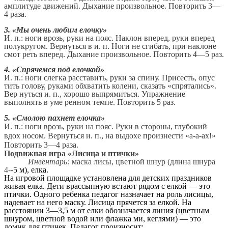
амплитуде движений. Дыхание произвольное. Повторить 3—
4 раза.
3. «Мы очень любим елочку»
И. п.: ноги врозь, руки на пояс. Наклон вперед, руки вперед
полукругом. Вернуться в и. п. Ноги не сгибать, при наклоне
смот реть вперед. Дыхание произвольное. Повторить 4—5 раз.
4. «Спрячемся под елочкой»
И. п.: ноги слегка расставить, руки за спину. Присесть, опус
тить голову, руками обхватить колени, сказать «спрятались».
Вер нуться и. п., хорошо выпрямиться. Упражнение
выполнять в уме ренном темпе. Повторить 5 раз.
5. «Смолою пахнет елочка»
И. п.: ноги врозь, руки на пояс. Руки в стороны, глубокий
вдох носом. Вернуться и. п., на выдохе произнести «а-а-ах!»
Повторить 3—4 раза.
Подвижная игра «Лисица и птички»
Инвентарь:
маска лисы, цветной шнур (длина шнура
4-
-5 м), елка.
На игровой площадке установлена для детских праздников
живая елка. Дети врассыпную встают рядом с елкой — это
птички. Одного ребенка педагог назначает на роль лисицы,
надевает на него маску. Лисица прячется за елкой. На
расстоянии 3—3,5 м от елки обозначается линия (цветным
шнуром, цветной водой или флажка ми, кеглями) — это
домик для птичек. Педагог произносит: