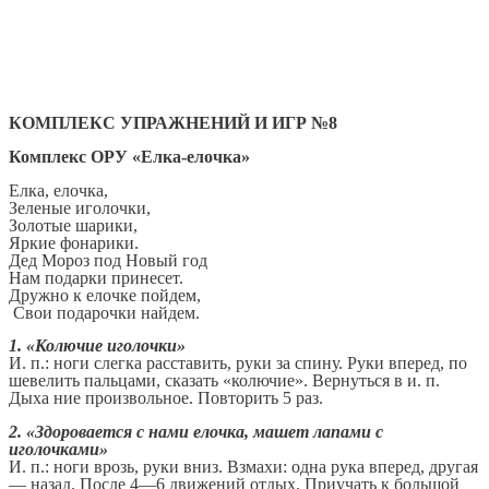
КОМПЛЕКС УПРАЖНЕНИЙ И ИГР №8
Комплекс ОРУ «Елка-елочка»
Елка, елочка,
Зеленые иголочки,
Золотые шарики,
Яркие фонарики.
Дед Мороз под Новый год
Нам подарки принесет.
Дружно к елочке пойдем,
Свои подарочки найдем.
1. «Колючие иголочки»
И. п.: ноги слегка расставить, руки за спину. Руки вперед, по
шевелить пальцами, сказать «колючие». Вернуться в и. п.
Дыха ние произвольное. Повторить 5 раз.
2. «Здоровается с нами елочка, машет лапами с
иголочками»
И. п.: ноги врозь, руки вниз. Взмахи: одна рука вперед, другая
— назад. После 4—6 движений отдых. Приучать к большой