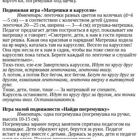
корточ ки, погремушки под щечку.
Подвижная игра «Матрешки и карусели»
Инвентарь:
ленточки разных цветов на колечках (d=4
—5 см) — в соответствии с количеством детей (длина
ленточки 20—25 см, ширина — 3—4 см); игрушка-матрешка.
Педагог предлагает детям построиться в круг, показывает им
матрешку и говорит: «Смотрите, дети, к нам в гости пришла
мат решка. Какая она красивая и нарядная! Матрешка ходила
на яр марку, каталась там на каруселях. Весело на каруселях!
Она при несла ее к нам в садик, чтобы вы тоже смогли на
каруселях пока таться. Берите каждый по ленточке и слушайте
внимательно».
Тихо-тихо, еле-еле Завертелись карусели,
Идут по кругу друг
за другом, встряхивая ленточками, ленточки внизу.
А потом, а потом Все бегом, все бегом.
Бегут по кругу друг за
другом, взмахивая ленточками, ленточки вверху в вытянутой
руке.
Тише, дети, тише, тише — За матрешкой не спешите,
Карусель остановите.
Идут по кругу друг за другом, лен точки
опущены вниз. Останавливаются.
Игра малой подвижности «Найди погремушку»
Инвентарь:
одна погремушка (погремушка на ручке,
высота 10-15 см).
Погремушка заранее перед занятием спрятана педагогом на
площадке. Дети образуют круг, берутся за руки. Педагог
встает в круг вместе с детьми. Держась за руки, дети и педагог
идут по кругу. Педагог произносит текст: