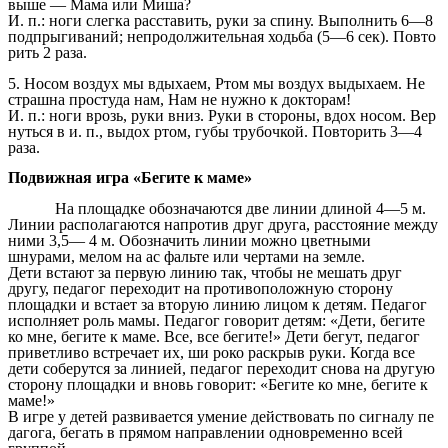
выше — Мама или Миша?
И. п.: ноги слегка расставить, руки за спину. Выполнить 6—8
подпрыгиваний; непродолжительная ходьба (5—6 сек). Повто
рить 2 раза.
5. Носом воздух мы вдыхаем, Ртом мы воздух выдыхаем. Не
страшна простуда нам, Нам не нужно к докторам!
И. п.: ноги врозь, руки вниз. Руки в стороны, вдох носом. Вер
нуться в и. п., выдох ртом, губы трубочкой. Повторить 3—4
раза.
Подвижная игра «Бегите к маме»
На площадке обозначаются две линии длиной 4—5 м.
Линии располагаются напротив друг друга, расстояние между
ними 3,5— 4 м. Обозначить линии можно цветными
шнурами, мелом на ас фальте или чертами на земле.
Дети встают за первую линию так, чтобы не мешать друг
другу, педагог переходит на противоположную сторону
площадки и встает за вторую линию лицом к детям. Педагог
исполняет роль мамы. Педагог говорит детям: «Дети, бегите
ко мне, бегите к маме. Все, все бегите!» Дети бегут, педагог
приветливо встречает их, ши роко раскрыв руки. Когда все
дети соберутся за линией, педагог переходит снова на другую
сторону площадки и вновь говорит: «Бегите ко мне, бегите к
маме!»
В игре у детей развивается умение действовать по сигналу пе
дагога, бегать в прямом направлении одновременно всей