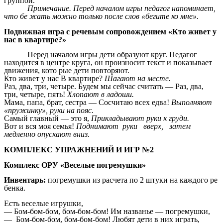
группой.
Примечание. Перед началом игры педагог напоминает,
что бе жать можно только после слов «бегите ко мне».
Подвижная игра с речевым сопровождением «Кто живет у
нас в квартире?»
Перед началом игры дети образуют круг. Педагог
находится в центре круга, он произносит текст и показывает
движения, кото рые дети повторяют.
Кто живет у нас В квартире?
Шагают на месте.
Раз, два, три, четыре. Будем мы сейчас считать — Раз, два,
три, четыре, пять!
Хлопают в ладоши.
Мама, папа, брат, сестра — Сосчитаю всех едва!
Выполняют
«пружинку», руки на пояс.
Самый главный — это я,
Прикладывают руки к груди.
Вот и вся моя семья!
Поднимают руки вверх, затем
медленно опускают вниз.
КОМПЛЕКС УПРАЖНЕНИЙ И ИГР №2
Комплекс ОРУ «Веселые погремушки»
Инвентарь:
погремушки из расчета по 2 штуки на каждого ре
бенка.
Есть веселые игрушки,
— Бом-бом-бом, бом-бом-бом! Им названье — погремушки,
— Бом-бом-бом, бом-бом-бом! Любят дети в них играть,