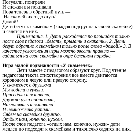
Погуляли, поиграли
И снежки вы покидали.
Пора теперь в обратный путь —
На скамейках отдохнуть!
Домой!
Дети бегут к скамейкам (каждая подгруппа к своей скамейке)
и садятся на них.
Примечания. 1. Дети расходятся по площадке только
после слов педагога «бегать, прыгать и скакать». 2. Дети
бегут обратно к скамейкам только после слова «домой!» 3. В
качестве усложнения игры можно ввести правило
—
садиться на свои скамейки в опре деленном порядке.
Игра малой подвижности «У скамеечек»
Дети вместе с педагогом образуют круг. Под чтение
педагогом текста стихотворения все вместе двигаются
хороводом в левую или правую сторону.
У скамеечек с друзьями
Мы ходили и гуляли.
Приседали и вставали,
Дружно руки поднимали,
Наклонялись и вставали
И немножечко устали.
Сядем на скамейки дружно.
Отдых нам, конечно, нужен.
После слов педагога «отдых нам, конечно, нужен» дети
медлен но подходят к скамейкам и тихонечко садятся на них.