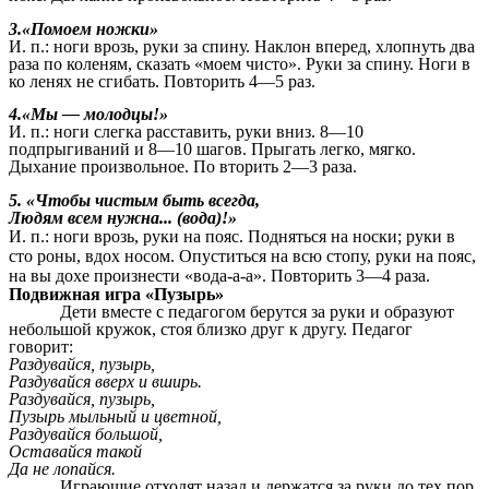
3.«Помоем ножки»
И. п.: ноги врозь, руки за спину. Наклон вперед, хлопнуть два
раза по коленям, сказать «моем чисто». Руки за спину. Ноги в
ко ленях не сгибать. Повторить 4—5 раз.
4.«Мы — молодцы!»
И. п.: ноги слегка расставить, руки вниз. 8—10
подпрыгиваний и 8—10 шагов. Прыгать легко, мягко.
Дыхание произвольное. По вторить 2—3 раза.
5. «Чтобы чистым быть всегда,
Людям всем нужна... (вода)!»
И. п.: ноги врозь, руки на пояс. Подняться на носки; руки в
сто роны, вдох носом. Опуститься на всю стопу, руки на пояс,
на вы дохе произнести «вода-а-а». Повторить 3—4 раза.
Подвижная игра «Пузырь»
Дети вместе с педагогом берутся за руки и образуют
небольшой кружок, стоя близко друг к другу. Педагог
говорит:
Раздувайся, пузырь,
Раздувайся вверх и вширь.
Раздувайся, пузырь,
Пузырь мыльный и цветной,
Раздувайся большой,
Оставайся такой
Да не лопайся.
Играющие отходят назад и держатся за руки до тех пор,