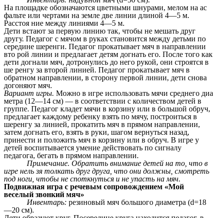
На площадке обозначаются цветными шнурами, мелом на ас
фальте или чертами на земле две линии длиной 4—5 м.
Расстоя ние между линиями 4—5 м.
Дети встают за первую линию так, чтобы не мешать друг
другу. Педагог с мячом в руках становится между детьми по
середине шеренги. Педагог прокатывает мяч в направлении
вто рой линии и предлагает детям догнать его. После того как
дети догнали мяч, дотронулись до него рукой, они строятся в
ше ренгу за второй линией. Педагог прокатывает мяч в
обратном направлении, в сторону первой линии, дети снова
догоняют мяч.
Вариант игры.
Можно в игре использовать мячи среднего диа
метра (12—14 см) — в соответствии с количеством детей в
группе. Педагог кладет мячи в корзину или в большой обруч,
предлагает каждому ребенку взять по мячу, построиться в
шеренгу за линией, прокатить мяч в прямом направлении,
затем догнать его, взять в руки, шагом вернуться назад,
принести и положить мяч в корзину или в обруч. В игре у
детей воспитывается умение действовать по сигналу
педагога, бегать в прямом направлении.
Примечание. Обратить внимание детей на то, что в
игре нель зя толкать друг друга, что они должны, смотреть
под ноги, чтобы не споткнуться и не упасть на мяч.
Подвижная игра с речевым сопровождением «Мой
веселый звонкий мяч»
Инвентарь:
резиновый мяч большого диаметра (d=18
—20 см).
Дети образуют круг. Посередине круга находится педагог, в