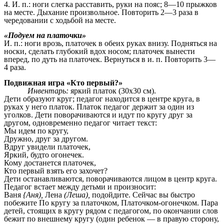
4. И. п.: ноги слегка расставить, руки на пояс; 8—10 прыжков
на месте. Дыхание произвольное. Повторить 2—3 раза в
чередовании с ходьбой на месте.
«Подуем на платочки»
И. п.: ноги врозь, платочек в обеих руках внизу. Подняться на
носки, сделать глубокий вдох носом; платочек вынести
вперед, по дуть на платочек. Вернуться в и. п. Повторить 3—
4 раза.
Подвижная игра «Кто первый?»
Инвентарь:
яркий платок (30x30 см).
Дети образуют круг; педагог находится в центре круга, в
руках у него платок. Платок педагог держит за один из
уголков. Дети поворачиваются и идут по кругу друг за
другом, одновременно педагог читает текст:
Мы идем по кругу,
Дружно, друг за другом.
Вдруг увидели платочек,
Яркий, будто огонечек.
Кому достанется платочек,
Кто первый взять его захочет?
Дети останавливаются, поворачиваются лицом в центр круга.
Педагог встает между детьми и произносит:
Ваня
{Аня),
Лена
(Леша),
подойдите. Сейчас вы быстро
побежите По кругу за платочком, Платочком-огонечком. Пара
детей, стоящих в кругу рядом с педагогом, по окончании слов
бежит по внешнему кругу (один ребенок — в правую сторону,