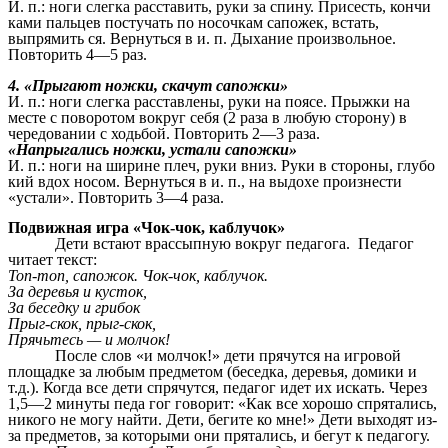
И. п.: ноги слегка расставить, руки за спину. Присесть, кончи
ками пальцев постучать по носочкам сапожек, встать,
выпрямить ся. Вернуться в и. п. Дыхание произвольное.
Повторить 4—5 раз.
4. «Прыгают ножки, скачут сапожки»
И. п.: ноги слегка расставлены, руки на поясе. Прыжки на
месте с поворотом вокруг себя (2 раза в любую сторону) в
чередовании с ходьбой. Повторить 2—3 раза.
«Напрыгались ножки, устали сапожки»
И. п.: ноги на ширине плеч, руки вниз. Руки в стороны, глубо
кий вдох носом. Вернуться в и. п., на выдохе произнести
«устали». Повторить 3—4 раза.
Подвижная игра «Чок-чок, каблучок»
Дети встают врассыпную вокруг педагога. Педагог
читает текст:
Топ-топ, сапожок. Чок-чок, каблучок.
За деревья и кусток,
За беседку и грибок
Прыг-скок, прыг-скок,
Прячьтесь — и молчок!
После слов «и молчок!» дети прячутся на игровой
площадке за любым предметом (беседка, деревья, домики и
т.д.). Когда все дети спрячутся, педагог идет их искать. Через
1,5—2 минуты педа гог говорит: «Как все хорошо спрятались,
никого не могу найти. Дети, бегите ко мне!» Дети выходят из-
за предметов, за которыми они прятались, и бегут к педагогу.