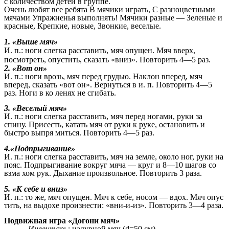
с количеством детей в группе.
Очень любят все ребята В мячики играть, С разноцветными
мячами Упражненья выполнять! Мячики разные — Зеленые и
красные, Крепкие, новые, Звонкие, веселые.
1. «Выше мяч»
И. п.: ноги слегка расставить, мяч опущен. Мяч вверх,
посмотреть, опустить, сказать «вниз». Повторить 4—5 раз.
2. «Вот он»
И. п.: ноги врозь, мяч перед грудью. Наклон вперед, мяч
вперед, сказать «вот он». Вернуться в и. п. Повторить 4—5
раз. Ноги в ко ленях не сгибать.
3. «Веселый мяч»
И. п.: ноги слегка расставить, мяч перед ногами, руки за
спину. Присесть, катать мяч от руки к руке, остановить и
быстро выпря миться. Повторить 4—5 раз.
4.«Подпрыгивание»
И. п.: ноги слегка расставить, мяч на земле, около ног, руки на
пояс. Подпрыгивание вокруг мяча — круг и 8—10 шагов со
взма хом рук. Дыхание произвольное. Повторить 3 раза.
5. «К себе и вниз»
И. п.: то же, мяч опущен. Мяч к себе, носом — вдох. Мяч опус
тить, на выдохе произнести: «вни-и-из». Повторить 3—4 раза.
Подвижная игра «Догони мяч»
Инвентарь:
надувной мяч (d=50 см).