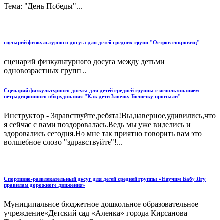
Тема: "День Победы"...
сценарий физкультурного досуга для детей средних групп "Остров сокровищ"
сценарий физкультурного досуга между детьми
одновозрастных групп...
Сценарий физкультурного досуга для детей средней группы с использованием
нетрадиционного оборудования "Как дети Злючку Болючку прогнали"
Инструктор - Здравствуйте,ребята!Вы,наверное,удивились,что
я сейчас с вами поздоровалась.Ведь мы уже виделись и
здоровались сегодня.Но мне так приятно говорить вам это
волшебное слово "здравствуйте"!...
Спортивно-развлекательный досуг для детей средней группы «Научим Бабу Ягу
правилам дорожного движения»
Муниципальное бюджетное дошкольное образовательное
учреждение«Детский сад «Аленка» города Кирсанова