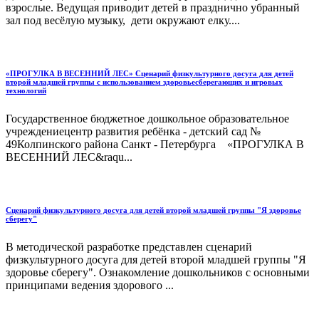
взрослые. Ведущая приводит детей в празднично убранный
зал под весёлую музыку, дети окружа­ют елку....
«ПРОГУЛКА В ВЕСЕННИЙ ЛЕС» Сценарий физкультурного досуга для детей
второй младшей группы с использованием здоровьесберегающих и игровых
технологий
Государственное бюджетное дошкольное образовательное
учреждениецентр развития ребёнка - детский сад №
49Колпинского района Санкт - Петербурга «ПРОГУЛКА В
ВЕСЕННИЙ ЛЕС&raqu...
Сценарий физкультурного досуга для детей второй младшей группы "Я здоровье
сберегу"
В методической разработке представлен сценарий
физкультурного досуга для детей второй младшей группы "Я
здоровье сберегу". Ознакомление дошкольников с основными
принципами ведения здорового ...