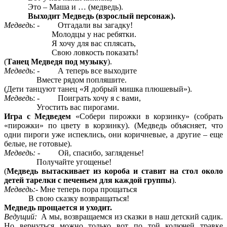
Это – Маша и … (медведь).
Выходит Медведь (взрослый персонаж).
Медведь
: - Отгадали вы загадку!
Молодцы у нас ребятки.
Я хочу для вас сплясать,
Свою ловкость показать!
(
Танец Медведя под музыку
).
Медведь
: - А теперь все выходите
Вместе рядом попляшите.
(Дети танцуют танец «Я добрый мишка плюшевый»).
Медведь
: - Поиграть хочу я с вами,
Угостить вас пирогами.
Игра с Медведем
«Собери пирожки в корзинку» (собрать
«пирожки» по цвету в корзинку). (Медведь объясняет, что
одни пироги уже испеклись, они коричневые, а другие – еще
белые, не готовые).
Медведь:
- Ой, спасибо, загляденье!
Получайте угощенье!
(
Медведь вытаскивает из короба и ставит на стол около
детей тарелки с печеньем для каждой группы
).
Медведь:-
Мне теперь пора прощаться
В свою сказку возвращаться!
Медведь прощается и уходит.
Ведущий:
А мы, возвращаемся из сказки в наш детский садик.
Но вернуться можно только вот по той колючей травке