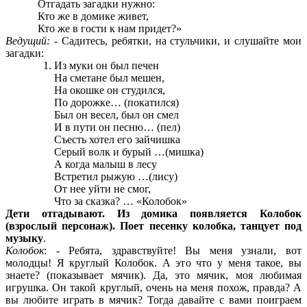
Отгадать загадки нужно:
Кто же в домике живет,
Кто же в гости к нам придет?»
Ведущий:
- Садитесь, ребятки, на стульчики, и слушайте мои
загадки:
Из муки он был печен
На сметане был мешен,
На окошке он студился,
По дорожке… (покатился)
Был он весел, был он смел
И в пути он песню… (пел)
Съесть хотел его зайчишка
Серый волк и бурый …(мишка)
А когда малыш в лесу
Встретил рыжую …(лису)
От нее уйти не смог,
Что за сказка? … «Колобок»
Дети отгадывают. Из домика появляется Колобок
(взрослый персонаж). Поет песенку колобка, танцует под
музыку
.
Колобок
: - Ребята, здравствуйте! Вы меня узнали, вот
молодцы! Я круглый Колобок. А это что у меня такое, вы
знаете? (показывает мячик). Да, это мячик, моя любимая
игрушка. Он такой круглый, очень на меня похож, правда? А
вы любите играть в мячик? Тогда давайте с вами поиграем