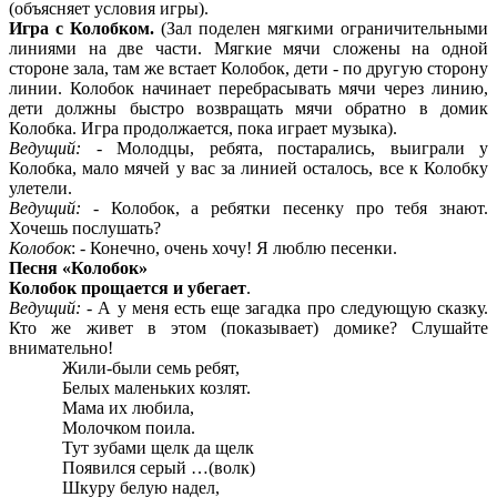
(объясняет условия игры).
Игра с Колобком.
(Зал поделен мягкими ограничительными
линиями на две части. Мягкие мячи сложены на одной
стороне зала, там же встает Колобок, дети - по другую сторону
линии. Колобок начинает перебрасывать мячи через линию,
дети должны быстро возвращать мячи обратно в домик
Колобка. Игра продолжается, пока играет музыка).
Ведущий:
- Молодцы, ребята, постарались, выиграли у
Колобка, мало мячей у вас за линией осталось, все к Колобку
улетели.
Ведущий:
- Колобок, а ребятки песенку про тебя знают.
Хочешь послушать?
Колобок
: - Конечно, очень хочу! Я люблю песенки.
Песня «Колобок»
Колобок прощается и убегает
.
Ведущий:
- А у меня есть еще загадка про следующую сказку.
Кто же живет в этом (показывает) домике? Слушайте
внимательно!
Жили-были семь ребят,
Белых маленьких козлят.
Мама их любила,
Молочком поила.
Тут зубами щелк да щелк
Появился серый …(волк)
Шкуру белую надел,