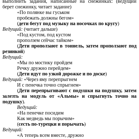
выполнить задания, написанные на снежинках: (ведущий
берет снежинку, читает задание)
«По полянке вы гуськом
пробежать должны бегом»
(
дети бегут под музыку на носочках по кругу
)
Ведущий:
(читает дальше)
«Под кустом, под кустом
проползем сейчас тайком»
(
Дети проползают в тоннель, затем проползают под
резинкой
)
Ведущий:
«Мы по мостику пройдем
Речку дружно перейдем»
(
Дети идут по узкой дорожке и по доске
)
Ведущий:
«Через яму перепрыгнем
И с пенечка точно спрыгнем»
(
Дети перепрыгивают с подушки на подушку, затем
залезть на модуль от «Альмы» и спрыгнуть точно на
подушку
).
Ведущий:
«На пенечке посидим
Как медведь мы порычим»
(
сесть по-турецки и порычать
)
Ведущий:
«А теперь всем вместе, дружно