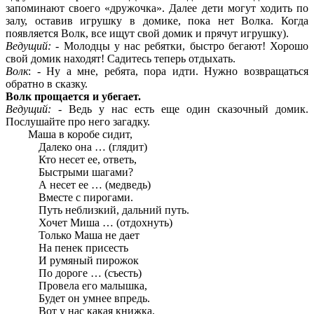
запоминают своего «дружочка». Далее дети могут ходить по
залу, оставив игрушку в домике, пока нет Волка. Когда
появляется Волк, все ищут свой домик и прячут игрушку).
Ведущий:
- Молодцы у нас ребятки, быстро бегают! Хорошо
свой домик находят! Садитесь теперь отдыхать.
Волк
: - Ну а мне, ребята, пора идти. Нужно возвращаться
обратно в сказку.
Волк прощается и убегает.
Ведущий:
- Ведь у нас есть еще один сказочный домик.
Послушайте про него загадку.
Маша в коробе сидит,
Далеко она … (глядит)
Кто несет ее, ответь,
Быстрыми шагами?
А несет ее … (медведь)
Вместе с пирогами.
Путь неблизкий, дальний путь.
Хочет Миша … (отдохнуть)
Только Маша не дает
На пенек присесть
И румяный пирожок
По дороге … (съесть)
Провела его малышка,
Будет он умнее впредь.
Вот у нас какая книжка,