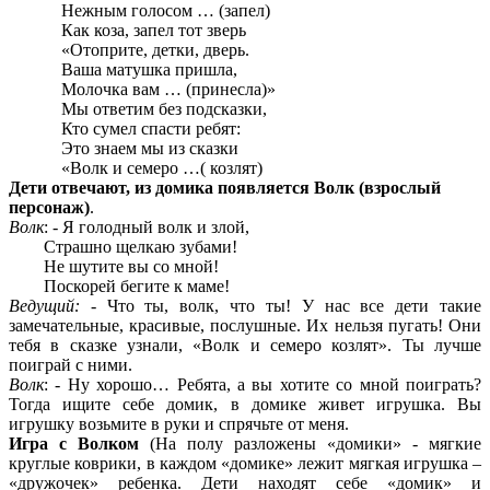
Нежным голосом … (запел)
Как коза, запел тот зверь
«Отоприте, детки, дверь.
Ваша матушка пришла,
Молочка вам … (принесла)»
Мы ответим без подсказки,
Кто сумел спасти ребят:
Это знаем мы из сказки
«Волк и семеро …( козлят)
Дети отвечают, из домика появляется Волк (взрослый
персонаж)
.
Волк
: - Я голодный волк и злой,
Страшно щелкаю зубами!
Не шутите вы со мной!
Поскорей бегите к маме!
Ведущий:
- Что ты, волк, что ты! У нас все дети такие
замечательные, красивые, послушные. Их нельзя пугать! Они
тебя в сказке узнали, «Волк и семеро козлят». Ты лучше
поиграй с ними.
Волк
: - Ну хорошо… Ребята, а вы хотите со мной поиграть?
Тогда ищите себе домик, в домике живет игрушка. Вы
игрушку возьмите в руки и спрячьте от меня.
Игра с Волком
(На полу разложены «домики» - мягкие
круглые коврики, в каждом «домике» лежит мягкая игрушка –
«дружочек» ребенка. Дети находят себе «домик» и