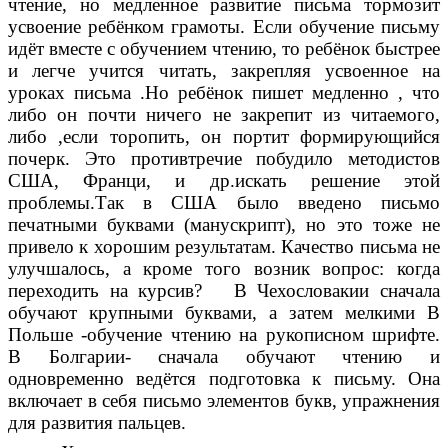
чтение, но медленное развитие письма тормозит
усвоение ребёнком грамоты. Если обучение письму
идёт вместе с обучением чтению, то ребёнок быстрее
и легче учится читать, закрепляя усвоенное на
уроках письма .Но ребёнок пишет медленно , что
либо он почти ничего не закрепит из читаемого,
либо ,если торопить, он портит формирующийся
почерк. Это противтречие побудило методистов
США, Франци, и др.искать решение этой
проблемы.Так в США было введено письмо
печатными буквами (манускрипт), но это тоже не
привело к хорошим результатам. Качество письма не
улучшалось, а кроме того возник вопрос: когда
переходить на курсив? В Чехословакии сначала
обучают крупными буквами, а затем мелкими В
Польше -обучение чтению на рукописном шрифте.
В Болгарии- сначала обучают чтению и
одновременно ведётся подготовка к письму. Она
включает в себя письмо элементов букв, упражнения
для развития пальцев.