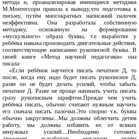
метода и, проанализировав имеющиеся методики
М.Монтессори пришла к выводу,что подготовка к
письму, путём многократных написаний палочек
неэффективна. Она разработала собственную
методику, основанную на формировании
«мускульного» образа буквы, т.е выработке у
ребёнка навыка производить двигательные действия,
соответствующие написанию рукописной буквы. В
своей книге «Метод научной педагогики» она
писала:
«Если ребёнок научится писать печатное Д, то
после, когда ему надо будет писать рукописное Д,
разве он не будет делать усилий, чтобы забыть
печатное Д. Разве не проще начинать учить писать
сразу рукописным шрифтом.Прежде чем учить
ребёнка писать, обычно считают нужным научить
его сначала писать палочки.Это спорно т.к. буквы
обычно закруглены...Мы должны облегчить детям
работу, мы должны избавить их от всяких
ненужных усилий....Необходимо готовить
движения, выработать механизм, путём