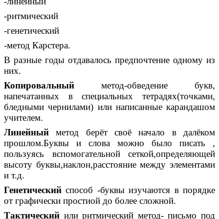
-линейный
-ритмический
-генетический
-метод Карстера.
В разные годы отдавалось предпочтение одному из
них.
Копировальный
метод-обведение букв,
напечатанных в специальных тетрадях(точками,
бледными чернилами) или написанные карандашом
учителем.
Линейный
метод берёт своё начало в далёком
прошлом.Буквы и слова можно было писать ,
пользуясь вспомогательной сеткой,определяющей
высоту буквы,наклон,расстояние между элементами
и т.д.
Генетический
способ -буквы изучаются в порядке
от графически простиой до более сложной.
Тактический
или ритмический метод- письмо под