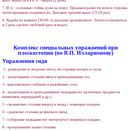
вдох, вернуться в и. п. - выдох (2 раза).
7. И. п. - основная стойка, руки на поясе. Прыжком развести ноги в стороны,
затем прыжком соединить их. Дыхание произвольное (15-20 раз).
8. Ходьба по комнате (30-60 с), дыхание произвольное. Затем остановиться
и 2 раза сделать глубокий вдох и выдох.
Комплекс специальных упражнений при
плоскостопии (по В.П. Илларионову)
Упражнения сидя
1 - разведение и сведение пяток, не отрывая носков от пола;
2 - захватывание стопами мяча и приподнимание его;
3 - максимальное сгибание и разгибание стоп;
4 - захватывание и приподнимание пальцами ног различных предметов
(камешков, карандашей и др.);
5 - скольжение стопами вперед и назад с помощью пальцев;
6 - сдавление стопами резинового мяча;
7 - собирание пальцами ног матерчатого коврика в складки;
8 - прокатывание палки стопами;