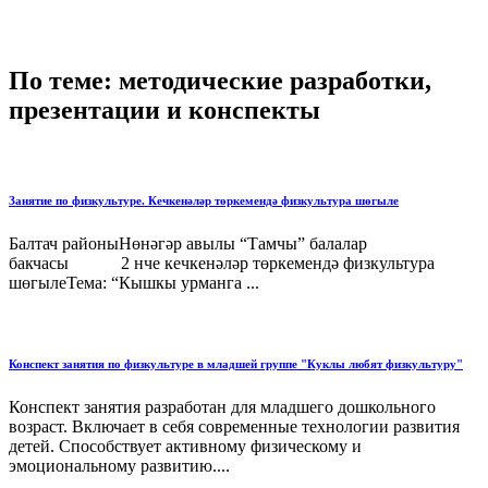
По теме: методические разработки,
презентации и конспекты
Занятие по физкультуре. Кечкенәләр төркемендә физкультура шөгыле
Балтач районыНөнәгәр авылы “Тамчы” балалар
бакчасы 2 нче кечкенәләр төркемендә физкультура
шөгылеТема: “Кышкы урманга ...
Конспект занятия по физкультуре в младшей группе "Куклы любят физкультуру"
Конспект занятия разработан для младшего дошкольного
возраст. Включает в себя современные технологии развития
детей. Способствует активному физическому и
эмоциональному развитию....