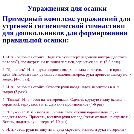
Упражнения для осанки
Примерный комплекс упражнений для
утренней гигиенической гимнастики
для дошкольников для формирования
правильной осанки:
1. И. п. - основная стойка. Поднять руки вверх ладонями внутрь ("достать
потолок"), посмотреть на кончики пальцев, вернуться в и. п. (2-3 раза).
2. "Дровосек". И. п. - руки подняты вверх, пальцы сплетены, ноги врозь -
вдох. Выполнить мах руками с наклоном вперед, руки провести между ног -
выдох (4- 6 раз).
3. И. п. - основная стойка. Отвести руки назад - вдох, вернуться в и. п. -
выдох (3 раза).
4. "Кошка". И. п. - стоя на четвереньках. Сделать круглую спину (кошка
сердится), вернуться в и. п. Дыхание произвольное (4-6 раз).
5. "Пружина". И. п. - ноги на ширине плеч, ступни параллельны, руки
подняты вверх. Присесть, вытянув руки вперед (пятки от пола не отрывать).
Встать, поднять руки вверх- (6-10 раз).
6. И. п. - стоя, руки вытянуты вперед скрестно. Развести руки в стороны -