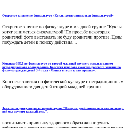
Открытое занятие по физкультуре «Куклы хотят заниматься физкультурой»
Открытое занятие по физкультуре в младшей группе."Куклы
хотят заниматься физкультурой"По просьбе некоторых
родителей фото выставлять не буду (родители против) .Цель:
побуждать детей к поиску действия,...
Конспект НОД по физкультуре во второй младшей группе с использованием
нетрадиционного оборудования. Конспект игрового сюжетно-ролевого занятия по
физкультуре для детей 3-4 года «Мишка в гости к нам пришел».
Конспект занятия по физической культуре с нетрадиционным
оборудованием для детей второй младшей группы....
Занятие по физкультуре в средней группе "Физкультурой заниматься нам не лень, с
ней мы дружим каждый день".
воспитывать привычку здорового образа жизни;учить
заботиться о своем здоровье;совершенствовать умения ходить