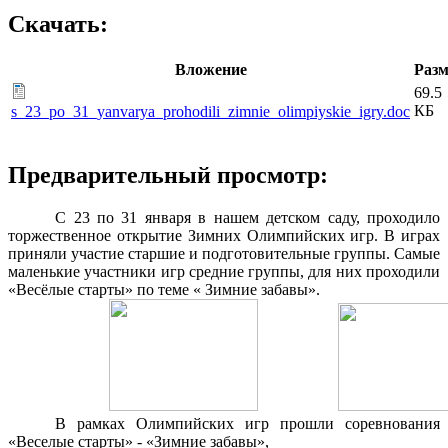
Скачать:
Вложение
Разм
69.5
КБ
s_23_po_31_yanvarya_prohodili_zimnie_olimpiyskie_igry.doc
Предварительный просмотр:
С 23 по 31 января в нашем детском саду, проходило
торжественное открытие Зимних Олимпийских игр. В играх
приняли участие старшие и подготовительные группы. Самые
маленькие участники игр средние группы, для них проходили
«Весёлые старты» по теме « Зимние забавы».
В рамках Олимпийских игр прошли соревнования
«Веселые старты» - «Зимние забавы»,