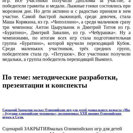
игр. Все участники получили Дипломы за участие, а
победители грамоты и медали. Лыжные гонки состоялись при
морозном дне. Но дети активно и с радостью приняли в нем
участие. Самой быстрой лыжницей, среди девочек, стала
Маша Корякина, из гр. «Чиполлино», а среди мальчиков сразу
три чемпиона: Антон Цырульник и Дмитрий Титов из гр.
«Буратино», Дмитрий Завалин, из гр. «Чебурашка». Ну а
чемпионами, по итогам всех игр стала подготовительная
группа «Буратино», которой вручили переходящий Кубок.
Среди маленьких участников, трёх средних групп,
победителем стала гр. «Петушок». Все участники получили
медальки, а группа победитель переходящий Вымпел.
По теме: методические разработки,
презентации и конспекты
Сценарий Закрытия малых Олимпийских игр для детей дошкольного возраста «Мы
– будущие олимпийские чемпионы», посвященных ХХII зимним Олимпийским
играм в Сочи.
Сценарий ЗАКРЫТИЯмалых Олимпийских игр для детей