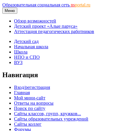
Образовательная социальная сеть
ns
portal.ru
Меню
Обзор возможностей
Детский проект «Алые паруса»
Аттестация педагогических работников
Детский сад
Начальная школа
Школа
НПО и СПО
ВУЗ
Навигация
Вход/регистрация
Главная
Мой мини-сайт
Ответы на вопросы
Поиск по сайту
Сайты классов, групп, кружков...
Сайты образовательных учреждений
Сайты коллег
Форумы