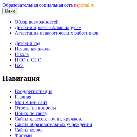
Образовательная социальная сеть
ns
portal.ru
Меню
Обзор возможностей
Детский проект «Алые паруса»
Аттестация педагогических работников
Детский сад
Начальная школа
Школа
НПО и СПО
ВУЗ
Навигация
Вход/регистрация
Главная
Мой мини-сайт
Ответы на вопросы
Поиск по сайту
Сайты классов, групп, кружков...
Сайты образовательных учреждений
Сайты коллег
Форумы