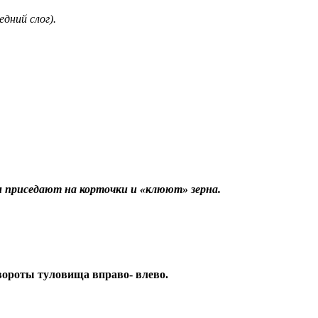
дний слог).
 приседают на корточки и «клюют» зерна.
вороты туловища вправо- влево.