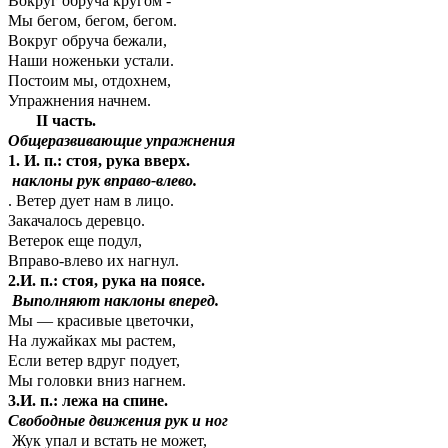
Вокруг обруча кругом -
Мы бегом, бегом, бегом.
Вокруг обруча бежали,
Наши ноженьки устали.
Постоим мы, отдохнем,
Упражнения начнем.
II часть.
Общеразвивающие упражнения
1. И. п.:
стоя, рука вверх.
наклоны рук вправо-влево.
. Ветер дует нам в лицо.
Закачалось деревцо.
Ветерок еще подул,
Вправо-влево их нагнул.
2.И. п.: стоя, рука на поясе.
Выполняют наклоны вперед.
Мы — красивые цветочки,
На лужайках мы растем,
Если ветер вдруг подует,
Мы головки вниз нагнем.
3.И. п.: лежа на спине.
Свободные движения рук и ног
Жук упал и встать не может,