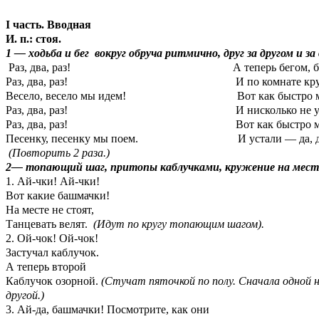
I часть. Вводная
И. п.: стоя.
1 — ходьба и бег вокруг обруча ритмично, друг за другом и з
Раз, два, раз! А теперь бегом, бе
Раз, два, раз! И по комнате круг
Весело, весело мы идем! Вот как быстро мы
Раз, два, раз! И нисколько не уст
Раз, два, раз! Вот как быстро мы 
Песенку, песенку мы поем. И устали — да, да,
(Повторить 2 раза.)
2— топающий шаг, притопы каблучками, кружение на месте,
1. Ай-чки! Ай-чки!
Вот какие башмачки!
На месте не стоят,
Танцевать велят.
(Идут по кругу топающим шагом).
2. Ой-чок! Ой-чок!
Застучал каблучок.
А теперь второй
Каблучок озорной.
(Стучат пяточкой по полу. Сначала одной 
другой.)
3. Ай-да, башмачки! Посмотрите, как они