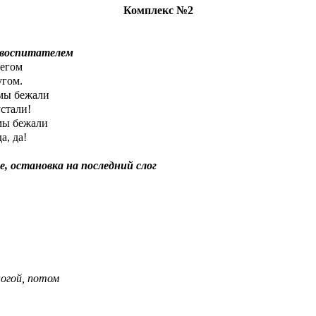
Комплекс №2
а воспитателем
гом
ом.
 бежали
али!
бежали
 да!
 остановка на последний слог
ногой, потом