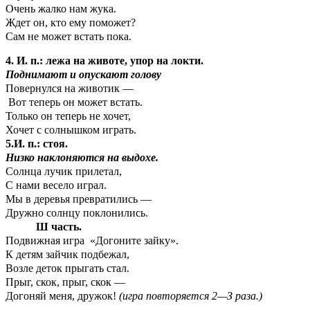
Очень жалко нам жука.
Ждет он, кто ему поможет?
Сам не может встать пока.
4. И. п.: лежа на животе, упор на локти.
Поднимают и опускают голову
Повернулся на животик —
Вот теперь он может встать.
Только он теперь не хочет,
Хочет с солнышком играть.
5.И. п.: стоя.
Низко наклоняются на выдохе.
Солнца лучик прилетал,
С нами весело играл.
Мы в деревья превратились —
Дружно солнцу поклонились.
Ш часть.
Подвижная игра «Догоните зайку».
К детям зайчик подбежал,
Возле деток прыгать стал.
Прыг, скок, прыг, скок —
Догоняй меня, дружок!
(игра повторяется 2—З раза.)