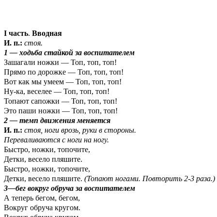
I часть
.
Вводная
И. п.:
стоя.
1 — ходьба стайкой за воспитателем
Зашагали ножки — Топ, топ, топ!
Прямо по дорожке — Топ, топ, топ!
Вот как мы умеем — Топ, топ, топ!
Ну-ка, веселее — Топ, топ, топ!
Топают сапожки — Топ, топ, топ!
Это паши ножки — Топ, топ, топ!
2 — темп движения меняется
И. п.:
стоя, ноги врозь, руки в стороны.
Переваливаются
с ноги на ногу.
Быстро, ножки, топочите,
Детки, весело пляшите.
Быстро, ножки, топочите,
Детки, весело пляшите.
(Топают ногами. Повторить 2-3 раза.)
3—бег вокруг обруча за воспитателем
А теперь бегом, бегом,
Вокруг обруча кругом.