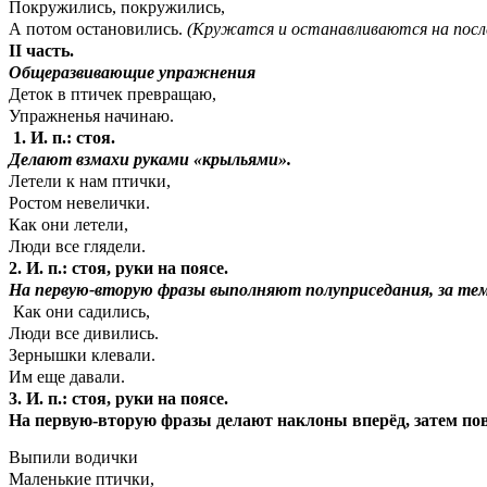
Покружились, покружились,
А потом остановились.
(Кружатся и останавливаются на после
II часть.
Общеразвивающие упражнения
Деток в птичек превращаю,
Упражненья начинаю.
1. И. п.: стоя.
Делают взмахи руками «крыльями».
Летели к нам птички,
Ростом невелички.
Как они летели,
Люди все глядели.
2. И. п.: стоя, руки на поясе.
На первую-вторую фразы выполняют полуприседания, за тем
Как они садились,
Люди все дивились.
Зернышки клевали.
Им еще давали.
3. И. п.: стоя, руки на поясе.
На первую-вторую фразы делают наклоны вперёд, затем по
Выпили водички
Маленькие птички,