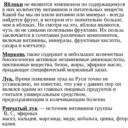
Яблоки
не являются чемпионом по содержащемуся
в них количеству витаминов и питательных веществ.
Какой бы мы ни взяли витамин или минерал - всегда
найдется фрукт, в котором его значительно больше,
чем в яблоках. Не смотря на это, яблоки являются,
чуть ли не самыми полезными фруктами. Их польза
заключается в сочетании различных компонентов,
включая витамины, минералы, фруктовые кислоты,
сахара и клетчатку.
Морковь
также содержит в небольших количествах
биологически активные незаменимые аминокислоты,
пектиновые вещества, белок, жиры, эфирное масло,
придающее специфический морковный запах.
Лук.
Время появления лука на Руси точно не
установлено, но известно, что уже с давних пор он
являлся одним из главных пищевых продуктов и
считался универсальным средством,
предохраняющим и излечивающим болезни.
Репчатый лук
— источник
витаминов группы
В
,
С
, эфирных
масел,
кальция
,
марганца
,
меди
,
кобальта
,
цинка
,
фтор
калия.