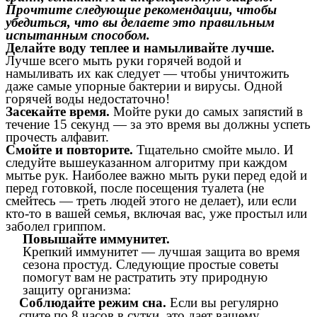
Прочтите следующие рекомендации, чтобы
убедиться, что вы делаете это правильным
испытанным способом.
Делайте воду теплее и намыливайте лучше.
Лучше всего мыть руки горячей водой и
намыливать их как следует — чтобы уничтожить
даже самые упорные бактерии и вирусы. Одной
горячей воды недостаточно!
Засекайте время.
Мойте руки до самых запястий в
течение 15 секунд — за это время вы должны успеть
прочесть алфавит.
Смойте и повторите.
Тщательно смойте мыло. И
следуйте вышеуказанном алгоритму при каждом
мытье рук. Наиболее важно мыть руки перед едой и
перед готовкой, после посещения туалета (не
смейтесь — треть людей этого не делает), или если
кто-то в вашей семья, включая вас, уже простыл или
заболел гриппом.
Повышайте иммунитет.
Крепкий иммунитет — лучшая защита во время
сезона простуд. Следующие простые советы
помогут вам не растратить эту природную
защиту организма:
Соблюдайте режим сна.
Если вы регулярно
спите по 8 часов в сутки, это дает вашему