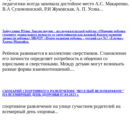
педагогики всегда занимала достойное место А.С. Макаренко,
В.А Сухомлинский, Р.И Жуковская, А. П. Усова...
Зайдуллина Юлия. Анализ научно - исследовательской работы «Общение ребенка
старшего дошкольного возраста со сверстниками как важный фактор развития
личности ребенка» МБДОУ «Центр развития ребенка - детский сад №7 «Елочка»
Ханты-Мансийск.
Ребенок развивается в коллективе сверстников. Становление
его личности определяет потребность в общении со
взрослыми и сверстниками. Между детьми могут возникать
разные формы взаимоотношений....
СЦЕНАРИЙ СПОРТИВНОГО РАЗВЛЕЧЕНИЯ "ВЕСЕЛЫЙ ВЕЛОМАРАФОН!"
НА ВСЕМИРНЫЙ ДЕНЬ ЗДОРОВЬЯ 07.04.2023 г.
спортивное развлечение на улице сучастием родителей на
всемирный день злоровья...