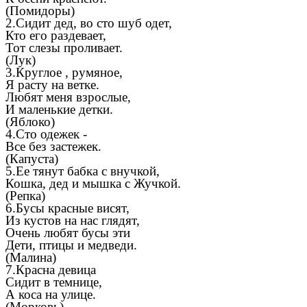
(Помидоры)
2.Сидит дед, во сто шуб одет,
Кто его раздевает,
Тот слезы проливает.
(Лук)
3.Круглое , румяное,
Я расту на ветке.
Любят меня взрослые,
И маленькие детки.
(Яблоко)
4.Сто одежек -
Все без застежек.
(Капуста)
5.Ее тянут бабка с внучкой,
Кошка, дед и мышка с Жучкой.
(Репка)
6.Бусы красные висят,
Из кустов на нас глядят,
Очень любят бусы эти
Дети, птицы и медведи.
(Малина)
7.Красна девица
Сидит в темнице,
А коса на улице.
(Морковь)