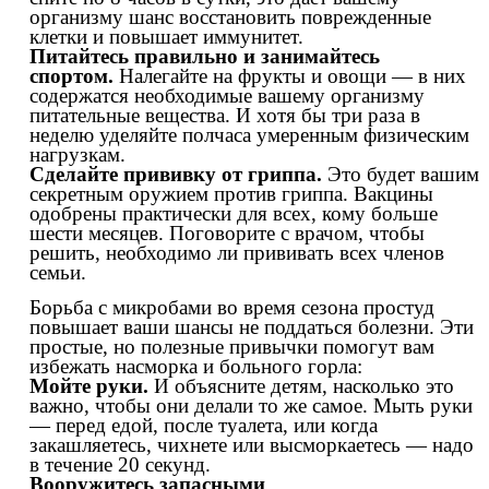
организму шанс восстановить поврежденные
клетки и повышает иммунитет.
Питайтесь правильно и занимайтесь
спортом.
Налегайте на фрукты и овощи — в них
содержатся необходимые вашему организму
питательные вещества. И хотя бы три раза в
неделю уделяйте полчаса умеренным физическим
нагрузкам.
Сделайте прививку от гриппа.
Это будет вашим
секретным оружием против гриппа. Вакцины
одобрены практически для всех, кому больше
шести месяцев. Поговорите с врачом, чтобы
решить, необходимо ли прививать всех членов
семьи.
Борьба с микробами во время сезона простуд
повышает ваши шансы не поддаться болезни. Эти
простые, но полезные привычки помогут вам
избежать насморка и больного горла:
Мойте руки.
И объясните детям, насколько это
важно, чтобы они делали то же самое. Мыть руки
— перед едой, после туалета, или когда
закашляетесь, чихнете или высморкаетесь — надо
в течение 20 секунд.
Вооружитесь запасными