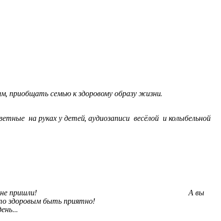
м, приобщать семью к здоровому образу жизни.
цветные на руках у детей, аудиозаписи весёлой и колыбельной
а, что вы все ко мне пришли! А вы
онятно, что здоровым быть приятно!
ень…