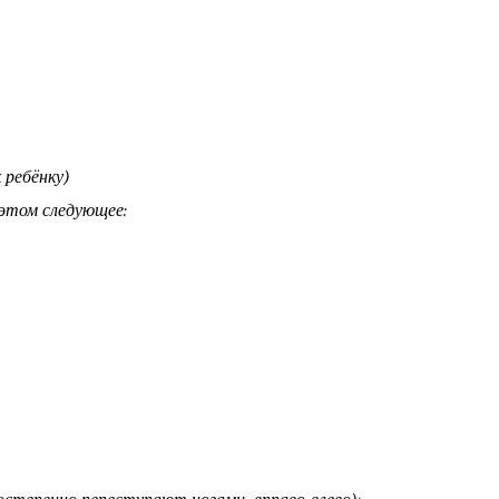
нку)
 этом следующее: