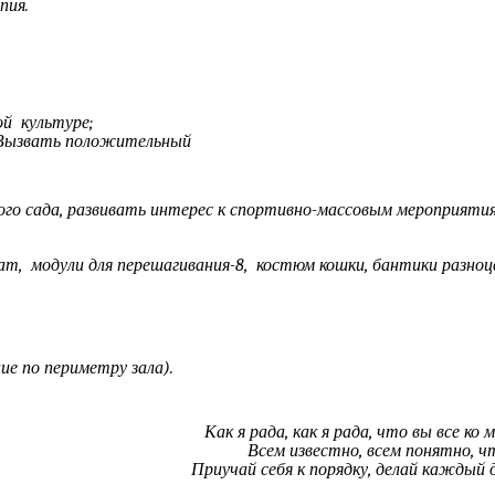
пия.
их навыков;
изической культуре;
тельный
 и взрослых ;
го сада, развивать интерес к спортивно-массовым мероприятия
канат, модули для перешагивания-8, костюм кошки, бантики разно
ие по периметру зала).
 мамы и папы! Как я рада, как я рад
вы знаете, что, Всем известно, всем п
 Приучай себя к порядку, делай каждый д