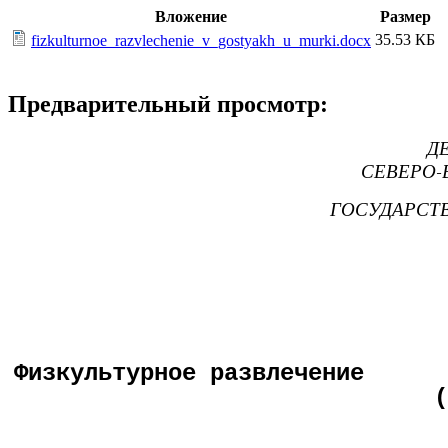
Вложение
Размер
35.53 КБ
fizkulturnoe_razvlechenie_v_gostyakh_u_murki.docx
Предварительный просмотр:
Д
СЕВЕРО-
ГОСУДАРСТ
Физкультурное 
(для детей втор