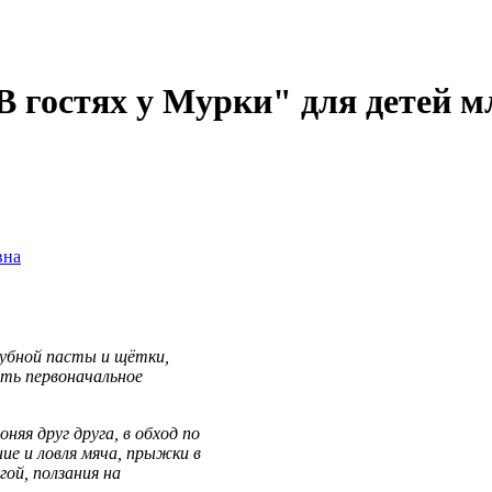
В гостях у Мурки" для детей 
вна
 зубной пасты и щётки,
ь первоначальное
няя друг друга, в обход по
ние и ловля мяча, прыжки в
угой,
ползания на