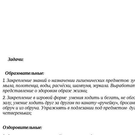
К
Задачи:
Образовательные:
1. Закрепление знаний о назначении гигиенических предметов: 
мыла, полотенца, воды, расчёски, шампуня, зеркала. Выработа
представление о здоровом образе жизни;
2. Закрепление в игровой форме умения ходить и бегать, не обго
залу, умение ходить друг за другом по канату-«ручейку», бросан
обруч и из обруча. Упражнять в подлезании под предметом- дуг
четвереньках;
Оздоровительные: