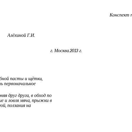
онспект подготовлен и 
Кол
Алёхиной Г.И.
г. Москва.2013 г.
зубной пасты и щётки,
ть первоначальное
няя друг друга, в обход по
ие и ловля мяча, прыжки в
ой, ползания на