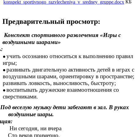
КБ
konspekt_sportivnogo_razvlecheniya_v_sredney_gruppe.docx
Предварительный просмотр:
Конспект спортивного развлечения «Игры с
воздушными шарами»
:
учить осознанно относиться к выполнению правил
игры;
развивать двигательную активность детей в играх с
воздушными шарами, ориентировку в пространстве;
развивать ловкость, выносливость, быстроту;
воспитывать дружеские взаимоотношения со
сверстниками.
Под веселую музыку дети забегают в зал. В руках
воздушные шары.
ущая:
сегодня, ни вчера
 веков примерно.