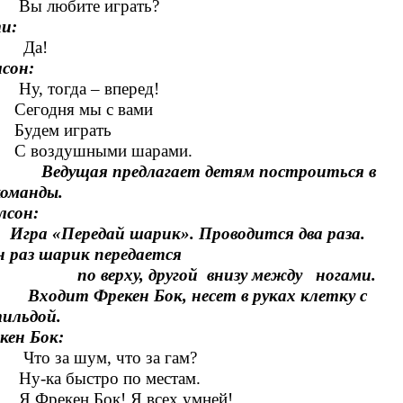
любите играть?
и:
а!
сон:
 тогда – вперед!
одня мы с вами
дем играть
оздушными шарами.
Ведущая предлагает детям построиться в
 команды.
лсон:
а «Передай шарик». Проводится два раза.
 раз шарик передается
верху, другой внизу между ногами.
дит Фрекен Бок, несет в руках клетку с
ильдой.
кен Бок:
 за шум, что за гам?
ка быстро по местам.
рекен Бок! Я всех умней!