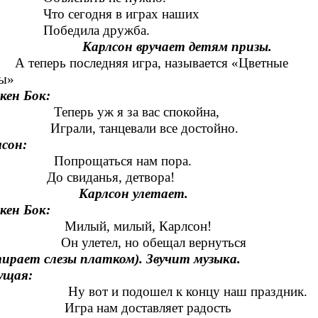
 сегодня в играх наших
бедила дружба.
рлсон вручает детям призы.
еперь последняя игра, называется «Цветные
цы»
кен Бок:
ерь уж я за вас спокойна,
али, танцевали все достойно.
сон:
прощаться нам пора.
 свиданья, детвора!
рлсон улетает.
кен Бок:
лый, милый, Карлсон!
улетел, но обещал вернуться
ирает слезы платком).
Звучит музыка.
ущая:
вот и подошел к концу наш праздник.
ра нам доставляет радость