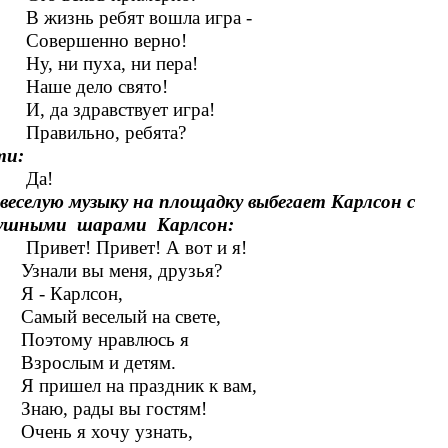
изнь ребят вошла игра -
вершенно верно!
 ни пуха, ни пера!
е дело свято!
да здравствует игра!
вильно, ребята?
и:
а!
веселую музыку на площадку выбегает Карлсон с
душными шарами
Карлсон:
вет! Привет! А вот и я!
али вы меня, друзья?
- Карлсон,
ый веселый на свете,
тому нравлюсь я
ослым и детям.
ришел на праздник к вам,
ю, рады вы гостям!
нь я хочу узнать,