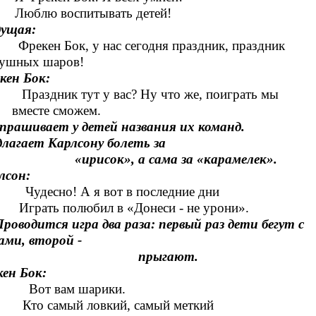
лю воспитывать детей!
дущая:
кен Бок, у нас сегодня праздник, праздник
душных шаров!
кен Бок:
дник тут у вас? Ну что же, поиграть мы
вместе сможем.
ашивает у детей названия их команд.
лагает Карлсону болеть за
рисок», а сама за «карамелек».
лсон:
есно! А я вот в последние дни
Играть полюбил в «Донеси - не урони».
роводится игра два раза: первый раз дети бегут с
ми, второй -
прыгают.
ен Бок:
т вам шарики.
Кто самый ловкий, самый меткий