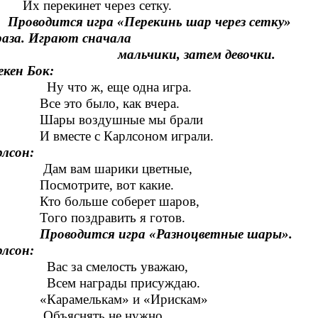
Их перекинет через сетку.
Проводится игра «Перекинь шар через сетку»
раза. Играют сначала
льчики, затем девочки.
кен Бок:
что ж, еще одна игра.
Все это было, как вчера.
Шары воздушные мы брали
И вместе с Карлсоном играли.
лсон:
м вам шарики цветные,
мотрите, вот какие.
 больше соберет шаров,
о поздравить я готов.
водится игра «Разноцветные шары».
лсон:
с за смелость уважаю,
ем награды присуждаю.
арамелькам» и «Ирискам»
ъяснять не нужно.