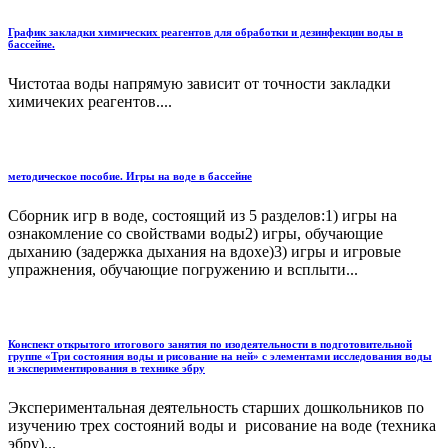
График закладки химических реагентов для обработки и дезинфекции воды в
бассейне.
Чистотаа воды напрямую зависит от точности закладки
химичеких реагентов....
методическое пособие. Игры на воде в бассейне
Сборник игр в воде, состоящий из 5 разделов:1) игры на
ознакомление со свойствами воды2) игры, обучающие
дыханию (задержка дыхания на вдохе)3) игры и игровые
упражнения, обучающие погружению и всплыти...
Конспект открытого итогового занятия по изодеятельности в подготовительной
группе «Три состояния воды и рисование на ней» с элементами исследования воды
и экспериментирования в технике эбру
Экспериментальная деятельность старших дошкольников по
изучению трех состояний воды и рисование на воде (техника
эбру)...