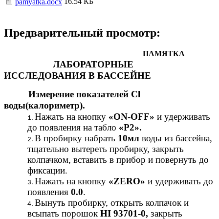
16.54 КБ
pamyatka.docx
Предварительный просмотр:
ПАМЯТКА
ЛАБОРАТОРНЫЕ
ИССЛЕДОВАНИЯ В БАССЕЙНЕ
Измерение показателей Cl
воды(калориметр).
Нажать на кнопку
«ON-OFF»
и удерживать
до появления на табло
«P2».
В пробирку набрать
10мл
воды из бассейна,
тщательно вытереть пробирку, закрыть
колпачком, вставить в прибор и повернуть до
фиксации.
Нажать на кнопку
«ZERO»
и удерживать до
появления
0.0
.
Вынуть пробирку, открыть колпачок и
всыпать порошок
HI 93701-0,
закрыть