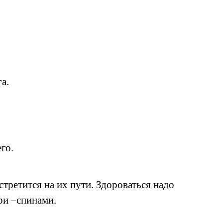
а.
го.
стретится на их пути. Здороваться надо
ри –спинами.