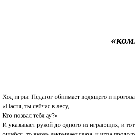
«ком
Ход игры: Педагог обнимает водящего и прогова
«Настя, ты сейчас в лесу,
Кто позвал тебя ау?»
И указывает рукой до одного из играющих, и то
ошибся, то вновь закрывает глаза, и игра продо