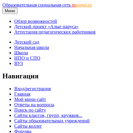
Образовательная социальная сеть
ns
portal.ru
Меню
Обзор возможностей
Детский проект «Алые паруса»
Аттестация педагогических работников
Детский сад
Начальная школа
Школа
НПО и СПО
ВУЗ
Навигация
Вход/регистрация
Главная
Мой мини-сайт
Ответы на вопросы
Поиск по сайту
Сайты классов, групп, кружков...
Сайты образовательных учреждений
Сайты коллег
Форумы