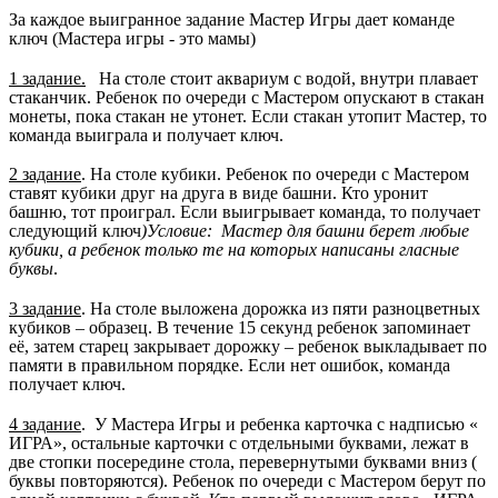
За каждое выигранное задание Мастер Игры дает команде
ключ (Мастера игры - это мамы)
1 задание.
На столе стоит аквариум с водой, внутри плавает
стаканчик. Ребенок по очереди с Мастером опускают в стакан
монеты, пока стакан не утонет. Если стакан утопит Мастер, то
команда выиграла и получает ключ.
2 задание
. На столе кубики. Ребенок по очереди с Мастером
ставят кубики друг на друга в виде башни. Кто уронит
башню, тот проиграл. Если выигрывает команда, то получает
следующий ключ
)Условие: Мастер для башни берет любые
кубики, а ребенок только те на которых написаны гласные
буквы
.
3 задание
. На столе выложена дорожка из пяти разноцветных
кубиков – образец. В течение 15 секунд ребенок запоминает
её, затем старец закрывает дорожку – ребенок выкладывает по
памяти в правильном порядке. Если нет ошибок, команда
получает ключ.
4 задание
. У Мастера Игры и ребенка карточка с надписью «
ИГРА», остальные карточки с отдельными буквами, лежат в
две стопки посередине стола, перевернутыми буквами вниз (
буквы повторяются). Ребенок по очереди с Мастером берут по