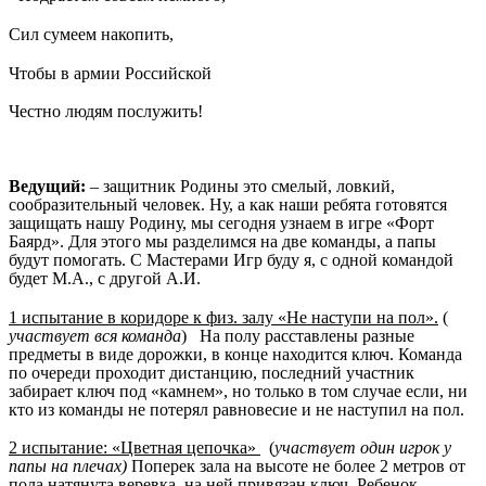
Сил сумеем накопить,
Чтобы в армии Российской
Честно людям послужить!
Ведущий:
– защитник Родины это смелый, ловкий,
сообразительный человек. Ну, а как наши ребята готовятся
защищать нашу Родину, мы сегодня узнаем в игре «Форт
Баярд». Для этого мы разделимся на две команды, а папы
будут помогать. С Мастерами Игр буду я, с одной командой
будет М.А., с другой А.И.
1 испытание в коридоре к физ. залу «Не наступи на пол».
(
участвует вся команда
) На полу расставлены разные
предметы в виде дорожки, в конце находится ключ. Команда
по очереди проходит дистанцию, последний участник
забирает ключ под «камнем», но только в том случае если, ни
кто из команды не потерял равновесие и не наступил на пол.
2 испытание: «Цветная цепочка»
(
участвует один игрок у
папы на плечах)
Поперек зала на высоте не более 2 метров от
пола натянута веревка, на ней привязан ключ. Ребенок