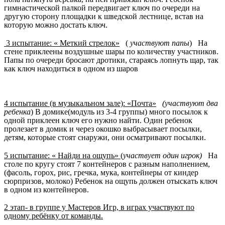
гимнастической палкой передвигает ключ по очереди на
другую сторону площадки к шведской лестнице, встав на
которую можно достать ключ.
3 испытание: « Меткий стрелок»
(
участвуют папы
) На
стене приклеены воздушные шары по количеству участников.
Папы по очереди бросают дротики, стараясь лопнуть щар, так
как ключ находиться в одном из шаров
4 испытание (в музыкальном зале): «Почта»
(участвуют два
ребенка
) В домике(модуль из 3-4 группы) много посылок к
одной приклеен ключ его нужно найти. Один ребенок
пролезает в домик и через окошко выбрасывает посылки,
детям, которые стоят снаружи, они осматривают посылки.
5 испытание: « Найди на ощупь»
(
участвует один игрок)
На
столе по кругу стоят 7 контейнеров с разным наполнением,
(фасоль, горох, рис, гречка, мука, контейнеры от киндер
сюрпризов, молоко) Ребенок на ощупь должен отыскать ключ
в одном из контейнеров.
2 этап- в группе у Мастеров Игр, в играх участвуют по
одному ребёнку от команды.