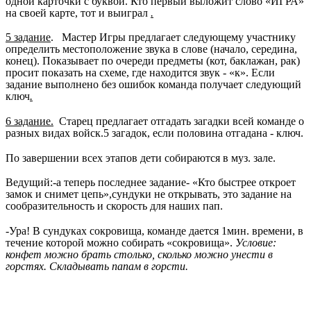
одной карточки с буквой. Кто первый выложит слово «ИГРА»
на своей карте, тот и выиграл
.
5 задание
. Мастер Игры предлагает следующему участнику
определить местоположение звука в слове (начало, середина,
конец). Показывает по очереди предметы (кот, баклажан, рак)
просит показать на схеме, где находится звук - «к». Если
задание выполнено без ошибок команда получает следующий
ключ
.
6 задание.
Старец предлагает отгадать загадки всей команде о
разных видах войск.5 загадок, если половина отгадана - ключ.
По завершении всех этапов дети собираются в муз. зале.
Ведущий:-а теперь последнее задание- «Кто быстрее откроет
замок и снимет цепь»,сундуки не открывать, это задание на
сообразительность и скорость для наших пап.
-Ура! В сундуках сокровища,
команде дается 1мин. времени, в
течение которой можно собирать «сокровища».
Условие:
конфет можно брать столько, сколько можно унести в
горстях. Складывать папам в горсти.