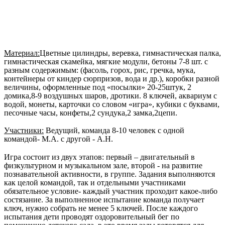
Материал:
Цветные цилиндры, веревка, гимнастическая палка,
гимнастическая скамейка, мягкие модули, бетоны 7-8 шт. с
разным содержимым: (фасоль, горох, рис, гречка, мука,
контейнеры от киндер сюрпризов, вода и др.), коробки разной
величины, оформленные под «посылки» 20-25штук, 2
домика,8-9 воздушных шаров, дротики. 8 ключей, аквариум с
водой, монеты, карточки со словом «игра», кубики с буквами,
песочные часы, конфеты,2 сундука,2 замка,2цепи.
Участники:
Ведущий, команда 8-10 человек с одной
командой- М.А. с другой - А.Н.
Игра состоит из двух этапов: первый – двигательный в
физкультурном и музыкальном зале, второй - на развитие
познавательной активности, в группе. Задания выполняются
как целой командой, так и отдельными участниками
обязательное условие- каждый участник проходит какое-либо
состязание. За выполненное испытание команда получает
ключ, нужно собрать не менее 5 ключей. После каждого
испытания дети проводят оздоровительный бег по