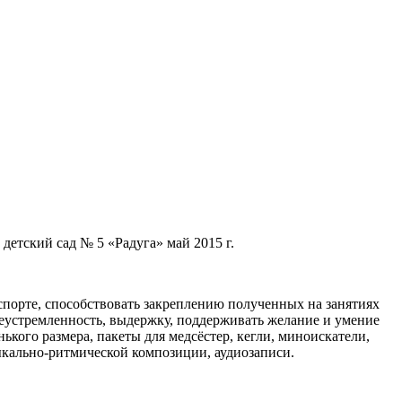
етский сад № 5 «Радуга» май 2015 г.
 спорте, способствовать закреплению полученных на занятиях
леустремленность, выдержку, поддерживать желание и умение
ького размера, пакеты для медсёстер, кегли, миноискатели,
ыкально-ритмической композиции, аудиозаписи.