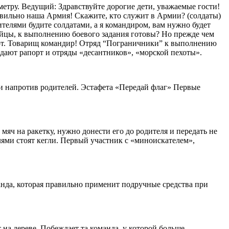
етру. Ведущий: Здравствуйте дорогие дети, уважаемые гости!
Правильно наша Армия! Скажите, кто служит в Армии? (солдаты)
телями будите солдатами, а я командиром, вам нужно будет
бойцы, к выполнению боевого задания готовы? Но прежде чем
порт. Товарищ командир! Отряд “Пограничники” к выполнению
сдают рапорт и отряды «десантников», «морской пехоты».
и напротив родителей. Эстафета «Передай флаг» Первые
яч на ракетку, нужно донести его до родителя и передать не
лями стоят кегли. Первый участник с «миноискателем»,
анда, которая правильно применит подручные средства при
 на дереве. Побеждает та команда, у которой больше