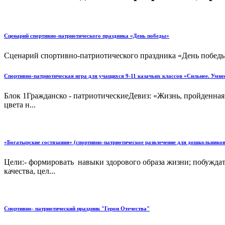
Сценарий спортивно-патриотического праздника «День победы»
Сценарий спортивно-патриотического праздника «День победы
Спортивно-патриотическая игра для учащихся 9-11 казачьих классов «Сильнее. Умнее
Блок 1Гражданско - патриотическиеДевиз: «Жизнь, пройденная
цвета н...
«Богатырские состязания» (спортивно-патриотическое развлечение для дошкольников
Цели:- формировать навыки здорового образа жизни; побуждать 
качества, цел...
Спортивно- патриотический праздник "Герои Отечества"