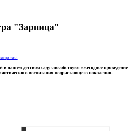
гра "Зарница"
имировна
лей в нашем детском саду способствуют ежегодное проведен
риотического воспитания подрастающего поколения.