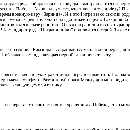
андира отряда собираются на площадке, выстраиваются по перим
ь праздник Победы. А как вы думаете, кто завоевал эту победу? 
раем военную игру «Зарница». И в этой игре вы со своими роди
вага, смелость, решительность для достижения цели. Товарищи 
риготовиться к сдаче рапортов. Отряд пограничников сдать ра
т! Командир отряда “Пограничники” становится в строй. Также 
его праздника. Команды выстраиваются у стартовой черты, дет
 Побеждает команда, которая первой закончит эстафету.
первых игроков в руках ракетки для игры в бадминтон. Положив м
потери мяча. Эстафета «Разминируй поле» Между детьми и родите
искатель следующему участнику.
лают перевязку в соответствии с «ранением». Побеждает та ком
руки мешочек с песком. Надо попасть в самолёт», который весит