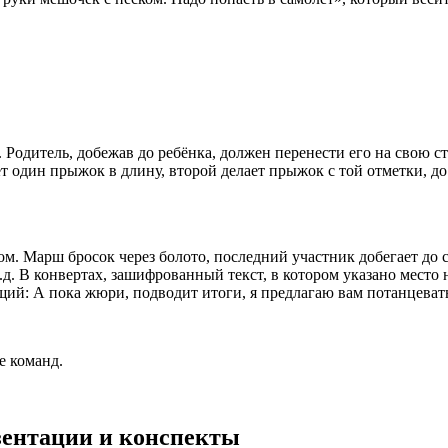
 Родитель, добежав до ребёнка, должен перенести его на свою 
т один прыжок в длину, второй делает прыжок с той отметки, до
ом. Марш бросок через болото, последний участник добегает до 
т.д. В конвертах, зашифрованный текст, в котором указано мест
щий: А пока жюри, подводит итоги, я предлагаю вам потанцеват
е команд.
езентации и конспекты