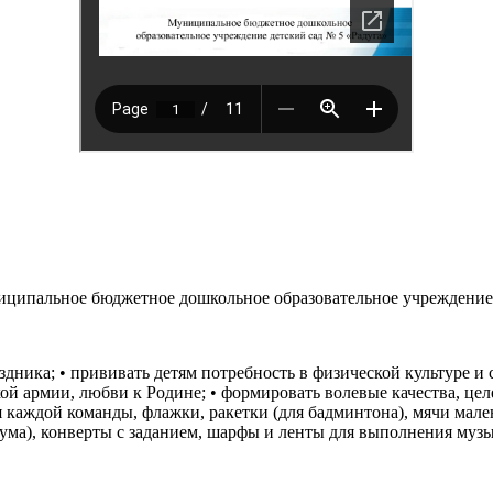
ципальное бюджетное дошкольное образовательное учреждение д
здника; • прививать детям потребность в физической культуре и
ой армии, любви к Родине; • формировать волевые качества, це
 каждой команды, флажки, ракетки (для бадминтона), мячи мален
еума), конверты с заданием, шарфы и ленты для выполнения муз