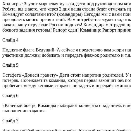
Ход игры: Звучит маршевая музыка, дети под руководством ком
Ребята, вы знаете, что через 2 дня наша страна будет отмечат
Командует солдатами кто? (командиры) Сегодня мы с вами поиг
преодолеть много препятствий. Вам потребуется мужество, от
начать нашу игру флаг России поднять! Командирам отрядов п
боевого задания готовы! Рапорт сдан! Командир: Рапорт приня
Слайд 4
Поднятие флага Ведущий. А сейчас я представлю вам жюри наш
участники должны добежать и передать флажок родителю и т.д.
Слайд 5
Эстафета «Донеси гранату» Дети стоят напротив родителей. У 
потеряв. Побеждает та команда, которая первая закончит без 
пробегает между кеглями стараясь не задеть и передаёт «мино
Слайд 6
«Раненый боец». Команды выбирают конверты с заданием, и де
выполнении задания.
Слайд 7
Эстафета «Сбей вражеский самолёт». Каждый участник берёт в 