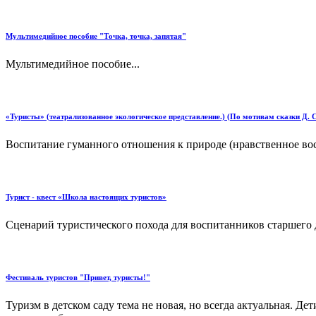
Мультимедийное пособие "Точка, точка, запятая"
Мультимедийное пособие...
«Туристы» (театрализованное экологическое представление.) (По мотивам сказки Д.
Воспитание гуманного отношения к природе (нравственное восп
Турист - квест «Школа настоящих туристов»
Сценарий туристического похода для воспитанников старшего д
Фестиваль туристов "Привет, туристы!"
Туризм в детском саду тема не новая, но всегда актуальная. Д