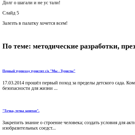
Долг о шагали и не ус тали!
Слайд 5
Залезть в палатку хочется всем!
По теме: методические разработки, пр
Первый турпоход туристят с/к "Мы - Туристы"
17.03.2014 прошёл первый поход за пределы детского сада. Ко
безопасности для жизни ...
"Точка, точка запятая".
Закрепить знание о строение человека; создать условия для а
изобразительных соедст...