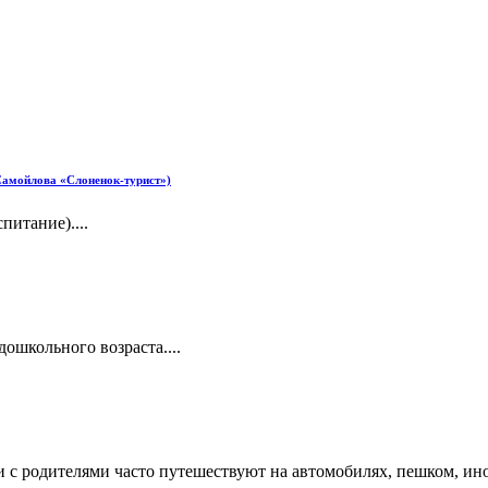
 Самойлова «Слоненок-турист»)
итание)....
ошкольного возраста....
ети с родителями часто путешествуют на автомобилях, пешком, и