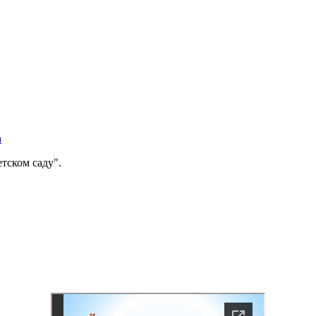
а
тском саду".