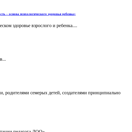
сть – основа психологического здоровья ребенка»
ком здоровье взрослого и ребенка....
...
, родителями семерых детей, создателями принципиально
тации педагога ДОО»....