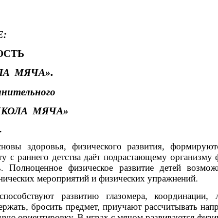
Е:
ОСТЬ
.
ЛА МЯЧА»
лнительного
 МЯЧА»
.
новы здоровья, физического развития, формируютс
у с раннего детства даёт подрастающему организму 
ть. Полноценное физическое развитие детей возмо
енических мероприятий и физических упражнений.
пособствуют развитию глазомера, координации, л
жать, бросить предмет, приучают рассчитывать напра
ую ориентировку. В играх с мячом развиваются физиче