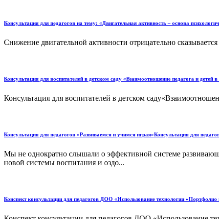
Консультация для педагогов на тему: «Двигательная активность – основа психологич
Снижение двигательной активности отрицательно сказывается не
Консультация для воспитателей в детском саду «Взаимоотношение педагога и детей в
Консультация для воспитателей в детском саду«Взаимоотношение
Консультация для педагогов «Развиваемся и учимся играя»Консультация для педаго
Мы не однократно слышали о эффективной системе развивающ
новой системы воспитания и оздо...
Конспект консультации для педагогов ДОО «Использование технологии «Портфолио п
Конспект консультации для педагогов ДОО «Использование тех