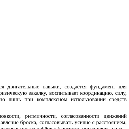
я двигательные навыки, создаётся фундамент для
физическую закалку, воспитывает координацию, силу,
жно лишь при комплексном использовании средств
овкости, ритмичности, согласованности движений
вление броска, согласовывать усилие с расстоянием,
ские качества ребёнка: быстрота, прыгучесть, сила.