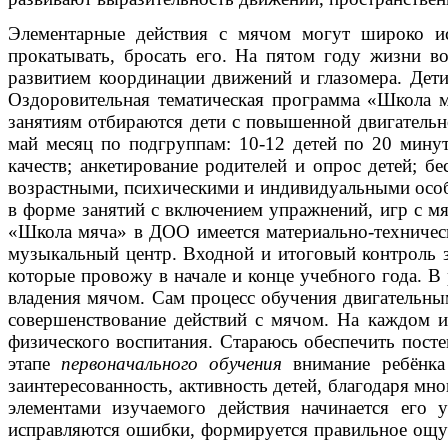
Элементарные действия с мячом могут широко ис
прокатывать, бросать его. На пятом году жизни в
развитием координации движений и глазомера. Дет
Оздоровительная тематическая программа «Школа м
занятиям отбираются дети с повышенной двигательн
май месяц по подгруппам: 10-12 детей по 20 минут
качеств; анкетирование родителей и опрос детей; б
возрастными, психическими и индивидуальными особе
в форме занятий с включением упражнений, игр с м
«Школа мяча» в ДОО имеется материально-техническа
музыкальный центр. Входной и итоговый контроль з
которые провожу в начале и конце учебного года. В
владения мячом. Сам процесс обучения двигательным
совершенствование действий с мячом. На каждом и
физического воспитания. Стараюсь обеспечить пост
этапе
первоначального обучения
внимание ребёнка 
заинтересованность, активность детей, благодаря 
элементами изучаемого действия начинается его 
исправляются ошибки, формируется правильное ощущ