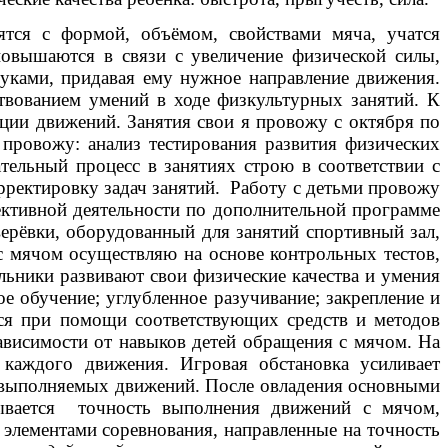
тся с формой, объёмом, свойствами мяча, учатся
повышаются в связи с увеличение физической силы,
уками, придавая ему нужное направление движения.
твованием умений в ходе физкультурных занятий. К
ции движений. Занятия свои я провожу с октября по
 провожу: анализ тестирования развития физических
ательный процесс в занятиях строю в соответствии с
рректировку задач занятий. Работу с детьми провожу
ективной деятельности по дополнительной программе
верёвки, оборудованный для занятий спортивный зал,
с мячом осуществляю на основе контрольных тестов,
льники развивают свои физические качества и умения
е обучение; углубленное разучивание; закрепление и
тся при помощи соответствующих средств и методов
ависимости от навыков детей обращения с мячом. На
каждого движения. Игровая обстановка усиливает
ь выполняемых движений. После овладения основными
атывается точность выполнения движений с мячом,
элементами соревнования, направленные на точность