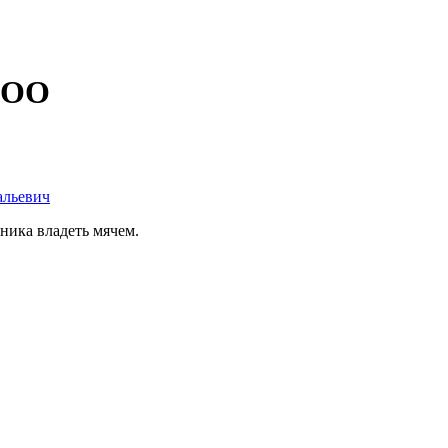
 ДОО
альевич
ника владеть мячем.