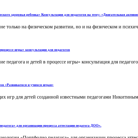
еского здоровья ребенка» Консультация для педагогов на тему: «Двигательная активно
 только на физическом развитии, но и на физическом и психичес
 процессе игры» консультация для педагогов
 педагога и детей в процессе игры» консультация для педагогов
гов «Развиваемся и учимся играя»
их игр для детей созданной известными педагогами Никитиными
едагога» для организации процесса аттестации педагога ДОО».
нологии «Портфолио педагога» для организации процесса аттес