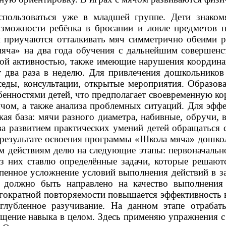
пользоваться уже в младшей группе. Дети знакомя
озможности ребёнка в бросании и ловле предметов 
и приучаются отталкивать мяч симметрично обеими р
яча» на два года обучения с дальнейшим совершенс
ой активностью, также имеющие нарушения координа
 два раза в неделю. Для привлечения дошкольников
еседы, консультации, открытые мероприятия. Образов
нностями детей, что предполагает своевременную ко
ячом, а также анализа проблемных ситуаций. Для эфф
я база: мячи разного диаметра, набивные, обручи, 
а развитием практических умений детей обращаться 
 результате освоения программы «Школа мяча» дошко
 действиям делю на следующие этапы: первоначально
з них ставлю определённые задачи, которые решаю
епенное усложнение условий выполнения действий в з
должно быть направлено на качество выполнения 
многократной повторяемости повышается эффективност
углубленное разучивание. На данном этапе отраб
ение навыка в целом. Здесь применяю упражнения с 