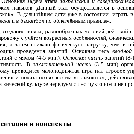
 Основная задача этапа
закрепления и совершенство
бких навыков. Данный этап осуществляется в осно
ок». В дальнейшем дети уже в состоянии играть в 
акже и в баскетбол по облегчённым правилам.
, создание новых, разнообразных условий действий 
провожу с учётом возрастных особенностей, физически
ния, а затем снижаю физическую нагрузку, чем и о
етодика проведения занятий. Основная цель
вводной
твий с мячом (4-5 мин).
Основная часть
занятий (8
тивность. В
заключительной части
(3-5 мин) орга
тому проводится малоподвижная игра или игровое уп
нения и показа позволяю им упражняться, действова
физической культуре чередуем с инструктором и не про
езентации и конспекты