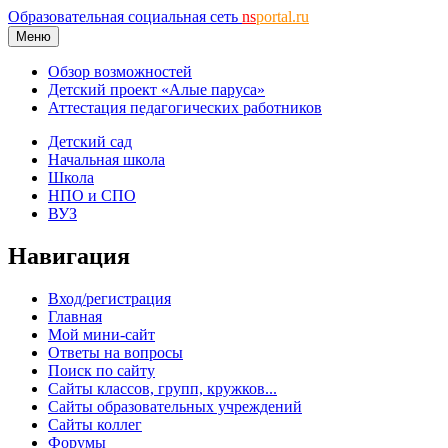
Образовательная социальная сеть
ns
portal.ru
Меню
Обзор возможностей
Детский проект «Алые паруса»
Аттестация педагогических работников
Детский сад
Начальная школа
Школа
НПО и СПО
ВУЗ
Навигация
Вход/регистрация
Главная
Мой мини-сайт
Ответы на вопросы
Поиск по сайту
Сайты классов, групп, кружков...
Сайты образовательных учреждений
Сайты коллег
Форумы