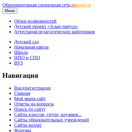
Образовательная социальная сеть
ns
portal.ru
Меню
Обзор возможностей
Детский проект «Алые паруса»
Аттестация педагогических работников
Детский сад
Начальная школа
Школа
НПО и СПО
ВУЗ
Навигация
Вход/регистрация
Главная
Мой мини-сайт
Ответы на вопросы
Поиск по сайту
Сайты классов, групп, кружков...
Сайты образовательных учреждений
Сайты коллег
Форумы