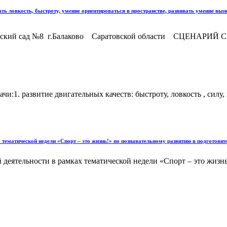
вать ловкость, быстроту, умение ориентироваться в пространстве, развивать умение 
- Детский сад №8 г.Балаково Саратовской области СЦЕНА
чи:1. развитие двигательных качеств: быстроту, ловкость , силу
 тематической недели «Спорт – это жизнь!» по познавательному развитию в подготовит
деятельности в рамках тематической недели «Спорт – это жизнь