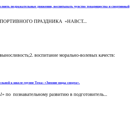
выполнять подражательные движения, воспитывать чувство товарищества и спортивный
РИЙ СПОРТИВНОГО ПРАЗДНИКА «НАВСТ...
, выносливость;2. воспитание морально-волевых качеств:
ельной к школе группе Тема: «Зимние виды спорта».
!» по познавательному развитию в подготовитель...