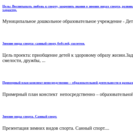
Цель: Воспитывать любовь к спорту, закрепить знания о зимних видах спорта, разви
характер.
Муниципальное дошкольное образовательное учреждение 
Зимние виды спорта: санный спорт, бобслей, скелетон.
Цель проекта: приобщение детей к здоровому образу жизни.Зада
смелости, дружбы, ...
Примерный план конспект непосредственно – образовательной деятельности в рамках
Примерный план конспект непосредственно – образовательной 
Зимние виды спорта. Санный спорт.
Презентация зимних видов спорта. Санный спорт....