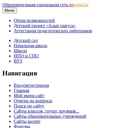
Образовательная социальная сеть
ns
portal.ru
Меню
Обзор возможностей
Детский проект «Алые паруса»
Аттестация педагогических работников
Детский сад
Начальная школа
Школа
НПО и СПО
ВУЗ
Навигация
Вход/регистрация
Главная
Мой мини-сайт
Ответы на вопросы
Поиск по сайту
Сайты классов, групп, кружков...
Сайты образовательных учреждений
Сайты коллег
Форумы