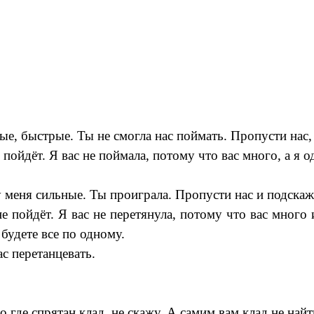
елые, быстрые. Ты не смогла нас поймать. Пропусти нас, 
пойдёт. Я вас не поймала, потому что вас много, а я о
у меня сильные. Ты проиграла. Пропусти нас и подскажи
 пойдёт. Я вас не перетянула, потому что вас много и
 будете все по одному.
с перетанцевать.
 где спрятан клад, не скажу. А самим вам клад не найт