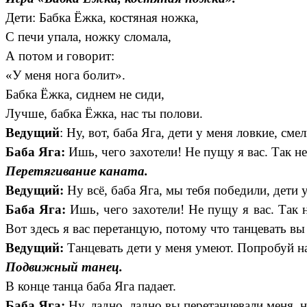
Дети:
Бабка Ёжка, костяная ножка,
С печи упала, ножку сломала,
А потом и говорит:
«У меня нога болит».
Бабка Ёжка, сиднем не сиди,
Лучше, бабка Ёжка, нас ты полови.
Ведущий
: Ну, вот, баба Яга, дети у меня ловкие, см
Баба Яга:
Ишь, чего захотели! Не пущу я вас. Так не 
Перетягивание каната.
Ведущий:
Ну всё, баба Яга, мы тебя победили, дети 
Баба Яга:
Ишь, чего захотели! Не пущу я вас. Так не
Вот здесь я вас перетанцую, потому что танцевать вы
Ведущий:
Танцевать дети у меня умеют. Попробуй на
Подвижный танец.
В конце танца баба Яга падает.
Баба Яга:
Ну, ладно, ладно вы перетанцевали меня, но