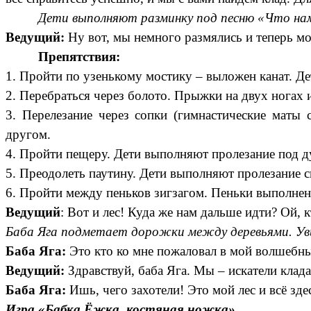
Дети выполняют разминку под песню «Что нам
Ведущий:
Ну вот, мы немного размялись и теперь мо
Препятствия:
1. Пройти по узенькому мостику – выложен канат. Д
2. Перебраться через болото. Прыжки на двух ногах 
3. Перелезание через сопки (гимнастические маты 
другом.
4. Пройти пещеру. Дети выполняют пролезание под д
5. Преодолеть паутину. Дети выполняют пролезание с
6. Пройти между пеньков зигзагом. Пеньки выполнены
Ведущий
: Вот и лес! Куда же нам дальше идти? Ой, к
Баба Яга подметает дорожки между деревьями. Уви
Баба Яга:
Это кто ко мне пожаловал в мой волшебный
Ведущий:
Здравствуй, баба Яга. Мы – искатели клада
Баба Яга:
Ишь, чего захотели! Это мой лес и всё здес
Игра «Бабка Ёжка, костяная ножка».