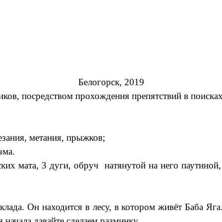
Белогорск, 2019
ков, посредством прохождения препятствий в поисках
езания, метания, прыжков;
зма.
ских мата, 3 дуги, обруч натянутой на него паутиной
лада. Он находится в лесу, в котором живёт Баба Яга.
я начала давайте сделаем разминку.