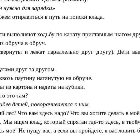
 нужно для зарядки»
жем отправиться в путь на поиски клада.
ети выполняют ходьбу по канату приставным шагом дру
из обруча в обруч.
свернуты и лежат параллельно друг другу). Дети в
угами друг за другом.
квозь паутину натянутую на обруче.
 из картона и надеты на кубики.
то это там?
дев детей, поворачивается к ним.
 лес? Что вам здесь надо? Что вы хотите делать в моё
. Мы ищем клад, который спрятан где-то здесь, в твоём
ь моё! Не пущу вас, а если вы пройдёте, я вас ловить б