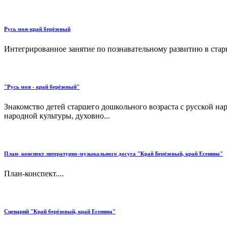
Русь моя-край берёзовый
Интегрированное занятие по познавательному развитию в старш
"Русь моя - край берёзовый"
Знакомство детей старшего дошкольного возраста с русской на
народной культуры, духовно...
План- конспект литературно-музыкального досуга "Край Берёзовый, край Есенина"
План-конспект....
Сценарий "Край берёзовый, край Есенина"