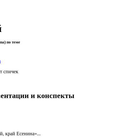
й
па) по теме
а
от спичек
езентации и конспекты
, край Есенина»...