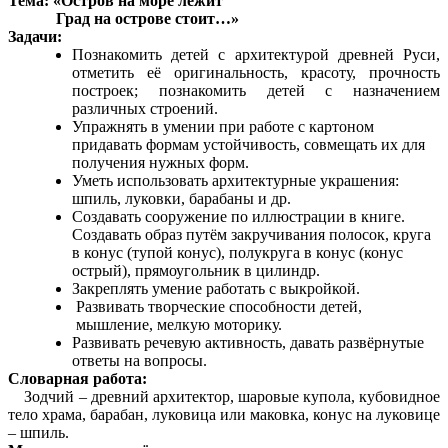
Тема: «Остров на море лежит
Град на острове стоит…»
Задачи:
Познакомить детей с архитектурой древней Руси,
отметить её оригинальность, красоту, прочность
построек; познакомить детей с назначением
различных строений.
Упражнять в умении при работе с картоном
придавать формам устойчивость, совмещать их для
получения нужных форм.
Уметь использовать архитектурные украшения:
шпиль, луковки, барабаны и др.
Создавать сооружение по иллюстрации в книге.
Создавать образ путём закручивания полосок, круга
в конус (тупой конус), полукруга в конус (конус
острый), прямоугольник в цилиндр.
Закреплять умение работать с выкройкой.
Развивать творческие способности детей,
мышление, мелкую моторику.
Развивать речевую активность, давать развёрнутые
ответы на вопросы.
Словарная работа:
Зодчий – древний архитектор, шаровые купола, кубовидное
тело храма, барабан, луковица или маковка, конус на луковице
– шпиль.