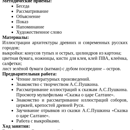
Методические приёмы:
Беседа
Рассматривание
Объяснение
Показ
Напоминание
Художественное слово
Материалы:
Иллюстрации архитектуры древних и современных русских
городов;
выкройки: конусов тупых и острых, цилиндров из картона;
цветная бумага, ножницы, кисти для клея, клей ПВА, клеёнка,
салфетки;
лист зелёной бумаги (ватман) с дубом посередине – остров.
Предварительная работа:
Чтение литературных произведений.
Знакомство с творчеством А.С.Пушкина.
Рассматривание иллюстраций к сказкам А.С.Пушкина.
Просмотр мультфильма «Сказка о царе Салтане».
Знакомство и рассматривание иллюстраций соборов,
церквей, крепостей древней Руси.
Заучивание отрывков из сказки А.С.Пушкина «Сказка
о царе Салтане».
Работа с выкройками.
Ход занятия: