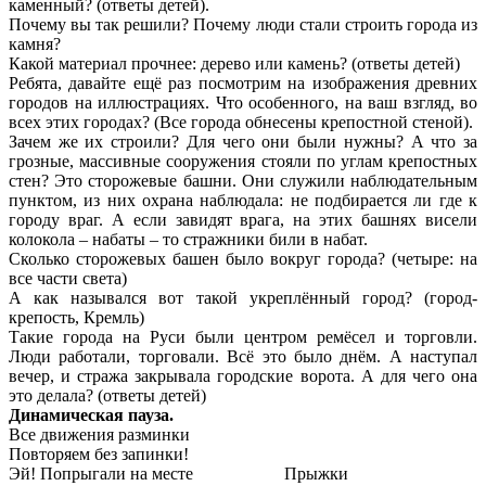
каменный? (ответы детей).
Почему вы так решили? Почему люди стали строить города из
камня?
Какой материал прочнее: дерево или камень? (ответы детей)
Ребята, давайте ещё раз посмотрим на изображения древних
городов на иллюстрациях. Что особенного, на ваш взгляд, во
всех этих городах? (Все города обнесены крепостной стеной).
Зачем же их строили? Для чего они были нужны? А что за
грозные, массивные сооружения стояли по углам крепостных
стен? Это сторожевые башни. Они служили наблюдательным
пунктом, из них охрана наблюдала: не подбирается ли где к
городу враг. А если завидят врага, на этих башнях висели
колокола – набаты – то стражники били в набат.
Сколько сторожевых башен было вокруг города? (четыре: на
все части света)
А как назывался вот такой укреплённый город? (город-
крепость, Кремль)
Такие города на Руси были центром ремёсел и торговли.
Люди работали, торговали. Всё это было днём. А наступал
вечер, и стража закрывала городские ворота. А для чего она
это делала? (ответы детей)
Динамическая пауза.
Все движения разминки
Повторяем без запинки!
Эй! Попрыгали на месте Прыжки