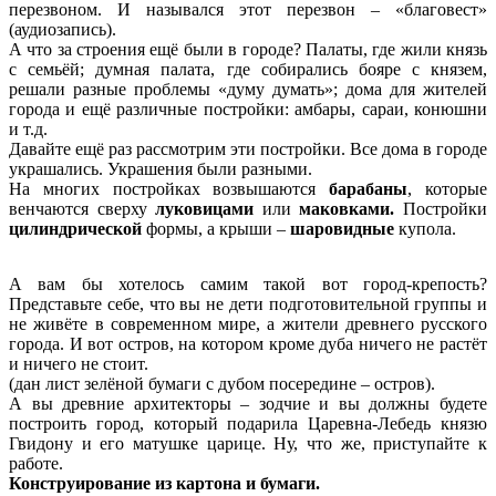
перезвоном. И назывался этот перезвон – «благовест»
(аудиозапись).
А что за строения ещё были в городе? Палаты, где жили князь
с семьёй; думная палата, где собирались бояре с князем,
решали разные проблемы «думу думать»; дома для жителей
города и ещё различные постройки: амбары, сараи, конюшни
и т.д.
Давайте ещё раз рассмотрим эти постройки. Все дома в городе
украшались. Украшения были разными.
На многих постройках возвышаются
барабаны
, которые
венчаются сверху
луковицами
или
маковками.
Постройки
цилиндрической
формы, а крыши –
шаровидные
купола.
А вам бы хотелось самим такой вот город-крепость?
Представьте себе, что вы не дети подготовительной группы и
не живёте в современном мире, а жители древнего русского
города. И вот остров, на котором кроме дуба ничего не растёт
и ничего не стоит.
(дан лист зелёной бумаги с дубом посередине – остров).
А вы древние архитекторы – зодчие и вы должны будете
построить город, который подарила Царевна-Лебедь князю
Гвидону и его матушке царице. Ну, что же, приступайте к
работе.
Конструирование из картона и бумаги.