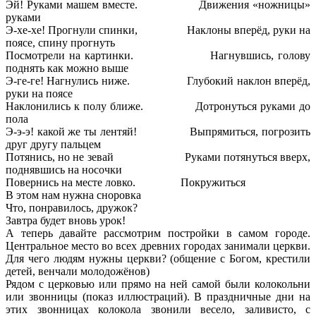
Эй! Руками машем вместе. Движения «ножницы»
руками
Э-хе-хе! Прогнули спинки, Наклоны вперёд, руки на
поясе, спину прогнуть
Посмотрели на картинки. Нагнувшись, голову
поднять как можно выше
Э-ге-ге! Нагнулись ниже. Глубокий наклон вперёд,
руки на поясе
Наклонились к полу ближе. Дотронуться руками до
пола
Э-э-э! какой же ты лентяй! Выпрямиться, погрозить
друг другу пальцем
Потянись, но не зевай Руками потянуться вверх,
поднявшись на носочки
Повернись на месте ловко. Покружиться
В этом нам нужна сноровка
Что, понравилось, дружок?
Завтра будет вновь урок!
А теперь давайте рассмотрим постройки в самом городе.
Центральное место во всех древних городах занимали церкви.
Для чего людям нужны церкви? (общение с Богом, крестили
детей, венчали молодожёнов)
Рядом с церковью или прямо на ней самой были колокольни
или звонницы (показ иллюстраций). В праздничные дни на
этих звонницах колокола звонили весело, заливисто, с