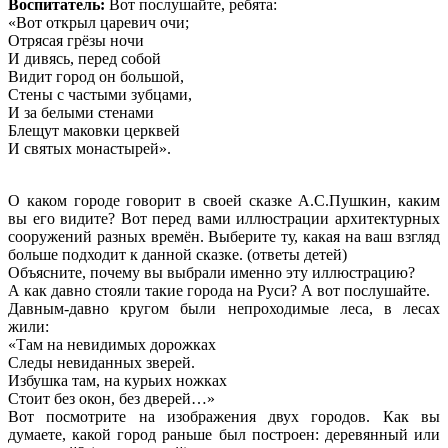
Воспитатель:
Вот послушайте, ребята:
«Вот открыл царевич очи;
Отрясая грёзы ночи
И дивясь, перед собой
Видит город он большой,
Стены с частыми зубцами,
И за белыми стенами
Блещут маковки церквей
И святых монастырей».
О каком городе говорит в своей сказке А.С.Пушкин, каким
вы его видите? Вот перед вами иллюстрации архитектурных
сооружений разных времён. Выберите ту, какая на ваш взгляд
больше подходит к данной сказке. (ответы детей)
Объясните, почему вы выбрали именно эту иллюстрацию?
А как давно стояли такие города на Руси? А вот послушайте.
Давным-давно кругом были непроходимые леса, в лесах
жили:
«Там на невидимых дорожках
Следы невиданных зверей.
Избушка там, на курьих ножках
Стоит без окон, без дверей…»
Вот посмотрите на изображения двух городов. Как вы
думаете, какой город раньше был построен: деревянный или