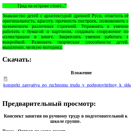
Град на острове стоит..."
Знакомство детей с архитектурой древней Руси, отметить её
оригинальность, красоту, прочность построек, познакомить с
назначением различных строений. Упражнять в умении
работать с бумагой и картоном, создавать сооружение по
иллюстрации в книге. Закреплять умения работать с
выкройкой. Развивать творческие способности детей,
мышление, мелкую моторику.
Скачать:
Вложение
konspekt_zanyatiya_po_ruchnomu_trudu_v_podgotovitelnoy_k_shk
Предварительный просмотр:
Конспект занятия по ручному труду в подготовительной к
школе группе.