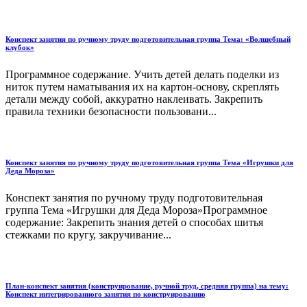
Конспект занятия по ручному труду подготовительная группа Тема: «Волшебный
клубок»
Программное содержание. Учить детей делать поделки из
ниток путем наматывания их на картон-основу, скреплять
детали между собой, аккуратно наклеивать. Закрепить
правила техники безопасности пользовани...
Конспект занятия по ручному труду подготовительная группа Тема «Игрушки для
Деда Мороза»
Конспект занятия по ручному труду подготовительная
группа Тема «Игрушки для Деда Мороза»Программное
содержание: Закрепить знания детей о способах шитья
стежками по кругу, закручивание...
План-конспект занятия (конструирование, ручной труд, средняя группа) на тему:
Конспект интегрированного занятия по конструированию