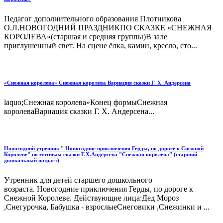
Педагог дополнительного образования Плотникова
О.Л.НОВОГОДНИЙ ПРАЗДНИКПО СКАЗКЕ «СНЕЖНАЯ
КОРОЛЕВА»(старшая и средняя группы)В зале
приглушенный свет. На сцене ёлка, камин, кресло, сто...
«Снежная королева» Снежная королева Вариация сказки Г. Х. Андерсена
laquo;Снежная королева»Конец формыСнежная
королеваВариация сказки Г. Х. Андерсена...
Новогодний утренник " Новогодние приключения Герды, по дороге к Снежной
Королеве" по мотивам сказки Г.Х.Андерсена "Снежная королева" (старший
дошкольный возраст)
Утренник для детей старшего дошкольного
возраста. Новогодние приключения Герды, по дороге к
Снежной Королеве. Действующие лица:Дед Мороз
,Снегурочка, Бабушка - взрослыеСнеговики ,Снежинки и ...