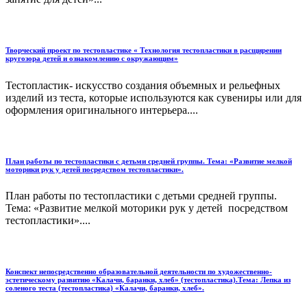
Творческий проект по тестопластике « Технология тестопластики в расщирении
кругозора детей и ознакомлению с окружающим»
Тестопластик- искусство создания объемных и рельефных
изделий из теста, которые используются как сувениры или для
оформления оригинального интерьера....
План работы по тестопластики с детьми средней группы. Тема: «Развитие мелкой
моторики рук у детей посредством тестопластики».
План работы по тестопластики с детьми средней группы.
Тема: «Развитие мелкой моторики рук у детей посредством
тестопластики»....
Конспект непосредственно образовательной деятельности по художественно-
эстетическому развитию «Калачи, баранки, хлеб» (тестопластика).Тема: Лепка из
соленого теста (тестопластика) «Калачи, баранки, хлеб».