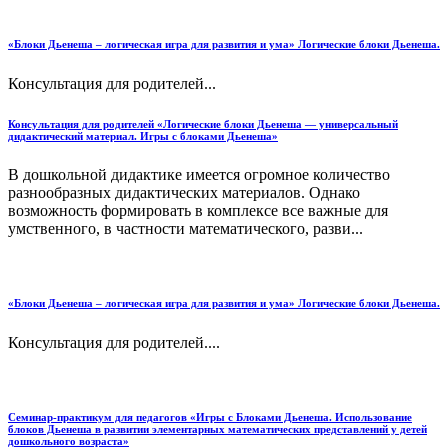
«Блоки Дьенеша – логическая игра для развития и ума» Логические блоки Дьенеша.
Консультация для родителей...
Консультация для родителей «Логические блоки Дьенеша — универсальный
дидактический материал. Игры с блоками Дьенеша»
В дошкольной дидактике имеется огромное количество
разнообразных дидактических материалов. Однако
возможность формировать в комплексе все важные для
умственного, в частности математического, разви...
«Блоки Дьенеша – логическая игра для развития и ума» Логические блоки Дьенеша.
Консультация для родителей....
Семинар-практикум для педагогов «Игры с Блоками Дьенеша. Использование
блоков Дьенеша в развитии элементарных математических представлений у детей
дошкольного возраста»